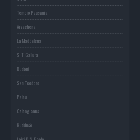
Tempio Pausania
Arzachena
La Maddalena
S. T. Gallura
Budoni
San Teodoro
Palau
Calangianus
Buddusò
Loiri P. S. Paolo