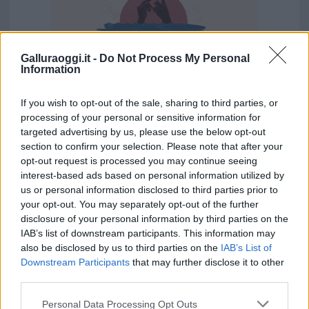
Galluraoggi.it -
Do Not Process My Personal
Information
If you wish to opt-out of the sale, sharing to third parties, or
processing of your personal or sensitive information for
targeted advertising by us, please use the below opt-out
Vuoi rimuovere le pubblicità nazionali?
section to confirm your selection. Please note that after your
opt-out request is processed you may continue seeing
interest-based ads based on personal information utilized by
Puoi abbonarti a
soli € 1,10 al mese
us or personal information disclosed to third parties prior to
cliccando
qui
your opt-out. You may separately opt-out of the further
disclosure of your personal information by third parties on the
IAB’s list of downstream participants. This information may
Sei già abbonato?
also be disclosed by us to third parties on the
IAB’s List of
Downstream Participants
that may further disclose it to other
Puoi effettuare l'accesso andando nella
third parties.
sezione
Login
dal menù del sito o
Please note that this website/app uses one or more Google
Personal Data Processing Opt Outs
cliccando
qui