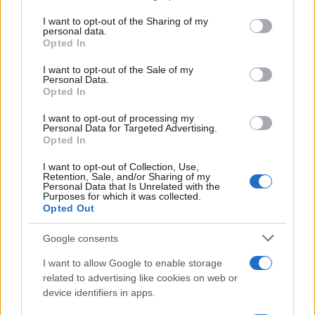
services and may gather and store information including but
not limited to your visit or usage behaviour. You may click to
I want to opt-out of the Sharing of my
personal data.
grant or deny consent to Google and its third-party tags to
Opted In
use your data for below specified purposes in below Google
TEMI:
Diocesi Di Tempio Ampurias
consent section.
Quaresima Gallura
Sebastiano Sanguinetti
I want to opt-out of the Sale of my
Personal Data.
Opted In
Notizie in tempo reale?
I want to opt-out of processing my
Entra nel canale telegram di
Personal Data for Targeted Advertising.
GalluraOggi.it
Opted In
I want to opt-out of Collection, Use,
Retention, Sale, and/or Sharing of my
Personal Data that Is Unrelated with the
Purposes for which it was collected.
Inviaci le tue segnalazioni,
Opted Out
i tuoi video e le tue foto
Google consents
Su WhatsApp al numero +39
345 356 7512
I want to allow Google to enable storage
related to advertising like cookies on web or
device identifiers in apps.