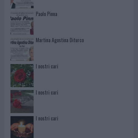
Paolo Pinna
Martina Agostina Diturco
I nostri cari
I nostri cari
I nostri cari