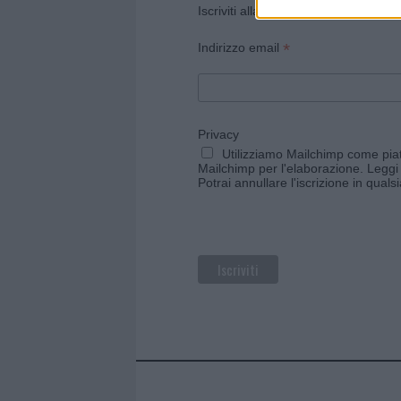
Iscriviti alla newsletter di Gallura O
*
Indirizzo email
Privacy
Utilizziamo Mailchimp come piatt
Mailchimp per l'elaborazione.
Leggi 
Potrai annullare l'iscrizione in qual