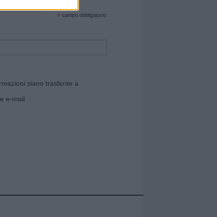
cate sul sito web!
*
campo obbligatorio
rmazioni siano trasferite a
e e-mail.