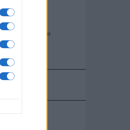
I nostri cari
Giovannimaria Cabras