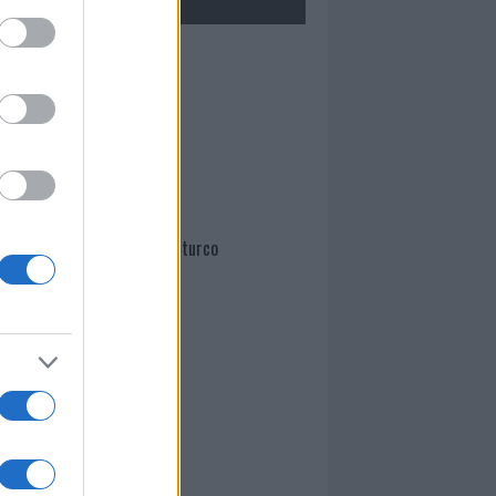
Mario Malu
Paolo Pinna
Martina Agostina Diturco
I nostri cari
I nostri cari