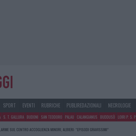
SPORT
EVENTI
RUBRICHE
PUBLIREDAZIONALI
NECROLOGIE
A
S. T. GALLURA
BUDONI
SAN TEODORO
PALAU
CALANGIANUS
BUDDUSÒ
LOIRI P. S. 
CLIENTI SVUOTANO LE SUITE: FURTO DA 50MILA NEL RESORT