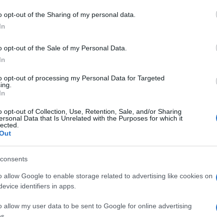
 mese
cliccando
qui
o opt-out of the Sharing of my personal data.
In
o opt-out of the Sale of my Personal Data.
In
do nella sezione
Login
dal menù del sito o
to opt-out of processing my Personal Data for Targeted
ing.
In
o opt-out of Collection, Use, Retention, Sale, and/or Sharing
Tribunale Tempio
ersonal Data that Is Unrelated with the Purposes for which it
lected.
Out
consents
o allow Google to enable storage related to advertising like cookies on
evice identifiers in apps.
dente
Prossimo articolo
o allow my user data to be sent to Google for online advertising
s.