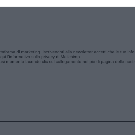
ggi e ricevi le nostre email periodiche contenenti le ultime notizie pubbli
aforma di marketing. Iscrivendoti alla newsletter accetti che le tue info
qui l'informativa sulla privacy di Mailchimp
.
siasi momento facendo clic sul collegamento nel piè di pagina delle nostr