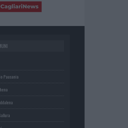
MUNI
io Pausania
chena
ddalena
Gallura