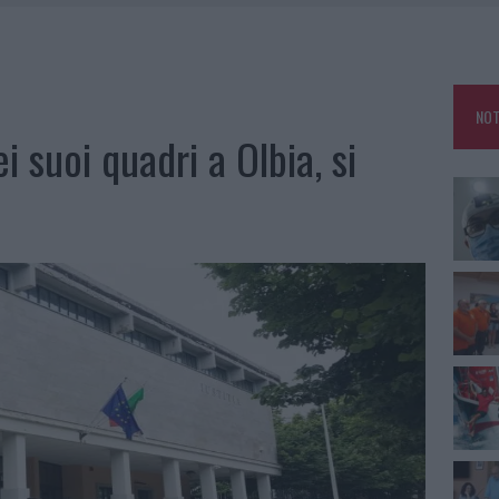
MEDICALE AVANZATA IN EUROPA: CLASSIFICA DEI 5 CENTRI DI RIFERIMENTO
A IL CAMPO BASE: L’INAUGURAZIONE
NOT
: GRANDE PARTECIPAZIONE PER IL SUO RACCONTO
i suoi quadri a Olbia, si
RO ACCOGLIENZA MINORI, ALBIERI: “EPISODI GRAVISSIMI”