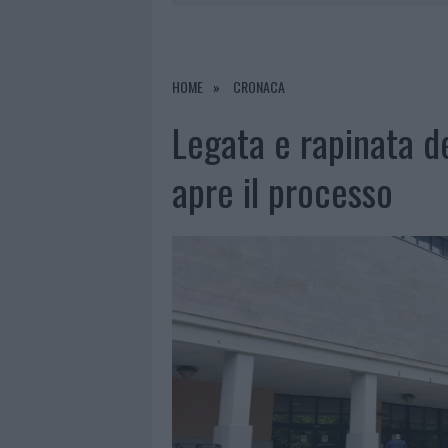
7 AGOSTO 2026
|
MIGLIORI CLINICHE DI ESTETICA 
PER I TRATTAMENTI LASER NON INVASIVI
6 AGOSTO 2026
|
INCENDI, A SAN PASQUALE ARRIV
HOME
CRONACA
6 AGOSTO 2026
|
ANDREA MURA CONQUISTA PALAU
Legata e rapinata de
6 AGOSTO 2026
|
CALANGIANUS, ALLARME SUL CENT
apre il processo