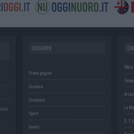
CATEGORIE
CO
Olbia
Prima pagina
Temp
Cronaca
Arza
Economia
La Ma
.com
Sport
S. T. 
Eventi