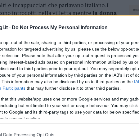
ti e incappucciati che parlavano italiano. I
sono introdotti nella villetta mentre
la donna
ppato la bocca con del nastro adesivo e legato i
 delle fascette
, hanno prelevato 20 dipinti
i.it -
Do Not Process My Personal Information
valore di 3 milioni e mezzo di euro
. I quadri
to opt-out of the sale, sharing to third parties, or processing of your per
, un conte che aveva un castello tra la
Liguria
e
formation for targeted advertising by us, please use the below opt-out s
r selection. Please note that after your opt-out request is processed y
eing interest-based ads based on personal information utilized by us or
i
, ma l’anziana è riuscita a rievocare che tempo
disclosed to third parties prior to your opt-out. You may separately opt-
ipote di vendere quei
dipinti
, ma lei lo aveva
losure of your personal information by third parties on the IAB’s list of
lui avrebbe preso la metà del valore della
. This information may also be disclosed by us to third parties on the
IA
 un
antiquario
, col quale aveva stipulato una
Participants
that may further disclose it to other third parties.
o è finito a processo per rapina in
 that this website/app uses one or more Google services and may gath
i cui non si conosce l’identità, mentre
sono
including but not limited to your visit or usage behaviour. You may click 
anche altre 3 persone.
 to Google and its third-party tags to use your data for below specifi
ogle consent section.
azionali?
l Data Processing Opt Outs
NEC