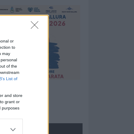
sonal or
ection to
ou may
 personal
out of the
 downstream
B’s List of
er and store
to grant or
ed purposes
ROLOGIE