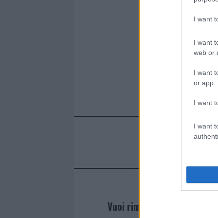
o
r
st
A
o
p
I want 
k
p
I want t
web or d
I want t
or app.
I want t
I want t
authenti
Vuoi rimanere sempre agg