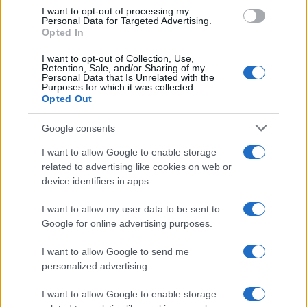
b
te
re
s
re
Prossimo articolo
I want to opt-out of processing my
o
r
st
A
Personal Data for Targeted Advertising.
Opted In
o
p
NOTIZIE RECENTI
I want to opt-out of Collection, Use,
k
p
Retention, Sale, and/or Sharing of my
Personal Data that Is Unrelated with the
Purposes for which it was collected.
Opted Out
Le previsioni meteo per il weekend a Olbia e in
Gallura
Google consents
I want to allow Google to enable storage
Michelle Hunziker in Gallura, bella anche dal
related to advertising like cookies on web or
vivo: un amico vip svela come fa
device identifiers in apps.
I want to allow my user data to be sent to
Calangianus, dopo le polemiche il centro
Google for online advertising purposes.
accoglienza minori chiude
I want to allow Google to send me
personalized advertising.
Olbia, divieto di sosta contro spaccio e degrado:
esplode la protesta
I want to allow Google to enable storage