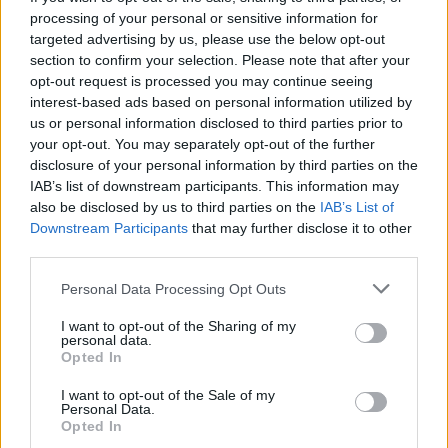
Notizie in tempo reale?
processing of your personal or sensitive information for
targeted advertising by us, please use the below opt-out
Entra nel canale telegram di
section to confirm your selection. Please note that after your
GalluraOggi.it
opt-out request is processed you may continue seeing
interest-based ads based on personal information utilized by
us or personal information disclosed to third parties prior to
your opt-out. You may separately opt-out of the further
disclosure of your personal information by third parties on the
Ricevi le nostre ultime news
IAB’s list of downstream participants. This information may
also be disclosed by us to third parties on the
IAB’s List of
Downstream Participants
that may further disclose it to other
da
Google News
third parties.
Please note that this website/app uses one or more Google
Personal Data Processing Opt Outs
services and may gather and store information including but
Condividi l'articolo
not limited to your visit or usage behaviour. You may click to
I want to opt-out of the Sharing of my
personal data.
grant or deny consent to Google and its third-party tags to
F
T
Pi
W
S
Opted In
use your data for below specified purposes in below Google
a
w
n
h
h
consent section.
I want to opt-out of the Sale of my
Personal Data.
ce
it
te
at
a
Articolo precedente
Opted In