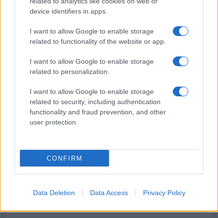
related to analytics like cookies on web or
device identifiers in apps.
Pausa caffè impeccabile: come scegliere la
soluzione ideale per la casa e l’ufficio
I want to allow Google to enable storage
related to functionality of the website or app.
Monte Pino, la fine di un lungo dolore: storia e
I want to allow Google to enable storage
rinascita della strada che segnò la Gallura
related to personalization.
I want to allow Google to enable storage
Raid nelle campagne di Berchidda, rischio per
related to security, including authentication
functionality and fraud prevention, and other
la rete elettrica
user protection.
CONFIRM
Data Deletion
Data Access
Privacy Policy