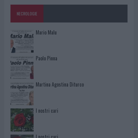
NECROLOGIE
Mario Malu
Paolo Pinna
Martina Agostina Diturco
I nostri cari
I nostri cari