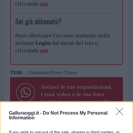
cliccando
qui
Sei già abbonato?
Puoi effettuare l'accesso andando nella
sezione
Login
dal menù del sito o
cliccando
qui
TEMI:
Carabinieri Porto Torres
Inviaci le tue segnalazioni,
i tuoi video e le tue foto
Su WhatsApp al numero +39
345 356 7512
Galluraoggi.it -
Do Not Process My Personal
Information
If you wish to opt-out of the sale, sharing to third parties, or