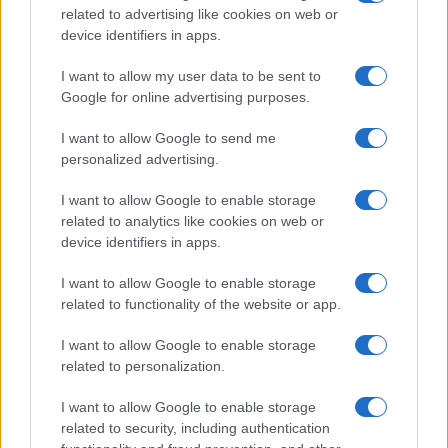
related to advertising like cookies on web or
o
r
st
A
device identifiers in apps.
o
p
NOTIZIE RECENTI
I want to allow my user data to be sent to
k
p
Google for online advertising purposes.
Ristorante distrutto dalle fiamme a La
I want to allow Google to send me
personalized advertising.
Maddalena, incendio a Monti d’à rena
I want to allow Google to enable storage
Le previsioni meteo per il weekend a Olbia e in
related to analytics like cookies on web or
device identifiers in apps.
Gallura
I want to allow Google to enable storage
Michelle Hunziker in Gallura, bella anche dal
related to functionality of the website or app.
vivo: un amico vip svela come fa
I want to allow Google to enable storage
related to personalization.
Calangianus, dopo le polemiche il centro
I want to allow Google to enable storage
accoglienza minori chiude
related to security, including authentication