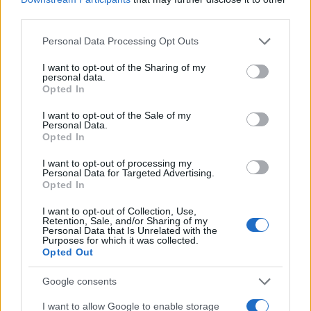
i tuoi video e le tue foto
third parties.
Su WhatsApp al numero +39
345 356 7512
Please note that this website/app uses one or more Google
Personal Data Processing Opt Outs
services and may gather and store information including but
not limited to your visit or usage behaviour. You may click to
I want to opt-out of the Sharing of my
personal data.
grant or deny consent to Google and its third-party tags to
Opted In
use your data for below specified purposes in below Google
consent section.
I want to opt-out of the Sale of my
Ricevi le nostre ultime news
Personal Data.
Opted In
da
Google News
I want to opt-out of processing my
Personal Data for Targeted Advertising.
Opted In
Condividi l'articolo
I want to opt-out of Collection, Use,
Retention, Sale, and/or Sharing of my
Personal Data that Is Unrelated with the
F
T
Pi
W
S
Purposes for which it was collected.
Opted Out
a
w
n
h
h
ce
it
te
at
a
Google consents
Articolo precedente
b
te
re
s
re
Prossimo articolo
I want to allow Google to enable storage