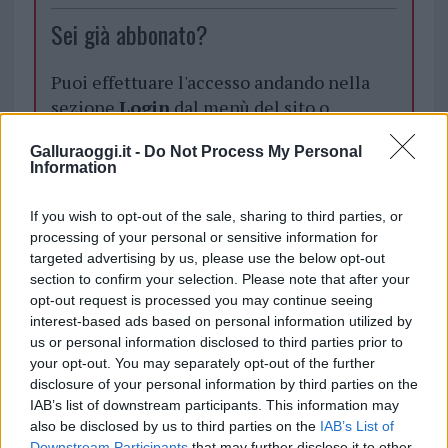
Sei già abbonato?
Puoi effettuare l'accesso andando nella
sezione
Login
dal menù del sito o
cliccando
qui
Galluraoggi.it -
Do Not Process My Personal
Information
TEMI:
Comune Di Olbia
Rino Piccinnu
If you wish to opt-out of the sale, sharing to third parties, or
Roberto Ferinaio
Sequestro Villa Nizzi
processing of your personal or sensitive information for
targeted advertising by us, please use the below opt-out
Notizie in tempo reale?
section to confirm your selection. Please note that after your
opt-out request is processed you may continue seeing
Entra nel canale telegram di
interest-based ads based on personal information utilized by
GalluraOggi.it
us or personal information disclosed to third parties prior to
your opt-out. You may separately opt-out of the further
disclosure of your personal information by third parties on the
IAB’s list of downstream participants. This information may
also be disclosed by us to third parties on the
IAB’s List of
Inviaci le tue segnalazioni,
Downstream Participants
that may further disclose it to other