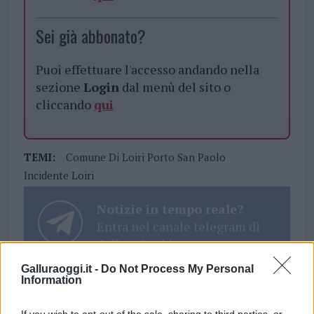
Sei già abbonato?
Puoi effettuare l'accesso andando nella
sezione
Login
dal menù del sito o
cliccando
qui
TEMI:
Comune Di Loiri Porto San Paolo
Incidente Loiri
Notizie in tempo reale?
Entra nel canale telegram di
GalluraOggi.it
Galluraoggi.it -
Do Not Process My Personal
Information