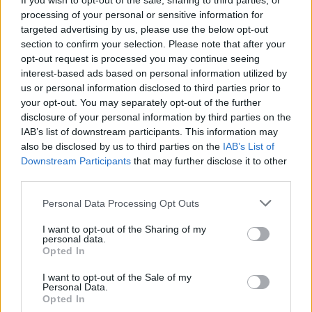
Inviaci le tue segnalazioni,
If you wish to opt-out of the sale, sharing to third parties, or
processing of your personal or sensitive information for
i tuoi video e le tue foto
targeted advertising by us, please use the below opt-out
Su WhatsApp al numero +39
section to confirm your selection. Please note that after your
345 356 7512
opt-out request is processed you may continue seeing
interest-based ads based on personal information utilized by
us or personal information disclosed to third parties prior to
your opt-out. You may separately opt-out of the further
disclosure of your personal information by third parties on the
Ricevi le nostre ultime news
IAB’s list of downstream participants. This information may
also be disclosed by us to third parties on the
IAB’s List of
Downstream Participants
that may further disclose it to other
da
Google News
third parties.
Please note that this website/app uses one or more Google
Personal Data Processing Opt Outs
services and may gather and store information including but
Condividi l'articolo
not limited to your visit or usage behaviour. You may click to
I want to opt-out of the Sharing of my
personal data.
grant or deny consent to Google and its third-party tags to
F
T
Pi
W
S
Opted In
use your data for below specified purposes in below Google
a
w
n
h
h
consent section.
I want to opt-out of the Sale of my
Personal Data.
ce
it
te
at
a
Opted In
Articolo precedente