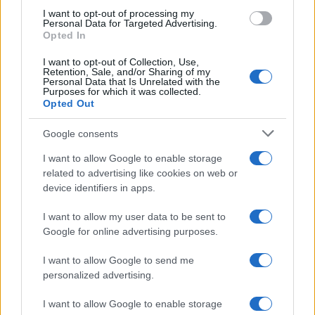
b
te
re
s
re
Prossimo articolo
I want to opt-out of processing my
Personal Data for Targeted Advertising.
o
r
st
A
Opted In
o
p
I want to opt-out of Collection, Use,
NOTIZIE RECENTI
k
p
Retention, Sale, and/or Sharing of my
Personal Data that Is Unrelated with the
Purposes for which it was collected.
Opted Out
Incidente sulla strada provinciale ad Arzachena,
un ferito
Google consents
I want to allow Google to enable storage
Sangue, musica e solidarietà con Avis Olbia al
related to advertising like cookies on web or
Delta Center
device identifiers in apps.
I want to allow my user data to be sent to
Meteo Olbia 9 agosto, temperature in calo
Google for online advertising purposes.
I want to allow Google to send me
personalized advertising.
Salmo finisce in ospedale a Catania, ma il tour
va avanti: “Sicilia, ci sono”
I want to allow Google to enable storage