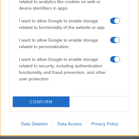
related to analytics like cookies on web or
device identifiers in apps.
Jovanotti, Gabry Ponte e Alfa: Olbia ombelico del
I want to allow Google to enable storage
mondo per una notte
related to functionality of the website or app.
Giorgia Meloni a La Maddalena, la vicesindaco:
I want to allow Google to enable storage
related to personalization.
“Orgoglio e discrezione per visita privata̶…
I want to allow Google to enable storage
Incendio nella notte a Olbia, a fuoco due furgoni
related to security, including authentication
functionality and fraud prevention, and other
user protection.
CONFIRM
Data Deletion
Data Access
Privacy Policy