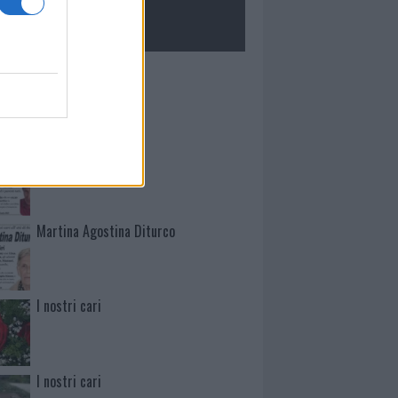
ROLOGIE
Mario Malu
Paolo Pinna
Martina Agostina Diturco
I nostri cari
I nostri cari