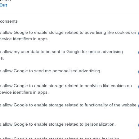
Out
consents
o allow Google to enable storage related to advertising like cookies on
evice identifiers in apps.
azionali?
o allow my user data to be sent to Google for online advertising
s.
 mese
cliccando
qui
to allow Google to send me personalized advertising.
o allow Google to enable storage related to analytics like cookies on
evice identifiers in apps.
do nella sezione
Login
dal menù del sito o
o allow Google to enable storage related to functionality of the website
o allow Google to enable storage related to personalization.
to Omicidio
Ricercato Sardegna
o allow Google to enable storage related to security, including