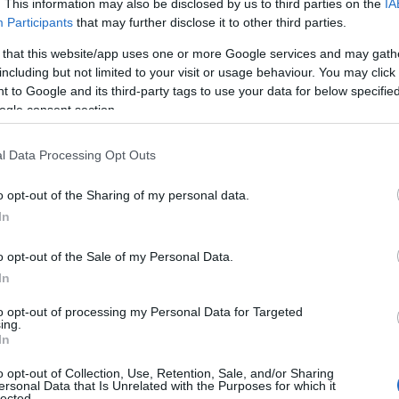
. This information may also be disclosed by us to third parties on the
IA
el quale il ragazzo ha
perso la vita per le
Participants
that may further disclose it to other third parties.
mmissione del fatto criminoso l’uomo si era
 that this website/app uses one or more Google services and may gath
i in Sardegna.
including but not limited to your visit or usage behaviour. You may click 
 to Google and its third-party tags to use your data for below specifi
hanno rintracciato
in Piazza del Carmine,
ogle consent section.
ti compiono un monitoraggio sempre più stretto
zza e delle vie limitrofe, nell’ambito
l Data Processing Opt Outs
rati alla
prevenzione e alla repressione
o spaccio di sostanze stupefacenti.
o opt-out of the Sharing of my personal data.
In
rio e dei personaggi gravitanti, acquisita
 operatori della Polizia di Stato in quella
o opt-out of the Sale of my Personal Data.
trovare il 32enne, nonostante lo stesso avesse
In
polizi
a non portando con sé alcun documento
to opt-out of processing my Personal Data for Targeted
accompagnato presso la Casa
ing.
In
o opt-out of Collection, Use, Retention, Sale, and/or Sharing
ersonal Data that Is Unrelated with the Purposes for which it
lected.