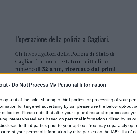
L’operazione della polizia a Cagliari.
Gli Investigatori della Polizia di Stato di
Cagliari hanno arrestato un cittadino
rumeno di
32 anni, ricercato dai primi
di febbraio
, dando esecuzione ad un
ordine di carcerazione emesso nei suoi
i.it -
Do Not Process My Personal Information
confronti dalla Procura Generale presso
la Corte d’Appello di Catanzaro, perché
to opt-out of the sale, sharing to third parties, or processing of your per
condannato a scontare un
residuo di
formation for targeted advertising by us, please use the below opt-out s
r selection. Please note that after your opt-out request is processed y
pena di 4 anni e 1 mese di reclusione
.
eing interest-based ads based on personal information utilized by us or
disclosed to third parties prior to your opt-out. You may separately opt-
abile con altre tre persone del brutale
losure of your personal information by third parties on the IAB’s list of
o il 12 agosto 2017 a Santa Domenica di