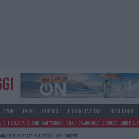
SPORT
EVENTI
RUBRICHE
PUBLIREDAZIONALI
NECROLOGIE
A
S. T. GALLURA
BUDONI
SAN TEODORO
PALAU
CALANGIANUS
BUDDUSÒ
LOIRI P. S. 
NO A TAVOLARA: SALVATE DAI VIGILI DEL FUOCO