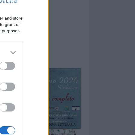
B’s List of
er and store
to grant or
ed purposes