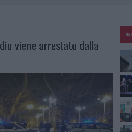
ZIONE SOA IN ITALIA: LISTA DELLE 4 REALTÀ PIÙ EFFICIENTI NELLA GESTIONE
 OUT AD OLBIA PER IL READING SU ATZENI
NOT
NNI DEL DIVING CENTER DI TEGGE
dio viene arrestato dalla
 ARZACHENA: FERITO IL CONDUCENTE