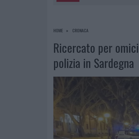
6 AGOSTO 2026
|
MIGLIORI AGENZIE PER L’ATTESTA
DELLE PRATICHE
5 AGOSTO 2026
|
“SUL FILO DEL DISCORSO”: SOLD
HOME
CRONACA
5 AGOSTO 2026
|
LA MADDALENA, FESTA PER I 30 A
Ricercato per omici
5 AGOSTO 2026
|
ESCE DI STRADA CON L’AUTO AD
polizia in Sardegna