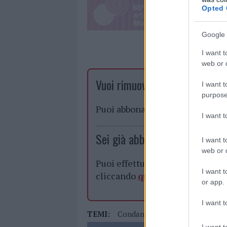
Opted 
Google 
I want t
web or d
Vuoi rimuovere le pubblicità n
I want t
purpose
Puoi abbonarti a
soli € 1,10 al
I want 
Sei già abbonato?
I want t
web or d
Puoi effettuare l'accesso andan
I want t
cliccando
qui
or app.
I want t
TEMI:
Condannato Omicidio
Ricerca
I want t