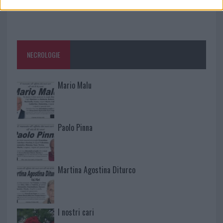
NECROLOGIE
Mario Malu
Paolo Pinna
Martina Agostina Diturco
I nostri cari