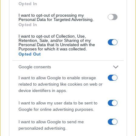
a
w
n
h
h
Opted In
ce
it
te
at
a
Articolo precedente
I want to opt-out of processing my
b
te
re
s
re
Personal Data for Targeted Advertising.
Prossimo articolo
Opted In
o
r
st
A
I want to opt-out of Collection, Use,
o
p
Retention, Sale, and/or Sharing of my
Personal Data that Is Unrelated with the
NOTIZIE RECENTI
k
p
Purposes for which it was collected.
Opted Out
Robbie Williams incanta il gala del Big Art
Google consents
Festival al Romazzino
I want to allow Google to enable storage
related to advertising like cookies on web or
Maxi piano tra Smeralda Holding e il Comune di
device identifiers in apps.
Arzachena
I want to allow my user data to be sent to
Google for online advertising purposes.
Salvini al concerto per De Andrè, la nipote: “Mio
I want to allow Google to send me
nonno gli avrebbe chiesto che cazzo ci faceva”
personalized advertising.