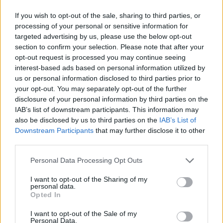
If you wish to opt-out of the sale, sharing to third parties, or
processing of your personal or sensitive information for
targeted advertising by us, please use the below opt-out
Notizie in tempo reale?
section to confirm your selection. Please note that after your
Entra nel canale telegram di
opt-out request is processed you may continue seeing
GalluraOggi.it
interest-based ads based on personal information utilized by
us or personal information disclosed to third parties prior to
your opt-out. You may separately opt-out of the further
disclosure of your personal information by third parties on the
IAB’s list of downstream participants. This information may
also be disclosed by us to third parties on the
IAB’s List of
Ricevi le nostre ultime news
Downstream Participants
that may further disclose it to other
third parties.
da
Google News
Please note that this website/app uses one or more Google
Personal Data Processing Opt Outs
services and may gather and store information including but
not limited to your visit or usage behaviour. You may click to
I want to opt-out of the Sharing of my
personal data.
Condividi l'articolo
grant or deny consent to Google and its third-party tags to
Opted In
use your data for below specified purposes in below Google
F
T
Pi
W
S
consent section.
I want to opt-out of the Sale of my
Personal Data.