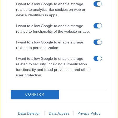
I want to allow Google to enable storage
Stop ai cantieri privati a Olbia, nuove regole
related to analytics like cookies on web or
anche a San Pantaleo
device identifiers in apps.
I want to allow Google to enable storage
Rapina a Porto Rotondo, due uomini fermati dai
related to functionality of the website or app.
carabinieri
I want to allow Google to enable storage
related to personalization.
Auto prende fuoco sulla strada statale 125 a
Olbia, cosa è successo
I want to allow Google to enable storage
related to security, including authentication
functionality and fraud prevention, and other
Incidente sulla 125 a Olbia, due auto coinvolte:
user protection.
danni ingenti
CONFIRM
Data Deletion
Data Access
Privacy Policy