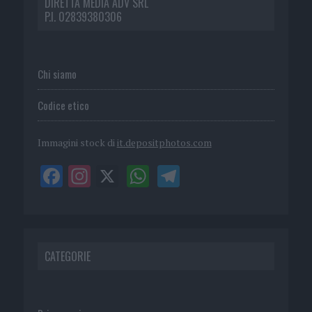
DIRETTA MEDIA ADV SRL
P.I. 02839380306
Chi siamo
Codice etico
Immagini stock di
it.depositphotos.com
CATEGORIE