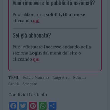
Vuoi rimuovere le pubblicità nazionali?
Puoi abbonarti a
soli € 1,10 al mese
cliccando
qui
Sei già abbonato?
Puoi effettuare l'accesso andando nella
sezione
Login
dal menù del sito o
cliccando
qui
TEMI:
Fulvio Moirano
Luigi Arru
Riforma
Sanità
Sciopero
Condividi l'articolo
F
T
Pi
W
S