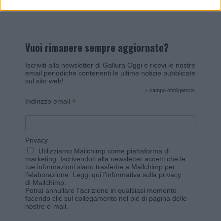
Vuoi rimanere sempre aggiornato?
Iscriviti alla newsletter di Gallura Oggi e ricevi le nostre
email periodiche contenenti le ultime notizie pubblicate
sul sito web!
*
campo obbligatorio
*
Indirizzo email
Privacy
Utilizziamo Mailchimp come piattaforma di
marketing. Iscrivendoti alla newsletter accetti che le
tue informazioni siano trasferite a Mailchimp per
l'elaborazione.
Leggi qui l'informativa sulla privacy
di Mailchimp
.
Potrai annullare l'iscrizione in qualsiasi momento
facendo clic sul collegamento nel piè di pagina delle
nostre e-mail.