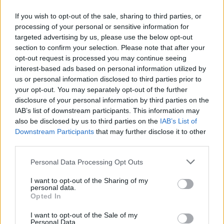
Gallura, finti clienti svuotano le suite: furto da
If you wish to opt-out of the sale, sharing to third parties, or
50mila nel resort
processing of your personal or sensitive information for
targeted advertising by us, please use the below opt-out
section to confirm your selection. Please note that after your
Meteo Olbia 7 agosto, sole e caldo tornano
opt-out request is processed you may continue seeing
protagonisti
interest-based ads based on personal information utilized by
us or personal information disclosed to third parties prior to
your opt-out. You may separately opt-out of the further
Test tunnel Olbia: rampe chiuse ancora fino a
disclosure of your personal information by third parties on the
fine agosto
IAB’s list of downstream participants. This information may
also be disclosed by us to third parties on the
IAB’s List of
Downstream Participants
that may further disclose it to other
Aggius conquista la classifica delle mete più
third parties.
amate dell’estate 2026
Please note that this website/app uses one or more Google
Personal Data Processing Opt Outs
services and may gather and store information including but
not limited to your visit or usage behaviour. You may click to
I want to opt-out of the Sharing of my
personal data.
grant or deny consent to Google and its third-party tags to
Opted In
use your data for below specified purposes in below Google
consent section.
I want to opt-out of the Sale of my
Personal Data.