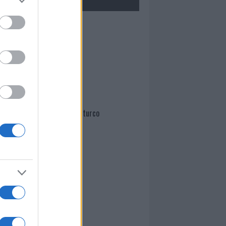
Mario Malu
Paolo Pinna
Martina Agostina Diturco
I nostri cari
I nostri cari