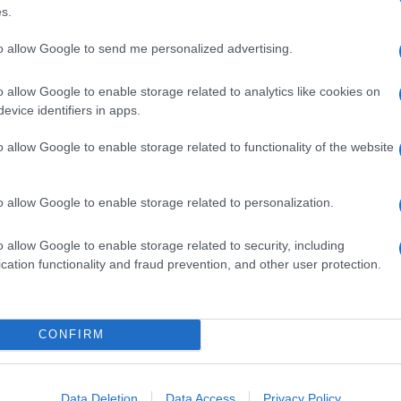
ime news da
Google News
s.
to allow Google to send me personalized advertising.
o allow Google to enable storage related to analytics like cookies on
evice identifiers in apps.
o allow Google to enable storage related to functionality of the website
dente
Prossimo articolo
o allow Google to enable storage related to personalization.
o allow Google to enable storage related to security, including
cation functionality and fraud prevention, and other user protection.
Invia un Comunicato Stampa
|
Pubblicità
|
Segnala
CONFIRM
Data Deletion
Data Access
Privacy Policy