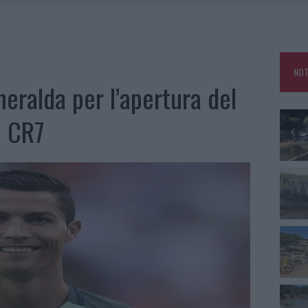
IAMME A LA MADDALENA, INCENDIO A MONTI D’À RENA
KEND A OLBIA E IN GALLURA
 BELLA ANCHE DAL VIVO: UN AMICO VIP SVELA COME FA
NOT
 A FUOCO DUE FURGONI
eralda per l’apertura del
o CR7