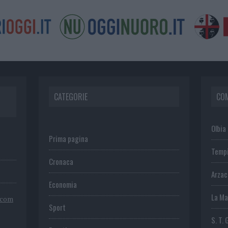
CATEGORIE
CO
Olbia
Prima pagina
Temp
Cronaca
Arza
Economia
La Ma
.com
Sport
S. T. 