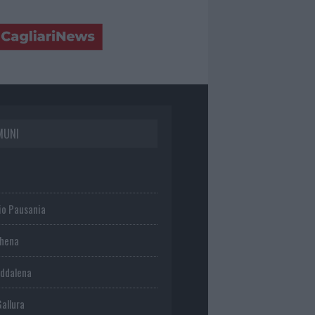
MUNI
io Pausania
chena
ddalena
Gallura