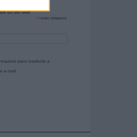
cate sul sito web!
*
campo obbligatorio
rmazioni siano trasferite a
e e-mail.