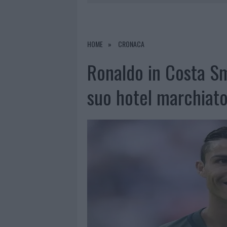
8 AGOSTO 2026
|
RISTORANTE DISTRUTTO DALLE F
7 AGOSTO 2026
|
LE PREVISIONI METEO PER IL WEE
7 AGOSTO 2026
|
MICHELLE HUNZIKER IN GALLURA,
HOME
CRONACA
8 AGOSTO 2026
|
INCENDIO NELLA NOTTE A OLBIA,
Ronaldo in Costa Sm
suo hotel marchiat