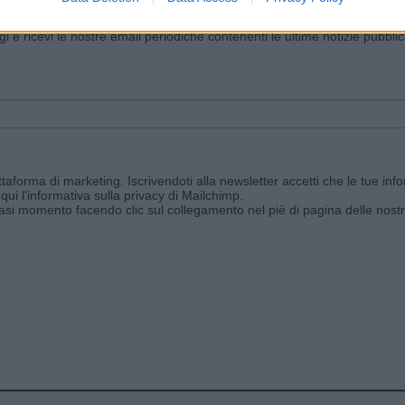
iornato?
ggi e ricevi le nostre email periodiche contenenti le ultime notizie pubbli
aforma di marketing. Iscrivendoti alla newsletter accetti che le tue info
qui l'informativa sulla privacy di Mailchimp
.
siasi momento facendo clic sul collegamento nel piè di pagina delle nostr