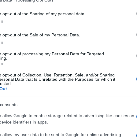
l Data Processing Opt Outs
do nella sezione
Login
dal menù del sito o
o opt-out of the Sharing of my personal data.
In
o opt-out of the Sale of my Personal Data.
In
to opt-out of processing my Personal Data for Targeted
eale?
ing.
In
gram di GalluraOggi.it
o opt-out of Collection, Use, Retention, Sale, and/or Sharing
ersonal Data that Is Unrelated with the Purposes for which it
lected.
Out
lazioni, i tuoi video e le tue foto
ro +39 345 356 7512
consents
o allow Google to enable storage related to advertising like cookies on
evice identifiers in apps.
o allow my user data to be sent to Google for online advertising