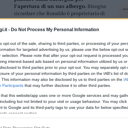
l’apertura di un suo albergo.
Bisogna
ricordare che Ronaldo è proprietario di
una catena di hotel extra lusso: la
“Pestana CR7”.
i.it -
Do Not Process My Personal Information
i
dal gruppo alberghiero sotto il marchio CR7:
to opt-out of the sale, sharing to third parties, or processing of your per
nchal
, capoluogo
formation for targeted advertising by us, please use the below opt-out s
ltimo a
Marrakech.
L’investimento in
r selection. Please note that after your opt-out request is processed y
pare si aggiri sui 40 milioni di euro.
eing interest-based ads based on personal information utilized by us or
disclosed to third parties prior to your opt-out. You may separately opt-
losure of your personal information by third parties on the IAB’s list of
. This information may also be disclosed by us to third parties on the
IA
Participants
that may further disclose it to other third parties.
azionali?
 that this website/app uses one or more Google services and may gath
including but not limited to your visit or usage behaviour. You may click 
 mese
cliccando
qui
 to Google and its third-party tags to use your data for below specifi
ogle consent section.
NEC