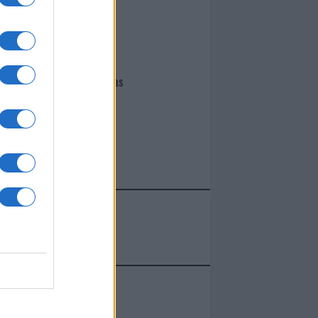
I nostri cari
Giovannimaria Cabras