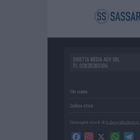
DIRETTA MEDIA ADV SRL
P.I. 02839380306
Chi siamo
Codice etico
Immagini stock di
it.depositphotos