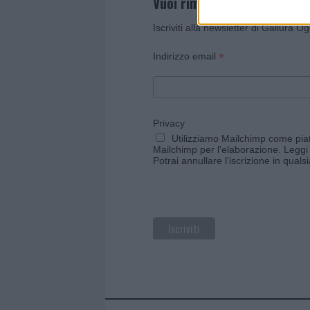
Vuoi rimanere sempre agg
Iscriviti alla newsletter di Gallura O
*
Indirizzo email
Privacy
Utilizziamo Mailchimp come piatt
Mailchimp per l'elaborazione.
Leggi 
Potrai annullare l'iscrizione in qual