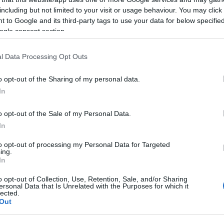
including but not limited to your visit or usage behaviour. You may click 
 to Google and its third-party tags to use your data for below specifi
ogle consent section.
azionali?
l Data Processing Opt Outs
 mese
cliccando
qui
o opt-out of the Sharing of my personal data.
In
o opt-out of the Sale of my Personal Data.
In
do nella sezione
Login
dal menù del sito o
to opt-out of processing my Personal Data for Targeted
ing.
In
o opt-out of Collection, Use, Retention, Sale, and/or Sharing
ersonal Data that Is Unrelated with the Purposes for which it
lected.
Out
eale?
gram di GalluraOggi.it