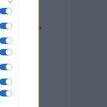
I nostri cari
Giovannimaria Cabras