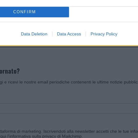
CONFIRM
Invia un Comunicato Stampa
|
Pubblicità
|
Segnala
Data Deletion
Data Access
Privacy Policy
iornato?
ggi e ricevi le nostre email periodiche contenenti le ultime notizie pubbli
aforma di marketing. Iscrivendoti alla newsletter accetti che le tue info
qui l'informativa sulla privacy di Mailchimp
.