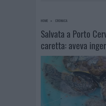
7 AGOSTO 2026
|
CALANGIANUS, DOPO LE POLEMIC
7 AGOSTO 2026
|
OLBIA, DIVIETO DI SOSTA CONT
7 AGOSTO 2026
|
PAUSA CAFFÈ IMPECCABILE: COME 
HOME
CRONACA
7 AGOSTO 2026
|
LE PREVISIONI METEO PER IL WEE
Salvata a Porto Cer
caretta: aveva inger