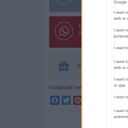
Google 
I want t
web or d
Inviaci le tue segna
I want t
Su WhatsApp al nume
purpose
I want 
I want t
Ricevi le nostre ult
web or d
I want t
or app.
Condividi l'articolo
F
T
Pi
W
S
I want t
a
w
n
h
h
I want t
ce
it
te
at
a
authenti
Articolo prece
b
te
re
s
re