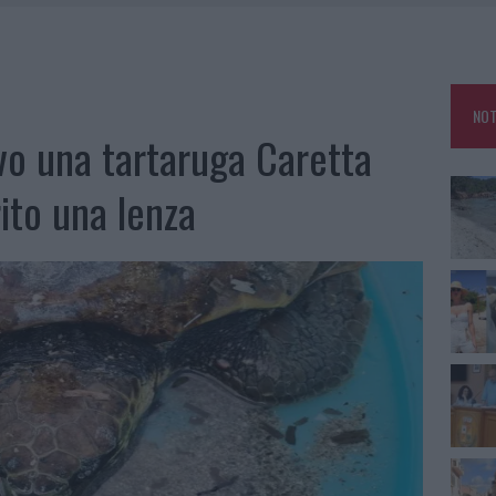
HE IL CENTRO ACCOGLIENZA MINORI CHIUDE
RO SPACCIO E DEGRADO: ESPLODE LA PROTESTA
SCEGLIERE LA SOLUZIONE IDEALE PER LA CASA E L’UFFICIO
NOT
KEND A OLBIA E IN GALLURA
vo una tartaruga Caretta
ito una lenza