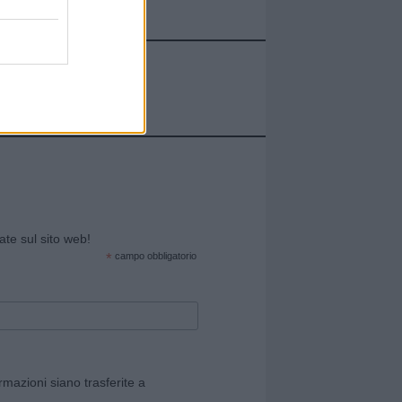
cate sul sito web!
*
campo obbligatorio
rmazioni siano trasferite a