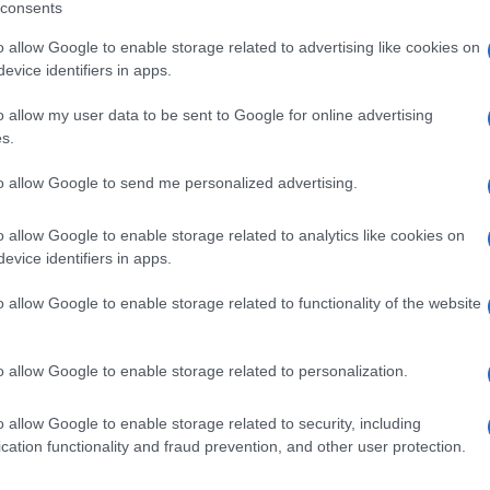
consents
o allow Google to enable storage related to advertising like cookies on
evice identifiers in apps.
lazioni, i tuoi video e le tue foto
o allow my user data to be sent to Google for online advertising
ro +39 345 356 7512
s.
to allow Google to send me personalized advertising.
o allow Google to enable storage related to analytics like cookies on
ime news da
Google News
evice identifiers in apps.
o allow Google to enable storage related to functionality of the website
o allow Google to enable storage related to personalization.
o allow Google to enable storage related to security, including
cation functionality and fraud prevention, and other user protection.
dente
Prossimo articolo