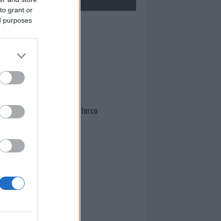
to grant or
ed purposes
Mario Malu
Paolo Pinna
Martina Agostina Diturco
I nostri cari
I nostri cari