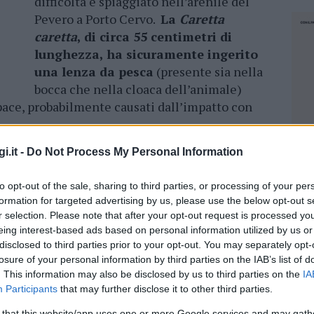
difficoltà e spiaggiato nell’arenile del
Pevero a Porto Cervo.
La
Caretta
caretta
, di circa 55 centimetri di
lunghezza, ha sicuramente ingerito
una lenza da pesca
(presente sia nella
bocca che nella cloaca dell’animale)
pace, probabilmente causati dall’impatto con
i.it -
Do Not Process My Personal Information
n viaggio verso il CRES di Oristano dove sarà
curato dai veterinari con apposite terapie.
to opt-out of the sale, sharing to third parties, or processing of your per
artarughe marine sono le prime vittime delle
formation for targeted advertising by us, please use the below opt-out s
 abbandonate in mare dall’Uomo: un fenomeno
r selection. Please note that after your opt-out request is processed y
a e spesso alla morte di tantissimi animali.
eing interest-based ads based on personal information utilized by us or
disclosed to third parties prior to your opt-out. You may separately opt-
nterno delle attività della Rete regionale
losure of your personal information by third parties on the IAB’s list of
 marina di cui l’AMP di Tavolara Punta Coda
. This information may also be disclosed by us to third parties on the
IA
Participants
that may further disclose it to other third parties.
 insieme alla Guardia Costiera al Corpo
NEC
 that this website/app uses one or more Google services and may gath