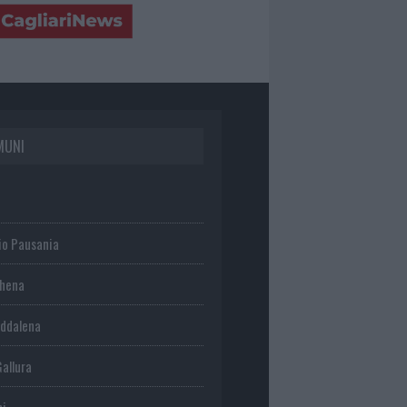
MUNI
io Pausania
chena
ddalena
Gallura