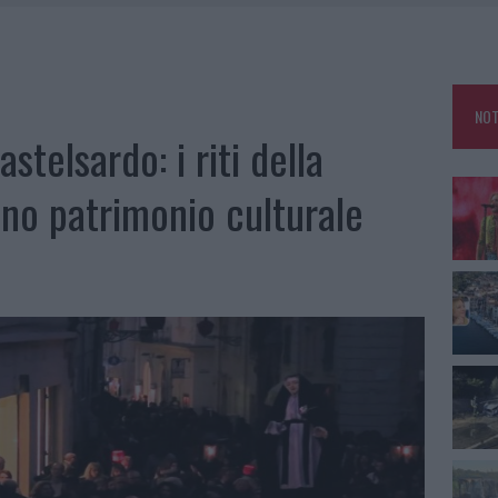
 A FUOCO DUE FURGONI
OLE, INTERVENTO DEI VIGILI DEL FUOCO A RUDALZA
NOT
IAMME A LA MADDALENA, INCENDIO A MONTI D’À RENA
stelsardo: i riti della
A: OLBIA OMBELICO DEL MONDO PER UNA NOTTE
no patrimonio culturale