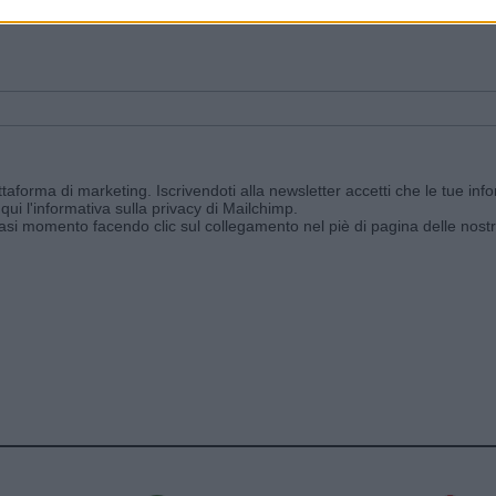
ggi e ricevi le nostre email periodiche contenenti le ultime notizie pubbli
aforma di marketing. Iscrivendoti alla newsletter accetti che le tue info
qui l'informativa sulla privacy di Mailchimp
.
siasi momento facendo clic sul collegamento nel piè di pagina delle nostr