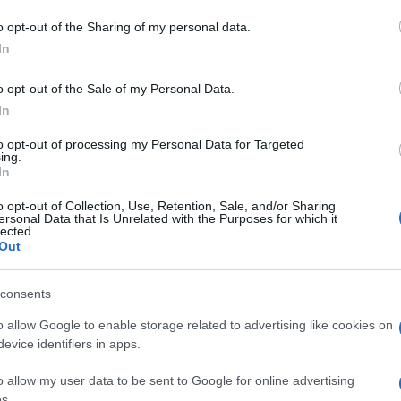
gram di GalluraOggi.it
o opt-out of the Sharing of my personal data.
In
o opt-out of the Sale of my Personal Data.
lazioni, i tuoi video e le tue foto
In
ro +39 345 356 7512
to opt-out of processing my Personal Data for Targeted
ing.
In
o opt-out of Collection, Use, Retention, Sale, and/or Sharing
ersonal Data that Is Unrelated with the Purposes for which it
ime news da
Google News
lected.
Out
consents
o allow Google to enable storage related to advertising like cookies on
evice identifiers in apps.
o allow my user data to be sent to Google for online advertising
dente
Prossimo articolo
s.