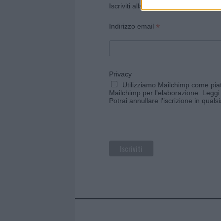
Iscriviti alla newsletter di Gallura O
*
Indirizzo email
Privacy
Utilizziamo Mailchimp come piatt
Mailchimp per l'elaborazione.
Leggi 
Potrai annullare l'iscrizione in qual