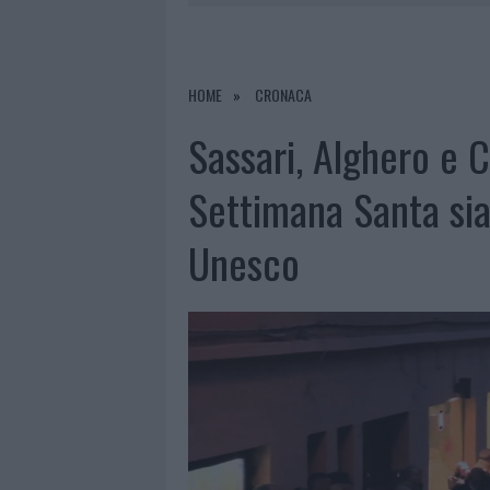
PRIVATA”
8 AGOSTO 2026
|
INCENDIO NELLA NOTTE A OLBIA,
8 AGOSTO 2026
|
A FUOCO UN DEPOSITO CON BOMB
HOME
CRONACA
8 AGOSTO 2026
|
RISTORANTE DISTRUTTO DALLE F
Sassari, Alghero e Ca
8 AGOSTO 2026
|
JOVANOTTI, GABRY PONTE E ALF
Settimana Santa sia
Unesco