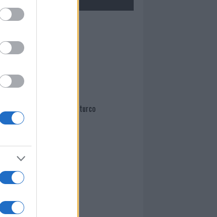
Mario Malu
Paolo Pinna
Martina Agostina Diturco
I nostri cari
I nostri cari