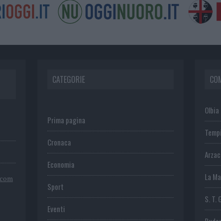
CATEGORIE
CO
Olbia
Prima pagina
Temp
Cronaca
Arza
Economia
La Ma
.com
Sport
S. T. 
Eventi