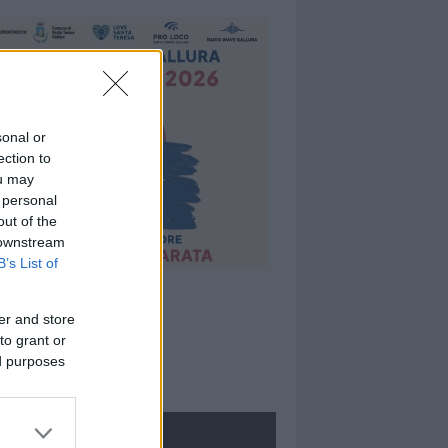
sonal or
ection to
ou may
 personal
out of the
 downstream
B’s List of
er and store
to grant or
ed purposes
ROLOGIE