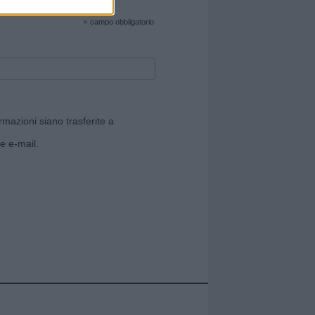
cate sul sito web!
*
campo obbligatorio
rmazioni siano trasferite a
e e-mail.