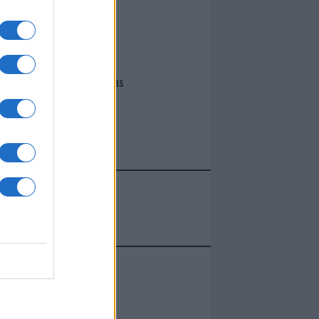
I nostri cari
Giovannimaria Cabras