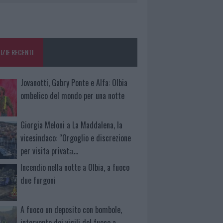
IZIE RECENTI
Jovanotti, Gabry Ponte e Alfa: Olbia
ombelico del mondo per una notte
Giorgia Meloni a La Maddalena, la
vicesindaco: “Orgoglio e discrezione
per visita privata̶…
Incendio nella notte a Olbia, a fuoco
due furgoni
A fuoco un deposito con bombole,
intervento dei vigili del fuoco a