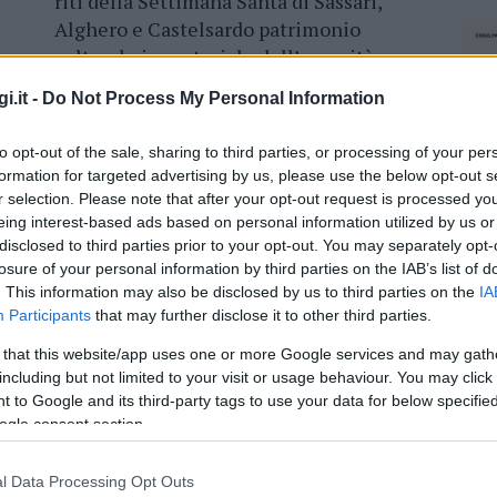
riti della Settimana Santa di Sassari,
Alghero e Castelsardo patrimonio
culturale immateriale dell’umanità
Unesco.
Per questo le tre
i.it -
Do Not Process My Personal Information
amministrazioni comunali,
rappresentate dal vicesindaco del
to opt-out of the sale, sharing to third parties, or processing of your per
Comune di Sassari Fabio Pinna, da quello
formation for targeted advertising by us, please use the below opt-out s
di Alghero Raimondo Cacciotto e dal
r selection. Please note that after your opt-out request is processed y
 Cuccureddu, hanno siglato a Roma un
eing interest-based ads based on personal information utilized by us or
disclosed to third parties prior to your opt-out. You may separately opt-
lla
richiesta all’Unesco 25 città italiane.
losure of your personal information by third parties on the IAB’s list of
. This information may also be disclosed by us to third parties on the
IA
è già insignita del
riconoscimento Unesco
Participants
that may further disclose it to other third parties.
manifestazione inserita nella rete delle grandi
 that this website/app uses one or more Google services and may gath
including but not limited to your visit or usage behaviour. You may click 
 to Google and its third-party tags to use your data for below specifi
ogle consent section.
eale?
l Data Processing Opt Outs
NEC