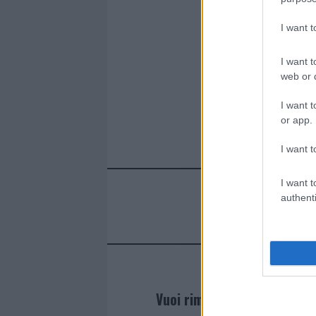
b
te
re
s
re
I want 
o
r
st
A
o
p
I want t
k
p
web or d
I want t
or app.
I want t
I want t
authenti
Vuoi rimanere sempre agg