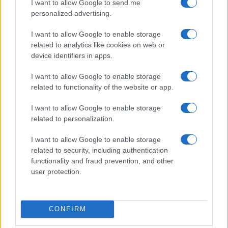
I want to allow Google to send me
personalized advertising.
Calangianus, dopo le polemiche il centro
accoglienza minori chiude
I want to allow Google to enable storage
related to analytics like cookies on web or
device identifiers in apps.
Olbia, divieto di sosta contro spaccio e degrado:
esplode la protesta
I want to allow Google to enable storage
related to functionality of the website or app.
Pausa caffè impeccabile: come scegliere la
I want to allow Google to enable storage
related to personalization.
soluzione ideale per la casa e l’ufficio
I want to allow Google to enable storage
Monte Pino, la fine di un lungo dolore: storia e
related to security, including authentication
functionality and fraud prevention, and other
rinascita della strada che segnò la Gallura
user protection.
Raid nelle campagne di Berchidda, rischio per
la rete elettrica
CONFIRM