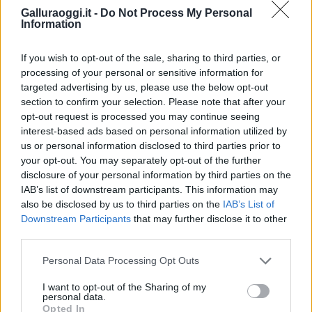
Notizie in tempo reale?
Galluraoggi.it -
Do Not Process My Personal
Information
Entra nel canale telegram di
GalluraOggi.it
If you wish to opt-out of the sale, sharing to third parties, or
processing of your personal or sensitive information for
targeted advertising by us, please use the below opt-out
section to confirm your selection. Please note that after your
Inviaci le tue segnalazioni,
opt-out request is processed you may continue seeing
i tuoi video e le tue foto
interest-based ads based on personal information utilized by
us or personal information disclosed to third parties prior to
Su WhatsApp al numero +39
your opt-out. You may separately opt-out of the further
345 356 7512
disclosure of your personal information by third parties on the
IAB’s list of downstream participants. This information may
also be disclosed by us to third parties on the
IAB’s List of
Downstream Participants
that may further disclose it to other
third parties.
Ricevi le nostre ultime news
Please note that this website/app uses one or more Google
Personal Data Processing Opt Outs
services and may gather and store information including but
da
Google News
not limited to your visit or usage behaviour. You may click to
I want to opt-out of the Sharing of my
personal data.
grant or deny consent to Google and its third-party tags to
Opted In