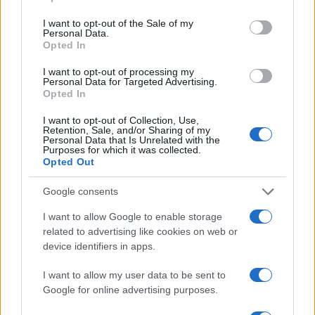
use your data for below specified purposes in below Google
consent section.
I want to opt-out of the Sale of my
Condividi l'articolo
Personal Data.
Opted In
F
T
Pi
W
S
I want to opt-out of processing my
a
w
n
h
h
Personal Data for Targeted Advertising.
Opted In
ce
it
te
at
a
Articolo precedente
b
te
re
s
re
I want to opt-out of Collection, Use,
Prossimo articolo
Retention, Sale, and/or Sharing of my
Personal Data that Is Unrelated with the
o
r
st
A
Purposes for which it was collected.
Opted Out
o
p
NOTIZIE RECENTI
k
p
Google consents
I want to allow Google to enable storage
Le previsioni meteo per il weekend a Olbia e in
related to advertising like cookies on web or
Gallura
device identifiers in apps.
I want to allow my user data to be sent to
Michelle Hunziker in Gallura, bella anche dal
Google for online advertising purposes.
vivo: un amico vip svela come fa