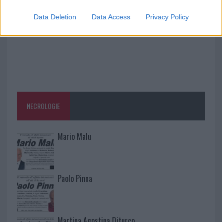
Data Deletion
Data Access
Privacy Policy
NECROLOGIE
Mario Malu
Paolo Pinna
Martina Agostina Diturco