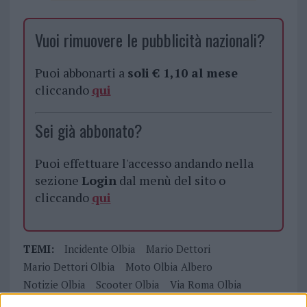
Vuoi rimuovere le pubblicità nazionali?
Puoi abbonarti a
soli € 1,10 al mese
cliccando
qui
Sei già abbonato?
Puoi effettuare l'accesso andando nella
sezione
Login
dal menù del sito o
cliccando
qui
TEMI:
Incidente Olbia
Mario Dettori
Mario Dettori Olbia
Moto Olbia Albero
Notizie Olbia
Scooter Olbia
Via Roma Olbia