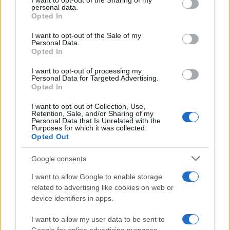
not limited to your visit or usage behaviour. You may click to
I want to opt-out of the Sharing of my
personal data.
grant or deny consent to Google and its third-party tags to
Incendi, a San Pasquale arriva il Campo Base:
Opted In
use your data for below specified purposes in below Google
l’inaugurazione
consent section.
I want to opt-out of the Sale of my
Personal Data.
Opted In
Andrea Mura conquista Palau: grande
partecipazione per il suo racconto
I want to opt-out of processing my
Personal Data for Targeted Advertising.
Opted In
Calangianus, allarme sul centro accoglienza
I want to opt-out of Collection, Use,
Retention, Sale, and/or Sharing of my
minori, Albieri: “Episodi gravissimi”
Personal Data that Is Unrelated with the
Purposes for which it was collected.
Opted Out
Gallura, finti clienti svuotano le suite: furto da
50mila nel resort
Google consents
I want to allow Google to enable storage
Meteo Olbia 7 agosto, sole e caldo tornano
related to advertising like cookies on web or
device identifiers in apps.
protagonisti
I want to allow my user data to be sent to