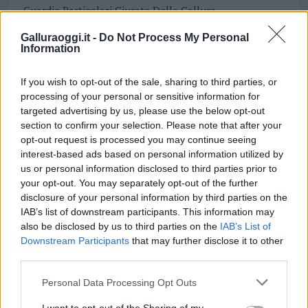
Guardie Particolari Giurate Della Gallura
Notizie Gallura
Notizie Olbia
Notizie Sardegna
Galluraoggi.it -
Do Not Process My Personal
Olbia Notizie
Information
Condividi l'articolo
If you wish to opt-out of the sale, sharing to third parties, or
processing of your personal or sensitive information for
F
T
Pi
W
S
targeted advertising by us, please use the below opt-out
a
w
n
h
h
section to confirm your selection. Please note that after your
opt-out request is processed you may continue seeing
ce
it
te
at
a
Articolo precedente
interest-based ads based on personal information utilized by
b
te
re
s
re
us or personal information disclosed to third parties prior to
Prossimo articolo
your opt-out. You may separately opt-out of the further
o
r
st
A
disclosure of your personal information by third parties on the
o
p
IAB’s list of downstream participants. This information may
NOTIZIE RECENTI
also be disclosed by us to third parties on the
IAB’s List of
k
p
Downstream Participants
that may further disclose it to other
third parties.
Migliori cliniche di estetica medicale avanzata
Please note that this website/app uses one or more Google
Personal Data Processing Opt Outs
in Europa: classifica dei 5 centri di riferimento
services and may gather and store information including but
pe…