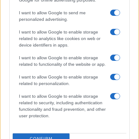
Google for online advertising purposes.
Test tunnel Olbia: rampe chiuse ancora fino a
fine agosto
I want to allow Google to send me
personalized advertising.
I want to allow Google to enable storage
related to analytics like cookies on web or
device identifiers in apps.
I want to allow Google to enable storage
related to functionality of the website or app.
I want to allow Google to enable storage
related to personalization.
NECROLOGIE
I want to allow Google to enable storage
related to security, including authentication
Mario Malu
functionality and fraud prevention, and other
user protection.
Paolo Pinna
CONFIRM