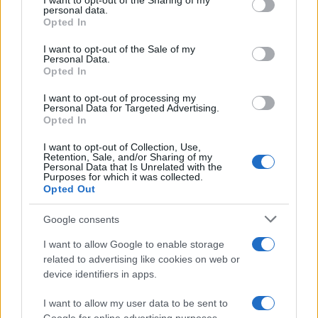
not limited to your visit or usage behaviour. You may click to
I want to opt-out of the Sharing of my
personal data.
grant or deny consent to Google and its third-party tags to
Michelle Hunziker in Gallura, bella anche dal
Opted In
use your data for below specified purposes in below Google
vivo: un amico vip svela come fa
consent section.
I want to opt-out of the Sale of my
Personal Data.
Opted In
Calangianus, dopo le polemiche il centro
accoglienza minori chiude
I want to opt-out of processing my
Personal Data for Targeted Advertising.
Opted In
Olbia, divieto di sosta contro spaccio e degrado:
I want to opt-out of Collection, Use,
Retention, Sale, and/or Sharing of my
esplode la protesta
Personal Data that Is Unrelated with the
Purposes for which it was collected.
Opted Out
Pausa caffè impeccabile: come scegliere la
soluzione ideale per la casa e l’ufficio
Google consents
I want to allow Google to enable storage
related to advertising like cookies on web or
Monte Pino, la fine di un lungo dolore: storia e
device identifiers in apps.
rinascita della strada che segnò la Gallura
I want to allow my user data to be sent to