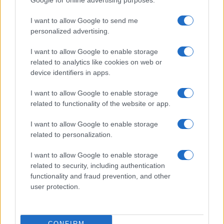
Google for online advertising purposes.
Raid nelle campagne di Berchidda, rischio per
la rete elettrica
I want to allow Google to send me
personalized advertising.
I want to allow Google to enable storage
related to analytics like cookies on web or
device identifiers in apps.
I want to allow Google to enable storage
related to functionality of the website or app.
I want to allow Google to enable storage
related to personalization.
NECROLOGIE
I want to allow Google to enable storage
related to security, including authentication
Mario Malu
functionality and fraud prevention, and other
user protection.
Paolo Pinna
CONFIRM