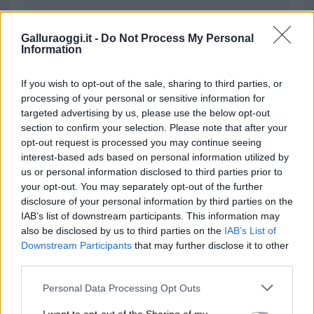
da
Google News
Galluraoggi.it -
Do Not Process My Personal
Information
Condividi l'articolo
If you wish to opt-out of the sale, sharing to third parties, or
processing of your personal or sensitive information for
F
T
Pi
W
S
targeted advertising by us, please use the below opt-out
a
w
n
h
h
section to confirm your selection. Please note that after your
opt-out request is processed you may continue seeing
ce
it
te
at
a
Articolo precedente
interest-based ads based on personal information utilized by
b
te
re
s
re
us or personal information disclosed to third parties prior to
Prossimo articolo
your opt-out. You may separately opt-out of the further
o
r
st
A
disclosure of your personal information by third parties on the
o
p
IAB’s list of downstream participants. This information may
also be disclosed by us to third parties on the
IAB’s List of
NOTIZIE RECENTI
k
p
Downstream Participants
that may further disclose it to other
third parties.
Le previsioni meteo per il weekend a Olbia e in
Please note that this website/app uses one or more Google
Personal Data Processing Opt Outs
Gallura
services and may gather and store information including but