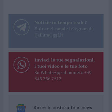
Notizie in tempo reale?
Entra nel canale telegram di
GalluraOggi.it
Inviaci le tue segnalazioni,
i tuoi video e le tue foto
Su WhatsApp al numero +39
345 356 7512
Ricevi le nostre ultime news