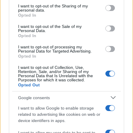
sezione
Login
dal menù del sito o
not limited to your visit or usage behaviour. You may click to
I want to opt-out of the Sharing of my
cliccando
qui
personal data.
grant or deny consent to Google and its third-party tags to
Opted In
use your data for below specified purposes in below Google
consent section.
I want to opt-out of the Sale of my
Personal Data.
TEMI:
Carabinieri Olbia
Droga Olbia
Opted In
Condividi l'articolo
I want to opt-out of processing my
Personal Data for Targeted Advertising.
F
T
Pi
W
S
Opted In
a
w
n
h
h
I want to opt-out of Collection, Use,
Retention, Sale, and/or Sharing of my
ce
it
te
at
a
Personal Data that Is Unrelated with the
Articolo precedente
Purposes for which it was collected.
b
te
re
s
re
Opted Out
Prossimo articolo
o
r
st
A
Google consents
o
p
I want to allow Google to enable storage
NOTIZIE RECENTI
k
p
related to advertising like cookies on web or
device identifiers in apps.
Incendi, a San Pasquale arriva il Campo Base:
I want to allow my user data to be sent to