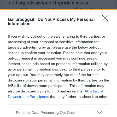
dell’organizzazione,
il quale è stato
arrestato per la detenzione di 1,5 chili
di
cocaina purissima e 1,5 chili di eroina,
Galluraoggi.it -
Do Not Process My Personal
quest’ultima molto richiesta nella piazza di
Information
Sassari, e spacciata da un cittadino
senegalese, anch’egli parte integrante
If you wish to opt-out of the sale, sharing to third parties, or
dell’organizzazione smantellata con
processing of your personal or sensitive information for
targeted advertising by us, please use the below opt-out
l’operazione dei Carabinieri di Olbia.
section to confirm your selection. Please note that after your
opt-out request is processed you may continue seeing
Vuoi rimuovere le pubblicità nazionali?
interest-based ads based on personal information utilized by
us or personal information disclosed to third parties prior to
your opt-out. You may separately opt-out of the further
Puoi abbonarti a
soli € 1,10 al mese
disclosure of your personal information by third parties on the
cliccando
qui
IAB’s list of downstream participants. This information may
also be disclosed by us to third parties on the
IAB’s List of
Downstream Participants
that may further disclose it to other
Sei già abbonato?
third parties.
Please note that this website/app uses one or more Google
Puoi effettuare l'accesso andando nella
Personal Data Processing Opt Outs
services and may gather and store information including but