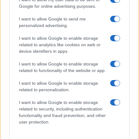
l’inaugurazione
Google for online advertising purposes.
I want to allow Google to send me
Andrea Mura conquista Palau: grande
personalized advertising.
partecipazione per il suo racconto
I want to allow Google to enable storage
related to analytics like cookies on web or
Calangianus, allarme sul centro accoglienza
device identifiers in apps.
minori, Albieri: “Episodi gravissimi”
I want to allow Google to enable storage
related to functionality of the website or app.
Gallura, finti clienti svuotano le suite: furto da
50mila nel resort
I want to allow Google to enable storage
related to personalization.
Meteo Olbia 7 agosto, sole e caldo tornano
I want to allow Google to enable storage
protagonisti
related to security, including authentication
functionality and fraud prevention, and other
user protection.
Test tunnel Olbia: rampe chiuse ancora fino a
fine agosto