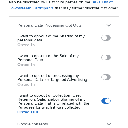
also be disclosed by us to third parties on the
IAB’s List of
Downstream Participants
that may further disclose it to other
third parties.
Please note that this website/app uses one or more Google
NECROLOGIE
Personal Data Processing Opt Outs
services and may gather and store information including but
not limited to your visit or usage behaviour. You may click to
I want to opt-out of the Sharing of my
personal data.
grant or deny consent to Google and its third-party tags to
Mario Malu
Opted In
use your data for below specified purposes in below Google
consent section.
I want to opt-out of the Sale of my
Personal Data.
Opted In
Paolo Pinna
I want to opt-out of processing my
Personal Data for Targeted Advertising.
Opted In
Martina Agostina Diturco
I want to opt-out of Collection, Use,
Retention, Sale, and/or Sharing of my
Personal Data that Is Unrelated with the
Purposes for which it was collected.
Opted Out
I nostri cari
Google consents