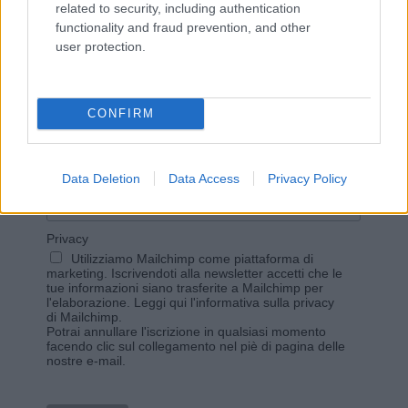
related to security, including authentication
functionality and fraud prevention, and other
user protection.
Vuoi rimanere sempre aggiornato?
Iscriviti alla newsletter di Gallura Oggi e ricevi le nostre
email periodiche contenenti le ultime notizie pubblicate
CONFIRM
sul sito web!
*
campo obbligatorio
*
Indirizzo email
Data Deletion
Data Access
Privacy Policy
Privacy
Utilizziamo Mailchimp come piattaforma di
marketing. Iscrivendoti alla newsletter accetti che le
tue informazioni siano trasferite a Mailchimp per
l'elaborazione.
Leggi qui l'informativa sulla privacy
di Mailchimp
.
Potrai annullare l'iscrizione in qualsiasi momento
facendo clic sul collegamento nel piè di pagina delle
nostre e-mail.