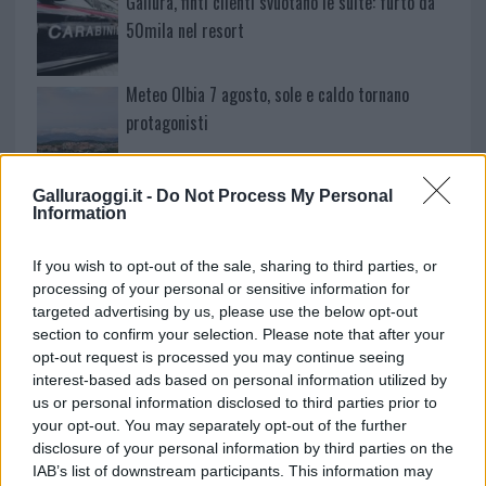
Gallura, finti clienti svuotano le suite: furto da
50mila nel resort
Meteo Olbia 7 agosto, sole e caldo tornano
protagonisti
Test tunnel Olbia: rampe chiuse ancora fino a
Galluraoggi.it -
Do Not Process My Personal
fine agosto
Information
If you wish to opt-out of the sale, sharing to third parties, or
Aggius conquista la classifica delle mete più
processing of your personal or sensitive information for
amate dell’estate 2026
targeted advertising by us, please use the below opt-out
section to confirm your selection. Please note that after your
opt-out request is processed you may continue seeing
interest-based ads based on personal information utilized by
us or personal information disclosed to third parties prior to
your opt-out. You may separately opt-out of the further
disclosure of your personal information by third parties on the
IAB’s list of downstream participants. This information may