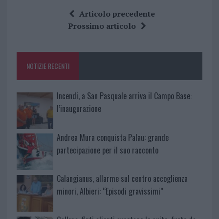
ce
it
te
at
a
Articolo precedente
b
te
re
s
re
Prossimo articolo
o
r
st
A
o
p
NOTIZIE RECENTI
k
p
Incendi, a San Pasquale arriva il Campo Base:
l’inaugurazione
Andrea Mura conquista Palau: grande
partecipazione per il suo racconto
Calangianus, allarme sul centro accoglienza
minori, Albieri: “Episodi gravissimi”