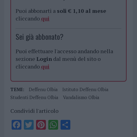
Puoi abbonarti a
soli € 1,10 al mese
cliccando
qui
Sei già abbonato?
Puoi effettuare l'accesso andando nella
sezione
Login
dal menù del sito o
cliccando
qui
TEMI:
Deffenu Olbia
Istituto Deffenu Olbia
Studenti Deffenu Olbia
Vandalismo Olbia
Condividi l'articolo
F
T
Pi
W
S
a
w
n
h
h