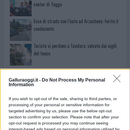
center di Tegge
Esce di strada con l’auto ad Arzachena: ferito il
conducente
Turiste si perdono a Tavolara: salvate dai vigili
del fuoco
Meteo Olbia 6 agosto, migliora il tempo in
Gallura
Galluraoggi.it -
Do Not Process My Personal
Information
Incidente Olbia, poliziotto in vacanza salva 6
If you wish to opt-out of the sale, sharing to third parties, or
persone: due bimbi tra i feriti
processing of your personal or sensitive information for
targeted advertising by us, please use the below opt-out
section to confirm your selection. Please note that after your
Red Valley Festival, musica no-stop a Olbia fino
opt-out request is processed you may continue seeing
alle 5
interest-based ads based on personal information utilized by