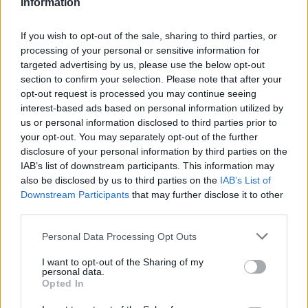
al Molo Brin è un successo
Information
If you wish to opt-out of the sale, sharing to third parties, or
Strada Sassari-Olbia, incidente all’alba: ferito il
processing of your personal or sensitive information for
conducente
targeted advertising by us, please use the below opt-out
section to confirm your selection. Please note that after your
opt-out request is processed you may continue seeing
Eventi in Gallura, da Jovanotti alla zuppa
interest-based ads based on personal information utilized by
gallurese: gli appuntamenti da non perdere
us or personal information disclosed to third parties prior to
your opt-out. You may separately opt-out of the further
disclosure of your personal information by third parties on the
Lettini e arredi abusivi sulla spiaggia libera,
IAB’s list of downstream participants. This information may
sequestri a Olbia e Arzachena
also be disclosed by us to third parties on the
IAB’s List of
Downstream Participants
that may further disclose it to other
third parties.
È morto Francesco Guccini, il maestro che si
Please note that this website/app uses one or more Google
tenne lontano dalla Costa Smeralda
Personal Data Processing Opt Outs
services and may gather and store information including but
not limited to your visit or usage behaviour. You may click to
I want to opt-out of the Sharing of my
personal data.
grant or deny consent to Google and its third-party tags to
Opted In
use your data for below specified purposes in below Google
consent section.