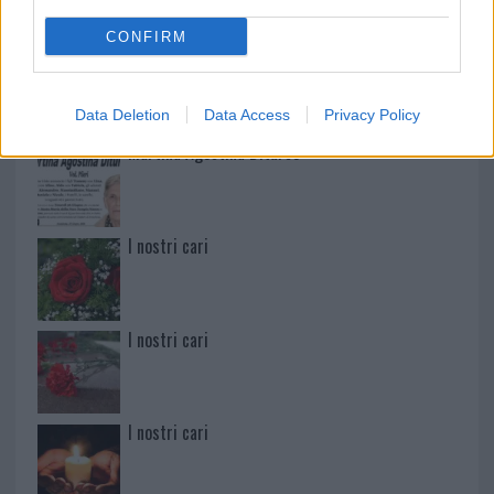
CONFIRM
Paolo Pinna
Data Deletion
Data Access
Privacy Policy
Martina Agostina Diturco
I nostri cari
I nostri cari
I nostri cari