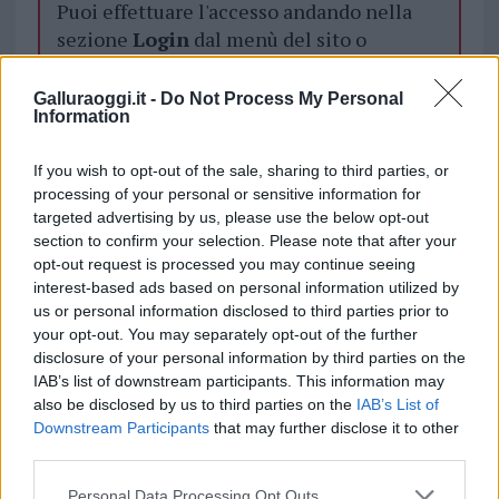
Puoi effettuare l'accesso andando nella
sezione
Login
dal menù del sito o
cliccando
qui
Galluraoggi.it -
Do Not Process My Personal
Information
TEMI:
Carabinieri Valledoria
If you wish to opt-out of the sale, sharing to third parties, or
processing of your personal or sensitive information for
Condividi l'articolo
targeted advertising by us, please use the below opt-out
F
T
Pi
W
S
section to confirm your selection. Please note that after your
opt-out request is processed you may continue seeing
a
w
n
h
h
interest-based ads based on personal information utilized by
ce
it
te
at
a
us or personal information disclosed to third parties prior to
Articolo precedente
your opt-out. You may separately opt-out of the further
b
te
re
s
re
Prossimo articolo
disclosure of your personal information by third parties on the
o
r
st
A
IAB’s list of downstream participants. This information may
also be disclosed by us to third parties on the
IAB’s List of
o
p
Downstream Participants
that may further disclose it to other
NOTIZIE RECENTI
k
p
third parties.
Please note that this website/app uses one or more Google
Personal Data Processing Opt Outs