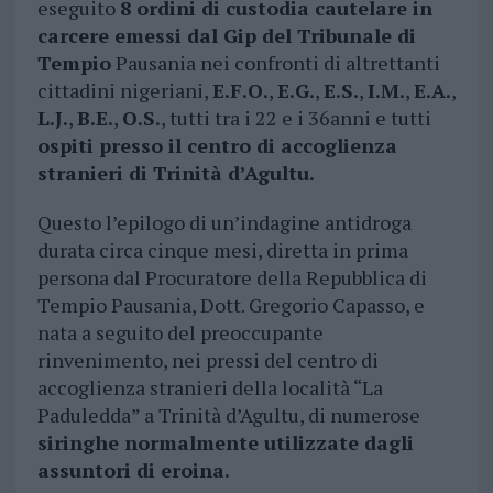
eseguito
8 ordini di custodia cautelare in
carcere emessi dal Gip del Tribunale di
Tempio
Pausania nei confronti di altrettanti
cittadini nigeriani,
E.F.O.
,
E.G.
,
E.S.
,
I.M.
,
E.A.
,
L.J.
,
B.E.
,
O.S.
, tutti tra i 22 e i 36anni e tutti
ospiti presso il centro di accoglienza
stranieri di Trinità d’Agultu.
Questo l’epilogo di un’indagine antidroga
durata circa cinque mesi, diretta in prima
persona dal Procuratore della Repubblica di
Tempio Pausania, Dott. Gregorio Capasso, e
nata a seguito del preoccupante
rinvenimento, nei pressi del centro di
accoglienza stranieri della località “La
Paduledda” a Trinità d’Agultu, di numerose
siringhe normalmente utilizzate dagli
assuntori di eroina.