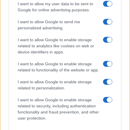
nell’estate 2026
I want to allow my user data to be sent to
Google for online advertising purposes.
Controlli all’aeroporto di Olbia, sequestrati
I want to allow Google to send me
caviale e sabbia rubata
personalized advertising.
I want to allow Google to enable storage
related to analytics like cookies on web or
device identifiers in apps.
I want to allow Google to enable storage
related to functionality of the website or app.
I want to allow Google to enable storage
related to personalization.
I want to allow Google to enable storage
NECROLOGIE
related to security, including authentication
functionality and fraud prevention, and other
user protection.
Mario Malu