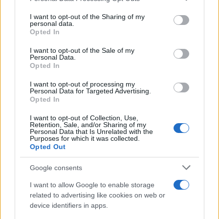
Monte Pino, la fine di un lungo dolore: storia e
services and may gather and store information including but
not limited to your visit or usage behaviour. You may click to
I want to opt-out of the Sharing of my
rinascita della strada che segnò la Gallura
personal data.
grant or deny consent to Google and its third-party tags to
Opted In
use your data for below specified purposes in below Google
Raid nelle campagne di Berchidda, rischio per
consent section.
I want to opt-out of the Sale of my
Personal Data.
la rete elettrica
Opted In
I want to opt-out of processing my
Monte Pino, via i cancelli del cantiere: la Gallura
Personal Data for Targeted Advertising.
Opted In
ritrova la strada
I want to opt-out of Collection, Use,
Retention, Sale, and/or Sharing of my
Nuovi stalli residenti a Palau, il Comune
Personal Data that Is Unrelated with the
Purposes for which it was collected.
completa l’iter
Opted Out
Google consents
Film internazionale, casting per comparse in
Costa Smeralda
I want to allow Google to enable storage
related to advertising like cookies on web or
device identifiers in apps.
Porto Rotondo ospita la grande sfida della vela