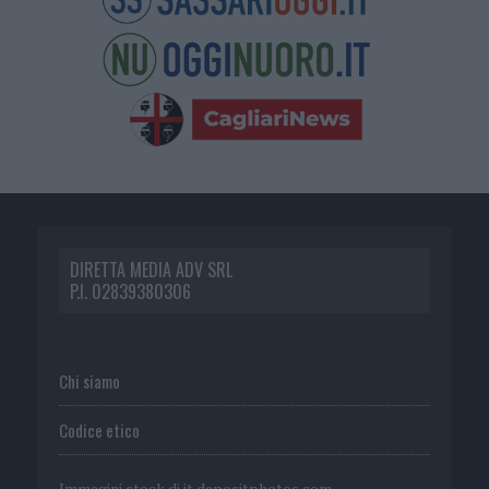
DIRETTA MEDIA ADV SRL
P.I. 02839380306
Chi siamo
Codice etico
Immagini stock di
it.depositphotos.com