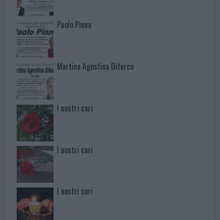
Paolo Pinna
Martina Agostina Diturco
I nostri cari
I nostri cari
I nostri cari