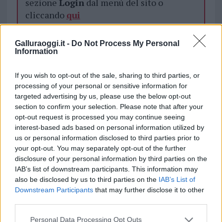
sezione
Login
dal menù del sito o
cliccando
qui
Galluraoggi.it -
Do Not Process My Personal
Information
TEMI:
Spaccio Cocaina
Spaccio Eroina
Notizie in tempo reale?
If you wish to opt-out of the sale, sharing to third parties, or
processing of your personal or sensitive information for
Entra nel canale telegram di
targeted advertising by us, please use the below opt-out
GalluraOggi.it
section to confirm your selection. Please note that after your
opt-out request is processed you may continue seeing
interest-based ads based on personal information utilized by
us or personal information disclosed to third parties prior to
your opt-out. You may separately opt-out of the further
Inviaci le tue segnalazioni,
disclosure of your personal information by third parties on the
i tuoi video e le tue foto
IAB’s list of downstream participants. This information may
Su WhatsApp al numero +39
also be disclosed by us to third parties on the
IAB’s List of
345 356 7512
Downstream Participants
that may further disclose it to other
third parties.
Please note that this website/app uses one or more Google
Personal Data Processing Opt Outs