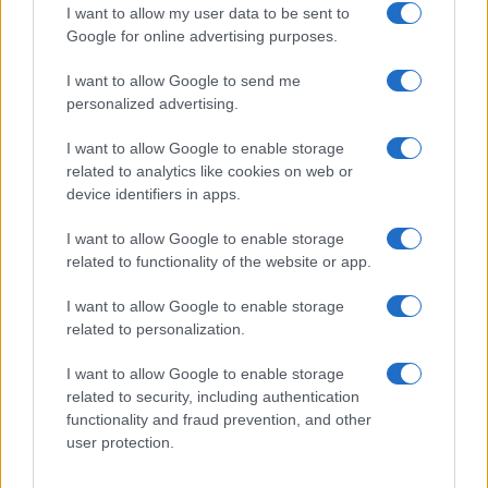
Controlli rafforzati in Costa Smeralda, 20
I want to allow my user data to be sent to
arresti e 135 denunce
Google for online advertising purposes.
I want to allow Google to send me
Tre milioni di euro dalla Provincia Gallura per
personalized advertising.
nuove aule nelle scuole di Olbia
I want to allow Google to enable storage
related to analytics like cookies on web or
Incidente sulla provinciale 125, paura tra Olbia e
device identifiers in apps.
Arzachena
I want to allow Google to enable storage
related to functionality of the website or app.
Incidente sulla strada provinciale ad Arzachena,
I want to allow Google to enable storage
un ferito
related to personalization.
I want to allow Google to enable storage
Sangue, musica e solidarietà con Avis Olbia al
related to security, including authentication
Delta Center
functionality and fraud prevention, and other
user protection.
Meteo Olbia 9 agosto, temperature in calo