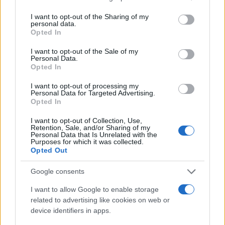
services and may gather and store information including but
not limited to your visit or usage behaviour. You may click to
I want to opt-out of the Sharing of my
Ricevi le nostre ultime news
personal data.
grant or deny consent to Google and its third-party tags to
Opted In
use your data for below specified purposes in below Google
consent section.
da
Google News
I want to opt-out of the Sale of my
Personal Data.
Opted In
I want to opt-out of processing my
Condividi l'articolo
Personal Data for Targeted Advertising.
Opted In
F
T
Pi
W
S
I want to opt-out of Collection, Use,
a
w
n
h
h
Retention, Sale, and/or Sharing of my
Personal Data that Is Unrelated with the
ce
it
te
at
a
Purposes for which it was collected.
Articolo precedente
Opted Out
b
te
re
s
re
Prossimo articolo
o
r
st
A
Google consents
o
p
I want to allow Google to enable storage
NOTIZIE RECENTI
related to advertising like cookies on web or
k
p
device identifiers in apps.