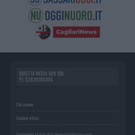
DIRETTA MEDIA ADV SRL
P.I. 02839380306
Chi siamo
Codice etico
Immagini stock di
it.depositphotos.com