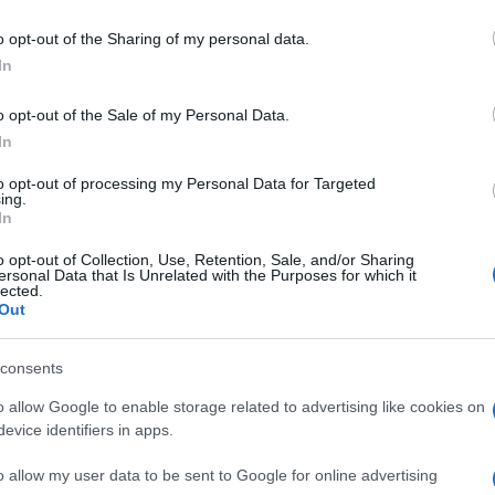
do nella sezione
Login
dal menù del sito o
o opt-out of the Sharing of my personal data.
In
o opt-out of the Sale of my Personal Data.
urti Olbia
Polizia Olbia
Spaccio Droga Olbia
In
lazioni, i tuoi video e le tue foto
to opt-out of processing my Personal Data for Targeted
ing.
ro +39 345 356 7512
In
o opt-out of Collection, Use, Retention, Sale, and/or Sharing
ersonal Data that Is Unrelated with the Purposes for which it
lected.
Out
eale?
gram di GalluraOggi.it
consents
o allow Google to enable storage related to advertising like cookies on
evice identifiers in apps.
ime news da
Google News
o allow my user data to be sent to Google for online advertising