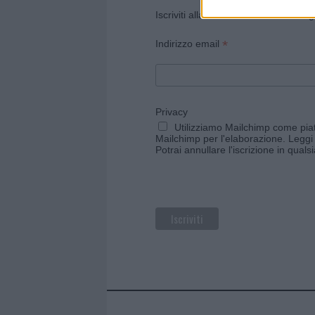
Iscriviti alla newsletter di Gallura O
*
Indirizzo email
Privacy
Utilizziamo Mailchimp come piatt
Mailchimp per l'elaborazione.
Leggi 
Potrai annullare l'iscrizione in qual