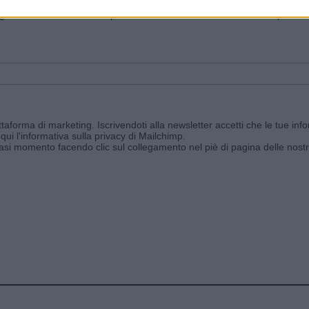
ggi e ricevi le nostre email periodiche contenenti le ultime notizie pubbli
aforma di marketing. Iscrivendoti alla newsletter accetti che le tue info
qui l'informativa sulla privacy di Mailchimp
.
siasi momento facendo clic sul collegamento nel piè di pagina delle nostr