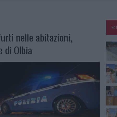
HE IL CENTRO ACCOGLIENZA MINORI CHIUDE
RO SPACCIO E DEGRADO: ESPLODE LA PROTESTA
SCEGLIERE LA SOLUZIONE IDEALE PER LA CASA E L’UFFICIO
NOT
KEND A OLBIA E IN GALLURA
rti nelle abitazioni,
 di Olbia