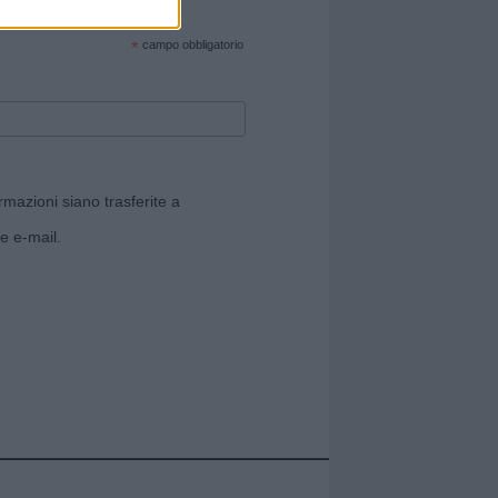
cate sul sito web!
*
campo obbligatorio
rmazioni siano trasferite a
e e-mail.