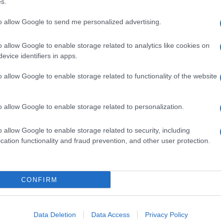
s.
to allow Google to send me personalized advertising.
o allow Google to enable storage related to analytics like cookies on
evice identifiers in apps.
o allow Google to enable storage related to functionality of the website
dente
Prossimo articolo
o allow Google to enable storage related to personalization.
o allow Google to enable storage related to security, including
cation functionality and fraud prevention, and other user protection.
Invia un Comunicato Stampa
|
Pubblicità
|
Segnala
CONFIRM
iornato?
Data Deletion
Data Access
Privacy Policy