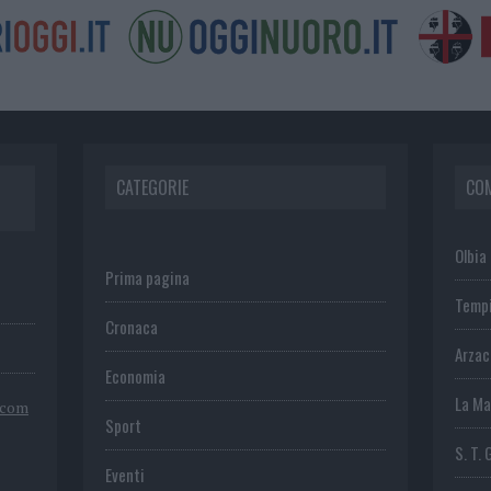
CATEGORIE
CO
Olbia
Prima pagina
Temp
Cronaca
Arza
Economia
La Ma
.com
Sport
S. T. 
Eventi