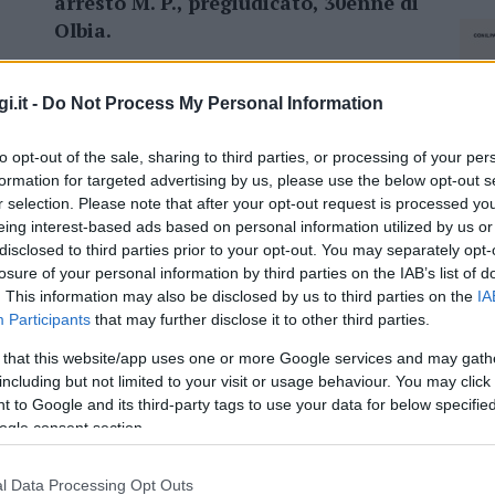
arresto M. P., pregiudicato, 30enne di
Olbia.
L’uomo deve scontare una pena residua
i.it -
Do Not Process My Personal Information
di circa 9 mesi di reclusione per spaccio
di droga e reati contro il patrimonio. Il
to opt-out of the sale, sharing to third parties, or processing of your per
esponsabile di una serie di furti,
formation for targeted advertising by us, please use the below opt-out s
bito dopo le formalità di rito, l’uomo è stato
r selection. Please note that after your opt-out request is processed y
eing interest-based ads based on personal information utilized by us or
disclosed to third parties prior to your opt-out. You may separately opt-
losure of your personal information by third parties on the IAB’s list of
. This information may also be disclosed by us to third parties on the
IA
Participants
that may further disclose it to other third parties.
azionali?
 that this website/app uses one or more Google services and may gath
including but not limited to your visit or usage behaviour. You may click 
 mese
cliccando
qui
 to Google and its third-party tags to use your data for below specifi
ogle consent section.
NEC
l Data Processing Opt Outs