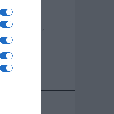
I nostri cari
Giovannimaria Cabras