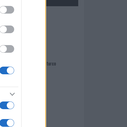
Mario Malu
Paolo Pinna
Martina Agostina Diturco
I nostri cari
I nostri cari