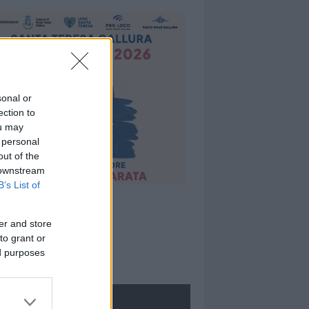
sonal or
ection to
ou may
 personal
out of the
 downstream
B’s List of
er and store
to grant or
ed purposes
ROLOGIE