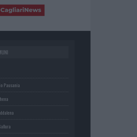
MUNI
io Pausania
chena
ddalena
Gallura