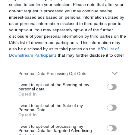
sezione
Login
dal menù del sito o
section to confirm your selection. Please note that after your
cliccando
qui
opt-out request is processed you may continue seeing
interest-based ads based on personal information utilized by
us or personal information disclosed to third parties prior to
your opt-out. You may separately opt-out of the further
TEMI:
Carabinieri La Maddalena
disclosure of your personal information by third parties on the
Hashish La Maddalena
Marijuana La Maddalena
IAB’s list of downstream participants. This information may
Spaccio La Maddalena
also be disclosed by us to third parties on the
IAB’s List of
Downstream Participants
that may further disclose it to other
Notizie in tempo reale?
third parties.
Entra nel canale telegram di
Please note that this website/app uses one or more Google
Personal Data Processing Opt Outs
GalluraOggi.it
services and may gather and store information including but
not limited to your visit or usage behaviour. You may click to
I want to opt-out of the Sharing of my
personal data.
grant or deny consent to Google and its third-party tags to
Opted In
use your data for below specified purposes in below Google
consent section.
Inviaci le tue segnalazioni,
I want to opt-out of the Sale of my
Personal Data.
i tuoi video e le tue foto
Opted In
Su WhatsApp al numero +39
I want to opt-out of processing my
345 356 7512
Personal Data for Targeted Advertising.