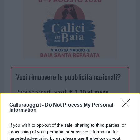
Vuoi rimuovere le pubblicità nazionali?
Puoi abbonarti a
soli € 1,10 al mese
cliccando
qui
Galluraoggi.it -
Do Not Process My Personal
Information
Sei già abbonato?
If you wish to opt-out of the sale, sharing to third parties, or
processing of your personal or sensitive information for
Puoi effettuare l'accesso andando nella
targeted advertising by us, please use the below opt-out