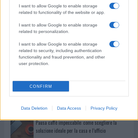
k
p
I want to allow Google to enable storage
related to functionality of the website or app.
Le previsioni meteo per il weekend a Olbia e in
Gallura
I want to allow Google to enable storage
related to personalization.
Michelle Hunziker in Gallura, bella anche dal
I want to allow Google to enable storage
related to security, including authentication
vivo: un amico vip svela come fa
functionality and fraud prevention, and other
user protection.
Calangianus, dopo le polemiche il centro
accoglienza minori chiude
CONFIRM
Olbia, divieto di sosta contro spaccio e degrado:
esplode la protesta
Data Deletion
Data Access
Privacy Policy
Pausa caffè impeccabile: come scegliere la
soluzione ideale per la casa e l’ufficio