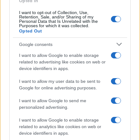
Opted In
I want to opt-out of Collection, Use,
Retention, Sale, and/or Sharing of my
Personal Data that Is Unrelated with the
Purposes for which it was collected.
Ricevi le nostre ultime news
Opted Out
Google consents
da
Google News
I want to allow Google to enable storage
related to advertising like cookies on web or
device identifiers in apps.
Condividi l'articolo
F
T
Pi
W
S
I want to allow my user data to be sent to
Google for online advertising purposes.
a
w
n
h
h
ce
it
te
at
a
I want to allow Google to send me
Articolo precedente
personalized advertising.
b
te
re
s
re
Prossimo articolo
I want to allow Google to enable storage
o
r
st
A
related to analytics like cookies on web or
o
p
device identifiers in apps.
NOTIZIE RECENTI