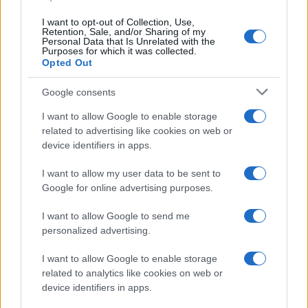
I want to opt-out of Collection, Use,
Retention, Sale, and/or Sharing of my
Personal Data that Is Unrelated with the
Purposes for which it was collected.
Ricevi le nostre ultime news
Opted Out
da
Google News
Google consents
I want to allow Google to enable storage
related to advertising like cookies on web or
Condividi l'articolo
device identifiers in apps.
F
T
Pi
W
S
I want to allow my user data to be sent to
Google for online advertising purposes.
a
w
n
h
h
ce
it
te
at
a
I want to allow Google to send me
Articolo precedente
personalized advertising.
b
te
re
s
re
Prossimo articolo
o
r
st
A
I want to allow Google to enable storage
related to analytics like cookies on web or
o
p
device identifiers in apps.
NOTIZIE RECENTI
k
p