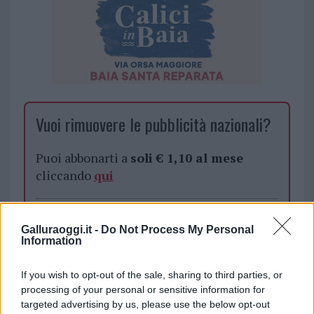
Vuoi rimuovere le pubblicità nazionali?
Puoi abbonarti a
soli € 1,10 al mese
cliccando
qui
Sei già abbonato?
Galluraoggi.it -
Do Not Process My Personal
Information
Puoi effettuare l'accesso andando nella
sezione
Login
dal menù del sito o
If you wish to opt-out of the sale, sharing to third parties, or
cliccando
qui
processing of your personal or sensitive information for
targeted advertising by us, please use the below opt-out