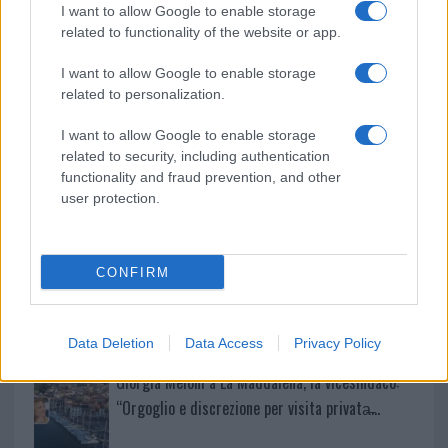
I want to allow Google to enable storage
related to functionality of the website or app.
Sangue, musica e solidarietà con Avis Olbia al
Delta Center
I want to allow Google to enable storage
related to personalization.
Meteo Olbia 9 agosto, temperature in calo
I want to allow Google to enable storage
related to security, including authentication
functionality and fraud prevention, and other
user protection.
Salmo finisce in ospedale a Catania, ma il tour
va avanti: “Sicilia, ci sono”
CONFIRM
Jovanotti, Gabry Ponte e Alfa: Olbia ombelico del
mondo per una notte
Data Deletion
Data Access
Privacy Policy
Giorgia Meloni a La Maddalena, la vicesindaco:
“Orgoglio e discrezione per visita privata̶…