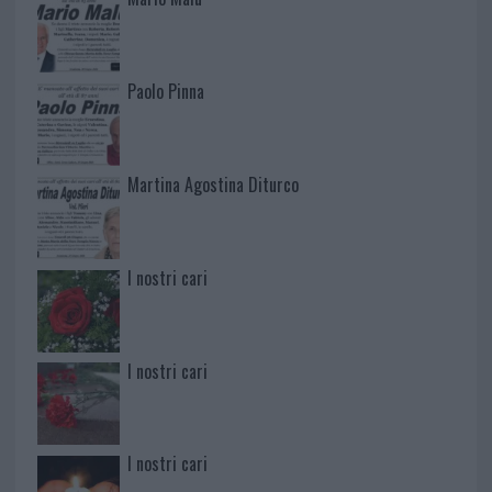
Paolo Pinna
Martina Agostina Diturco
I nostri cari
I nostri cari
I nostri cari