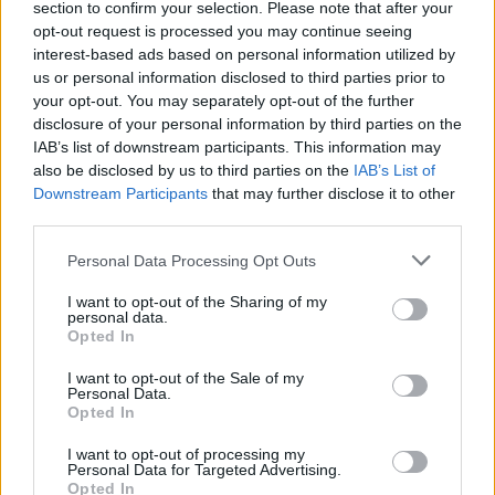
section to confirm your selection. Please note that after your
opt-out request is processed you may continue seeing
TEMI:
Badbox
Badbox Phi Beach
Baja Sardinia
interest-based ads based on personal information utilized by
Comune Di Arzachena
Forte Cappellini
us or personal information disclosed to third parties prior to
Giancarlo Morelli
Luciano Guidi
your opt-out. You may separately opt-out of the further
Notizie Arzachena
Phi Beach
Phi Beach 2023
disclosure of your personal information by third parties on the
IAB’s list of downstream participants. This information may
Themba
Themba Phi Beach
also be disclosed by us to third parties on the
IAB’s List of
Downstream Participants
that may further disclose it to other
Notizie in tempo reale?
third parties.
Entra nel canale telegram di
Please note that this website/app uses one or more Google
GalluraOggi.it
Personal Data Processing Opt Outs
services and may gather and store information including but
not limited to your visit or usage behaviour. You may click to
I want to opt-out of the Sharing of my
personal data.
grant or deny consent to Google and its third-party tags to
Opted In
use your data for below specified purposes in below Google
Inviaci le tue segnalazioni,
consent section.
I want to opt-out of the Sale of my
Personal Data.
i tuoi video e le tue foto
Opted In
Su WhatsApp al numero +39
345 356 7512
I want to opt-out of processing my
Personal Data for Targeted Advertising.
Opted In