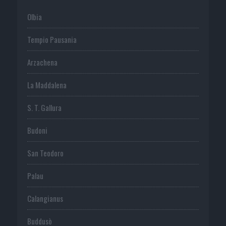
Olbia
Tempio Pausania
Arzachena
La Maddalena
S. T. Gallura
Budoni
San Teodoro
Palau
Calangianus
Buddusò