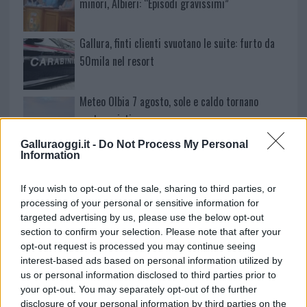
minori, Albieri: “Episodi gravissimi”
Gallura, finti clienti svuotano le suite: furto da
50mila nel resort
Meteo Olbia 7 agosto, sole e caldo tornano
protagonisti
Galluraoggi.it -
Do Not Process My Personal
Information
Test tunnel Olbia: rampe chiuse ancora fino a
fine agosto
If you wish to opt-out of the sale, sharing to third parties, or
processing of your personal or sensitive information for
Aggius conquista la classifica delle mete più
targeted advertising by us, please use the below opt-out
section to confirm your selection. Please note that after your
amate dell’estate 2026
opt-out request is processed you may continue seeing
interest-based ads based on personal information utilized by
us or personal information disclosed to third parties prior to
your opt-out. You may separately opt-out of the further
disclosure of your personal information by third parties on the