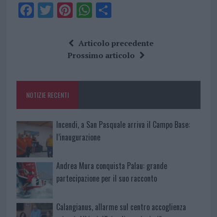
F
T
Pi
W
S
a
w
n
h
h
ce
it
te
at
a
Articolo precedente
b
te
re
s
re
Prossimo articolo
o
r
st
A
o
p
NOTIZIE RECENTI
k
p
Incendi, a San Pasquale arriva il Campo Base:
l’inaugurazione
Andrea Mura conquista Palau: grande
partecipazione per il suo racconto
Calangianus, allarme sul centro accoglienza