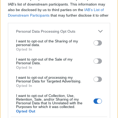
IAB’s list of downstream participants. This information may
also be disclosed by us to third parties on the
IAB’s List of
Downstream Participants
that may further disclose it to other
third parties.
Please note that this website/app uses one or more Google
Personal Data Processing Opt Outs
services and may gather and store information including but
NECROLOGIE
not limited to your visit or usage behaviour. You may click to
I want to opt-out of the Sharing of my
personal data.
grant or deny consent to Google and its third-party tags to
Opted In
use your data for below specified purposes in below Google
Mario Malu
consent section.
I want to opt-out of the Sale of my
Personal Data.
Opted In
Paolo Pinna
I want to opt-out of processing my
Personal Data for Targeted Advertising.
Opted In
I want to opt-out of Collection, Use,
Retention, Sale, and/or Sharing of my
Martina Agostina Diturco
Personal Data that Is Unrelated with the
Purposes for which it was collected.
Opted Out