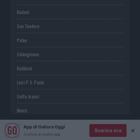
Budoni
San Teodoro
Palau
Calangianus
Buddusò
Loiri P. S. Paolo
Golfo Aranci
Monti
Telti
App di Gallura Oggi
×
Scarica ora
Scarica la nostra app
S. Antonio di G.