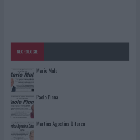
NECROLOGIE
Mario Malu
Paolo Pinna
Martina Agostina Diturco