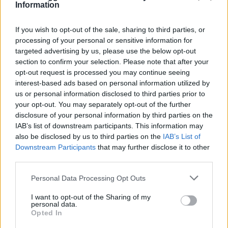
Vuoi rimuovere le pubblicità nazionali?
Information
Puoi abbonarti a
soli € 1,10 al mese
If you wish to opt-out of the sale, sharing to third parties, or
cliccando
qui
processing of your personal or sensitive information for
targeted advertising by us, please use the below opt-out
section to confirm your selection. Please note that after your
Sei già abbonato?
opt-out request is processed you may continue seeing
interest-based ads based on personal information utilized by
us or personal information disclosed to third parties prior to
Puoi effettuare l'accesso andando nella
your opt-out. You may separately opt-out of the further
sezione
Login
dal menù del sito o
disclosure of your personal information by third parties on the
cliccando
qui
IAB’s list of downstream participants. This information may
also be disclosed by us to third parties on the
IAB’s List of
Downstream Participants
that may further disclose it to other
third parties.
TEMI:
Notizie Gallura
Tamponi Bambini Gratis
Tamponi Gratis
Tamponi Gratis Farmacia
Please note that this website/app uses one or more Google
Personal Data Processing Opt Outs
Tamponi Gratis Gallura
Tamponi Gratis Olbia
services and may gather and store information including but
not limited to your visit or usage behaviour. You may click to
I want to opt-out of the Sharing of my
personal data.
grant or deny consent to Google and its third-party tags to
Notizie in tempo reale?
Opted In
use your data for below specified purposes in below Google
Entra nel canale telegram di