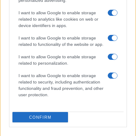
personalized advertising.
F
T
Pi
W
S
I want to allow Google to enable storage
a
w
n
h
h
related to analytics like cookies on web or
device identifiers in apps.
ce
it
te
at
a
Articolo precedente
b
te
re
s
re
Prossimo articolo
I want to allow Google to enable storage
related to functionality of the website or app.
o
r
st
A
o
p
I want to allow Google to enable storage
NOTIZIE RECENTI
related to personalization.
k
p
I want to allow Google to enable storage
Sangue, musica e solidarietà con Avis Olbia al
related to security, including authentication
functionality and fraud prevention, and other
Delta Center
user protection.
Meteo Olbia 9 agosto, temperature in calo
CONFIRM
Salmo finisce in ospedale a Catania, ma il tour