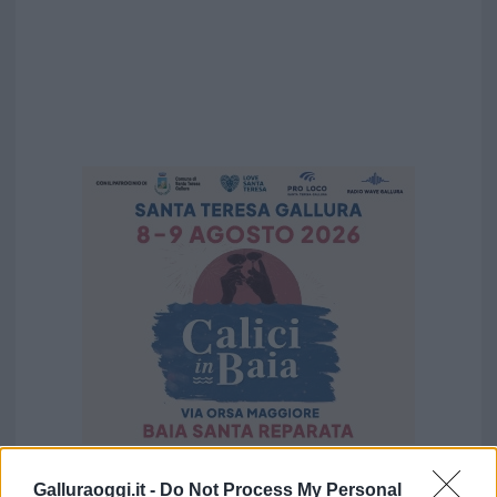
Galluraoggi.it -
Do Not Process My Personal