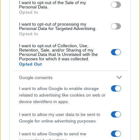
consent section.
I want to opt-out of the Sale of my
GalluraOggi.it
Personal Data.
Opted In
I want to opt-out of processing my
Personal Data for Targeted Advertising.
Opted In
Inviaci le tue segnalazioni,
i tuoi video e le tue foto
I want to opt-out of Collection, Use,
Retention, Sale, and/or Sharing of my
Su WhatsApp al numero +39
Personal Data that Is Unrelated with the
345 356 7512
Purposes for which it was collected.
Opted Out
Google consents
I want to allow Google to enable storage
Ricevi le nostre ultime news
related to advertising like cookies on web or
device identifiers in apps.
da
Google News
I want to allow my user data to be sent to
Google for online advertising purposes.
I want to allow Google to send me
Condividi l'articolo