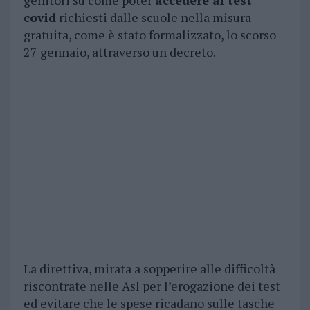
genitori su come poter
accedere ai test
covid
richiesti dalle scuole nella misura
gratuita, come è stato formalizzato, lo scorso
27 gennaio, attraverso un decreto.
La direttiva, mirata a sopperire alle difficoltà
riscontrate nelle Asl per l’erogazione dei test
ed evitare che le spese ricadano sulle tasche