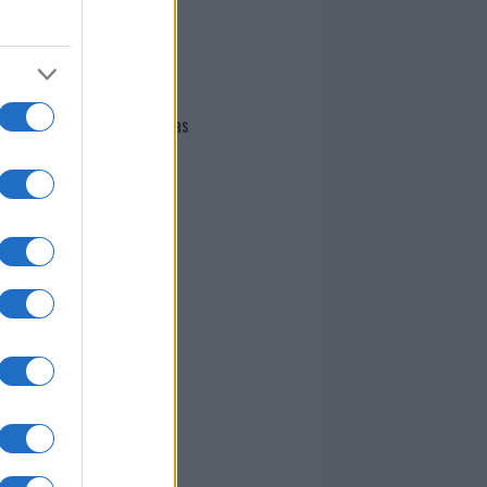
I nostri cari
Giovannimaria Cabras