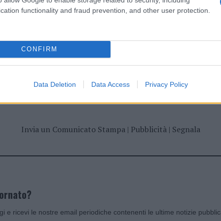
cation functionality and fraud prevention, and other user protection.
CONFIRM
dente
Prossimo articolo
Data Deletion
Data Access
Privacy Policy
Invia un Comunicato Stampa
|
Pubblicità
|
Segnala
iornato?
ggi e ricevi le nostre email periodiche contenenti le ultime notizie pubbli