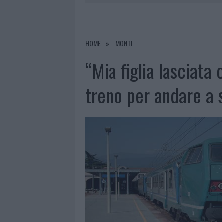
7 AGOSTO 2026
|
CALANGIANUS, DOPO LE POLEMIC
7 AGOSTO 2026
|
OLBIA, DIVIETO DI SOSTA CONT
7 AGOSTO 2026
|
PAUSA CAFFÈ IMPECCABILE: COME 
HOME
MONTI
7 AGOSTO 2026
|
LE PREVISIONI METEO PER IL WEE
“Mia figlia lasciata
treno per andare a 