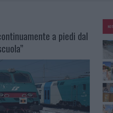
HE IL CENTRO ACCOGLIENZA MINORI CHIUDE
RO SPACCIO E DEGRADO: ESPLODE LA PROTESTA
SCEGLIERE LA SOLUZIONE IDEALE PER LA CASA E L’UFFICIO
NOT
KEND A OLBIA E IN GALLURA
 continuamente a piedi dal
scuola”