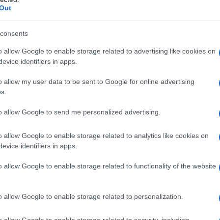
Out
consents
otizie Monti
Treno Monti
Treno Su Canale
o allow Google to enable storage related to advertising like cookies on
lazioni, i tuoi video e le tue foto
evice identifiers in apps.
ro +39 345 356 7512
o allow my user data to be sent to Google for online advertising
s.
to allow Google to send me personalized advertising.
eale?
gram di GalluraOggi.it
o allow Google to enable storage related to analytics like cookies on
evice identifiers in apps.
o allow Google to enable storage related to functionality of the website
ime news da
Google News
o allow Google to enable storage related to personalization.
o allow Google to enable storage related to security, including