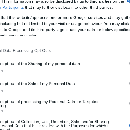
. This information may also be disclosed by us to third parties on the
IA
ormazioni né annunci riguardo al mancato
Participants
that may further disclose it to other third parties.
ostituzione con il pullman – dichiara -.
ione a Su Canale perché non ha spazio di
 that this website/app uses one or more Google services and may gath
ia
in uno spazio sterrato oltretutto a quasi un
including but not limited to your visit or usage behaviour. You may click 
 to Google and its third-party tags to use your data for below specifi
a raggiungere in poco tempo e ovviamente in
ogle consent section.
on è giusto perché abbiamo pagato un
e nostra figlia sul treno”.
l Data Processing Opt Outs
o opt-out of the Sharing of my personal data.
In
azionali?
o opt-out of the Sale of my Personal Data.
In
 mese
cliccando
qui
to opt-out of processing my Personal Data for Targeted
ing.
In
o opt-out of Collection, Use, Retention, Sale, and/or Sharing
do nella sezione
Login
dal menù del sito o
ersonal Data that Is Unrelated with the Purposes for which it
lected.