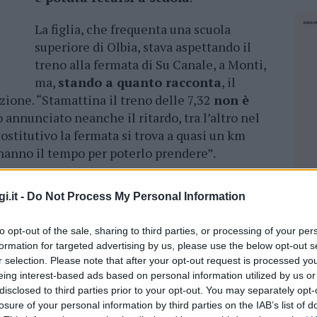
La figlia, che frequenta una scuola
superiore di Olbia, stava aspettando il
treno alla fermata di Su Canale, a Monti,
ma,
stando a quanto racconta
, il
ione. “Stamattina il treno delle 7,32
non è
 annunciato neanche il ritardo, tra l’altro nel
 sostitutivo la fermata si trova a quasi un km
 hanno il tempo per poterlo prendere”.
che il treno non passa
. “Questo disguido si
i.it -
Do Not Process My Personal Information
otivo per cui mia figlia ha fatto più volte
i, soprattutto i ritardi e con la nuova stazione
to opt-out of the sale, sharing to third parties, or processing of your per
re per arrivare nella vecchia fare il certificato
formation for targeted advertising by us, please use the below opt-out s
uola a giustificare il ritardo, non le dico le
r selection. Please note that after your opt-out request is processed y
econda ora non si può più entrare a scuola”.
eing interest-based ads based on personal information utilized by us or
disclosed to third parties prior to your opt-out. You may separately opt-
o comunicati dall’azienda.
“Non abbiamo
losure of your personal information by third parties on the IAB’s list of
NEC