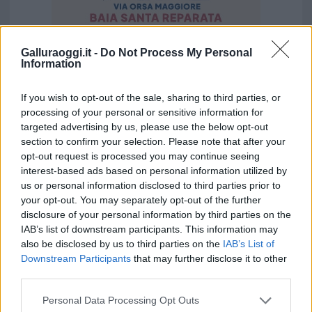
Galluraoggi.it -
Do Not Process My Personal
Vuoi rimuovere le pubblicità nazionali?
Information
Puoi abbonarti a
soli € 1,10 al mese
If you wish to opt-out of the sale, sharing to third parties, or
processing of your personal or sensitive information for
cliccando
qui
targeted advertising by us, please use the below opt-out
section to confirm your selection. Please note that after your
Sei già abbonato?
opt-out request is processed you may continue seeing
interest-based ads based on personal information utilized by
us or personal information disclosed to third parties prior to
Puoi effettuare l'accesso andando nella
your opt-out. You may separately opt-out of the further
sezione
Login
dal menù del sito o
disclosure of your personal information by third parties on the
cliccando
qui
IAB’s list of downstream participants. This information may
also be disclosed by us to third parties on the
IAB’s List of
Downstream Participants
that may further disclose it to other
third parties.
TEMI:
Bricofer Olbia
Bricofer Tecnomat
Bricoman Olbia
Comune Di Olbia
Notizie Gallura
Please note that this website/app uses one or more Google
Personal Data Processing Opt Outs
services and may gather and store information including but