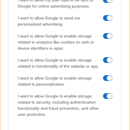
Ricevi le nostre ultime news
Google for online advertising purposes.
I want to allow Google to send me
da
Google News
personalized advertising.
I want to allow Google to enable storage
related to analytics like cookies on web or
Condividi l'articolo
device identifiers in apps.
F
T
Pi
W
S
I want to allow Google to enable storage
a
w
n
h
h
related to functionality of the website or app.
ce
it
te
at
a
Articolo precedente
I want to allow Google to enable storage
b
te
re
s
re
Prossimo articolo
related to personalization.
o
r
st
A
I want to allow Google to enable storage
o
p
related to security, including authentication
NOTIZIE RECENTI
functionality and fraud prevention, and other
k
p
user protection.
Pausa caffè impeccabile: come scegliere la