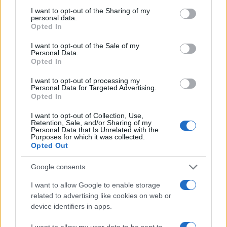
Notizie Olbia
Notizie Sardegna
Ottimax Sardegna
not limited to your visit or usage behaviour. You may click to
I want to opt-out of the Sharing of my
Tar Bricofer
Tar Bricoman
Tar Olbia
personal data.
grant or deny consent to Google and its third-party tags to
Opted In
Tar Sardegna
Tar Tecnomat
Tecnomat Olbia
use your data for below specified purposes in below Google
Tecnomat Sardegna
consent section.
I want to opt-out of the Sale of my
Personal Data.
Opted In
Notizie in tempo reale?
Entra nel canale telegram di
I want to opt-out of processing my
Personal Data for Targeted Advertising.
GalluraOggi.it
Opted In
I want to opt-out of Collection, Use,
Retention, Sale, and/or Sharing of my
Personal Data that Is Unrelated with the
Purposes for which it was collected.
Inviaci le tue segnalazioni,
Opted Out
i tuoi video e le tue foto
Su WhatsApp al numero +39
Google consents
345 356 7512
I want to allow Google to enable storage
related to advertising like cookies on web or
device identifiers in apps.
I want to allow my user data to be sent to