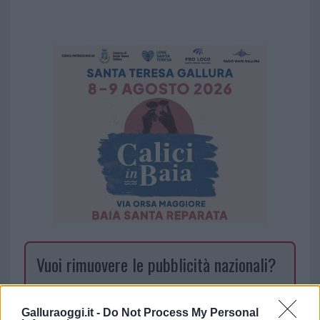
Vuoi rimuovere le pubblicità nazionali?
Puoi abbonarti a
soli € 1,10 al mese
Galluraoggi.it -
Do Not Process My Personal
cliccando
qui