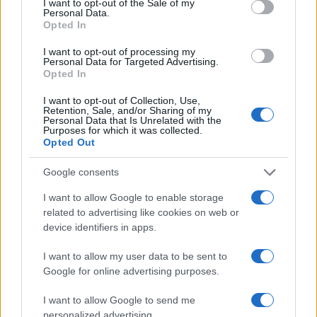
GalluraOggi.it
I want to opt-out of the Sale of my
Personal Data.
Opted In
I want to opt-out of processing my
Personal Data for Targeted Advertising.
Inviaci le tue segnalazioni,
Opted In
i tuoi video e le tue foto
I want to opt-out of Collection, Use,
Su WhatsApp al numero +39
Retention, Sale, and/or Sharing of my
Personal Data that Is Unrelated with the
345 356 7512
Purposes for which it was collected.
Opted Out
Google consents
I want to allow Google to enable storage
Ricevi le nostre ultime news
related to advertising like cookies on web or
device identifiers in apps.
da
Google News
I want to allow my user data to be sent to
Google for online advertising purposes.
I want to allow Google to send me
Condividi l'articolo
personalized advertising.