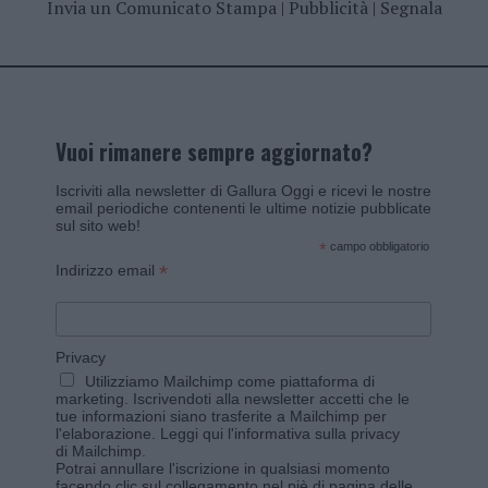
Invia un Comunicato Stampa
|
Pubblicità
|
Segnala
Vuoi rimanere sempre aggiornato?
Iscriviti alla newsletter di Gallura Oggi e ricevi le nostre
email periodiche contenenti le ultime notizie pubblicate
sul sito web!
*
campo obbligatorio
*
Indirizzo email
Privacy
Utilizziamo Mailchimp come piattaforma di
marketing. Iscrivendoti alla newsletter accetti che le
tue informazioni siano trasferite a Mailchimp per
l'elaborazione.
Leggi qui l'informativa sulla privacy
di Mailchimp
.
Potrai annullare l'iscrizione in qualsiasi momento
facendo clic sul collegamento nel piè di pagina delle