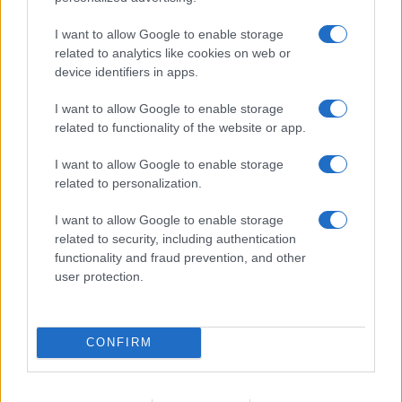
F
T
Pi
W
S
I want to allow Google to enable storage
a
w
n
h
h
related to analytics like cookies on web or
ce
it
te
at
a
device identifiers in apps.
Articolo precedente
b
te
re
s
re
Prossimo articolo
I want to allow Google to enable storage
o
r
st
A
related to functionality of the website or app.
o
p
I want to allow Google to enable storage
NOTIZIE RECENTI
related to personalization.
k
p
I want to allow Google to enable storage
Michelle Hunziker in Gallura, bella anche dal
related to security, including authentication
vivo: un amico vip svela come fa
functionality and fraud prevention, and other
user protection.
Calangianus, dopo le polemiche il centro
accoglienza minori chiude
CONFIRM
Olbia, divieto di sosta contro spaccio e degrado: