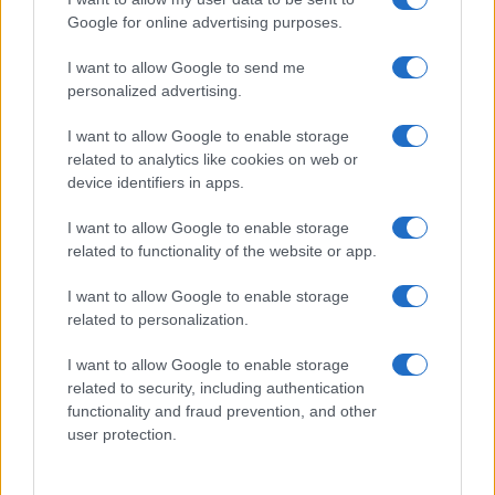
Gallura
Google for online advertising purposes.
I want to allow Google to send me
Michelle Hunziker in Gallura, bella anche dal
personalized advertising.
vivo: un amico vip svela come fa
I want to allow Google to enable storage
related to analytics like cookies on web or
Calangianus, dopo le polemiche il centro
device identifiers in apps.
accoglienza minori chiude
I want to allow Google to enable storage
related to functionality of the website or app.
Olbia, divieto di sosta contro spaccio e degrado:
esplode la protesta
I want to allow Google to enable storage
related to personalization.
Pausa caffè impeccabile: come scegliere la
I want to allow Google to enable storage
soluzione ideale per la casa e l’ufficio
related to security, including authentication
functionality and fraud prevention, and other
user protection.
Monte Pino, la fine di un lungo dolore: storia e
rinascita della strada che segnò la Gallura