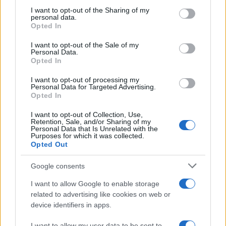
Ricevi le nostre ultime news
not limited to your visit or usage behaviour. You may click to
I want to opt-out of the Sharing of my
personal data.
grant or deny consent to Google and its third-party tags to
Opted In
use your data for below specified purposes in below Google
da
Google News
consent section.
I want to opt-out of the Sale of my
Personal Data.
Opted In
Condividi l'articolo
I want to opt-out of processing my
Personal Data for Targeted Advertising.
F
T
Pi
W
S
Opted In
a
w
n
h
h
I want to opt-out of Collection, Use,
Retention, Sale, and/or Sharing of my
ce
it
te
at
a
Personal Data that Is Unrelated with the
Articolo precedente
Purposes for which it was collected.
b
te
re
s
re
Opted Out
Prossimo articolo
o
r
st
A
Google consents
o
p
I want to allow Google to enable storage
NOTIZIE RECENTI
k
p
related to advertising like cookies on web or
device identifiers in apps.
Le previsioni meteo per il weekend a Olbia e in
I want to allow my user data to be sent to