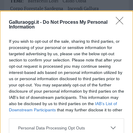
TEMI:
Barracelli Loiri
Caldo Olbia
Corpo Forestale Sardegna
Incendi Gallura
Incendio Loiri
Incendio Olbia
Notizie Loiri
Galluraoggi.it -
Do Not Process My Personal
Notizie Olbia
Vigili Del Fuoco Olbia
Information
Inviaci le tue segnalazioni,
If you wish to opt-out of the sale, sharing to third parties, or
i tuoi video e le tue foto
processing of your personal or sensitive information for
Su WhatsApp al numero +39
targeted advertising by us, please use the below opt-out
345 356 7512
section to confirm your selection. Please note that after your
opt-out request is processed you may continue seeing
interest-based ads based on personal information utilized by
us or personal information disclosed to third parties prior to
your opt-out. You may separately opt-out of the further
Notizie in tempo reale?
disclosure of your personal information by third parties on the
Entra nel canale telegram di
IAB’s list of downstream participants. This information may
also be disclosed by us to third parties on the
IAB’s List of
GalluraOggi.it
Downstream Participants
that may further disclose it to other
third parties.
Please note that this website/app uses one or more Google
Personal Data Processing Opt Outs
services and may gather and store information including but