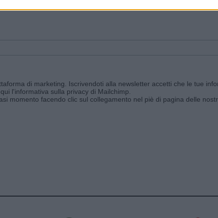
ggi e ricevi le nostre email periodiche contenenti le ultime notizie pubbli
aforma di marketing. Iscrivendoti alla newsletter accetti che le tue info
qui l'informativa sulla privacy di Mailchimp
.
siasi momento facendo clic sul collegamento nel piè di pagina delle nostr