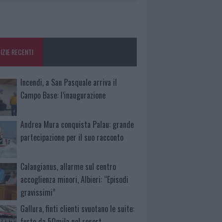
IZIE RECENTI
Incendi, a San Pasquale arriva il
Campo Base: l’inaugurazione
Andrea Mura conquista Palau: grande
partecipazione per il suo racconto
Calangianus, allarme sul centro
accoglienza minori, Albieri: “Episodi
gravissimi”
Gallura, finti clienti svuotano le suite:
furto da 50mila nel resort