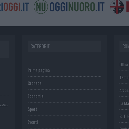
CATEGORIE
CO
Olbia
Prima pagina
Temp
Cronaca
Arza
Economia
La Ma
.com
Sport
S. T. 
Eventi