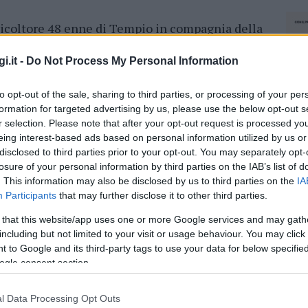
icoltore 48 enne di Tempio in compagnia della
ra vettura una donna con la figlia di
sioni, fortunatamente le condizioni dei
i.it -
Do Not Process My Personal Information
upazione.
to opt-out of the sale, sharing to third parties, or processing of your per
, con tutta probabilità, l’asfalto reso viscido
formation for targeted advertising by us, please use the below opt-out s
r selection. Please note that after your opt-out request is processed y
 un mezzo pesante al momento non
eing interest-based ads based on personal information utilized by us or
 strada erano tali che anche un mezzo dei vigili
disclosed to third parties prior to your opt-out. You may separately opt-
ori strada.
losure of your personal information by third parties on the IAB’s list of
. This information may also be disclosed by us to third parties on the
IA
a locale, sono intervenuti sul posto tre
Participants
that may further disclose it to other third parties.
ione civile Alta Gallura,
alle quali ha dato
 that this website/app uses one or more Google services and may gath
rfugas. Il traffico in entrata e uscita per
including but not limited to your visit or usage behaviour. You may click 
nti per circa due ore. Immediatamente è stata
 to Google and its third-party tags to use your data for below specifi
lia
per procedere alla pulizia del manto
ogle consent section.
ncidenti.
l Data Processing Opt Outs
NEC