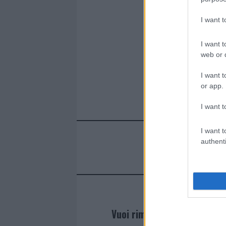
b
te
re
s
re
o
r
st
A
I want 
o
p
I want t
k
p
web or d
I want t
or app.
I want t
I want t
authenti
Vuoi rimanere sempre agg