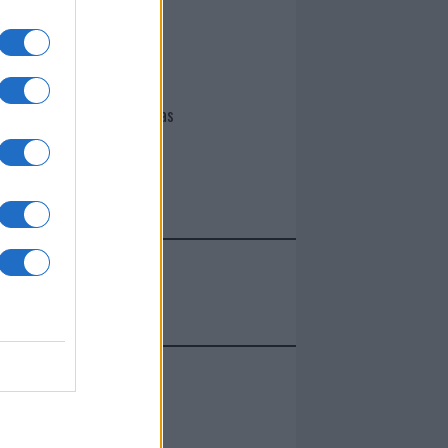
I nostri cari
Giovannimaria Cabras