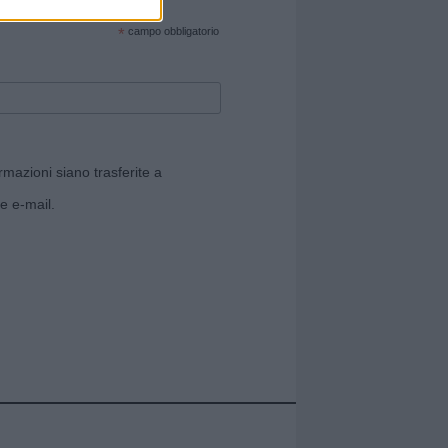
cate sul sito web!
*
campo obbligatorio
rmazioni siano trasferite a
e e-mail.