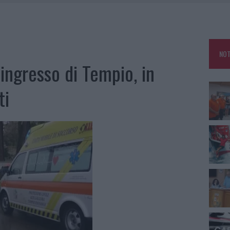
GOSTO, SOLE E CALDO TORNANO PROTAGONISTI
A IL CAMPO BASE: L’INAUGURAZIONE
: GRANDE PARTECIPAZIONE PER IL SUO RACCONTO
NOT
RO ACCOGLIENZA MINORI, ALBIERI: “EPISODI GRAVISSIMI”
’ingresso di Tempio, in
ti