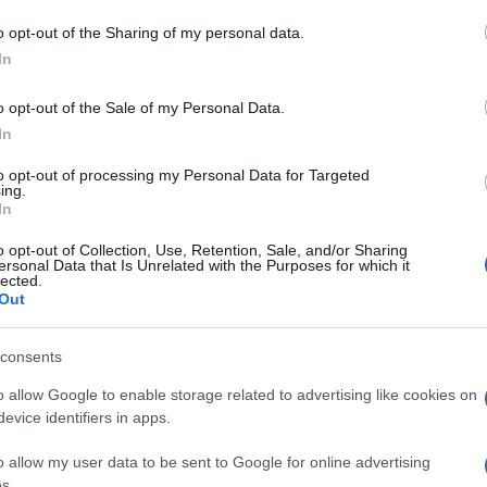
azionali?
o opt-out of the Sharing of my personal data.
In
 mese
cliccando
qui
o opt-out of the Sale of my Personal Data.
In
to opt-out of processing my Personal Data for Targeted
do nella sezione
Login
dal menù del sito o
ing.
In
o opt-out of Collection, Use, Retention, Sale, and/or Sharing
ersonal Data that Is Unrelated with the Purposes for which it
lected.
Out
consents
o allow Google to enable storage related to advertising like cookies on
evice identifiers in apps.
o allow my user data to be sent to Google for online advertising
dente
Prossimo articolo
s.