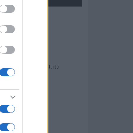
Mario Malu
Paolo Pinna
Martina Agostina Diturco
I nostri cari
I nostri cari