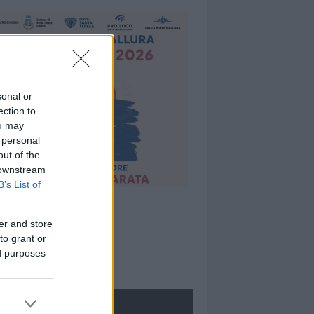
sonal or
ection to
ou may
 personal
out of the
 downstream
B’s List of
er and store
to grant or
ed purposes
ROLOGIE