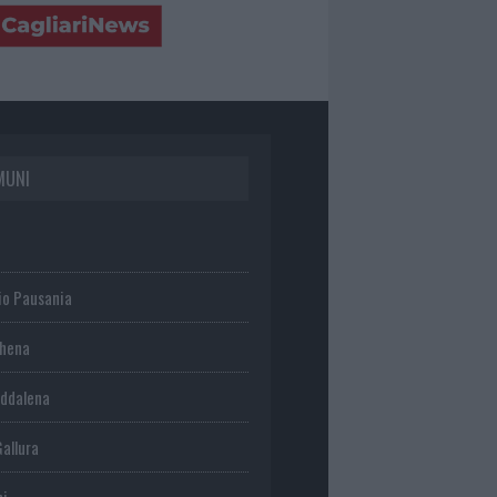
MUNI
io Pausania
chena
ddalena
Gallura