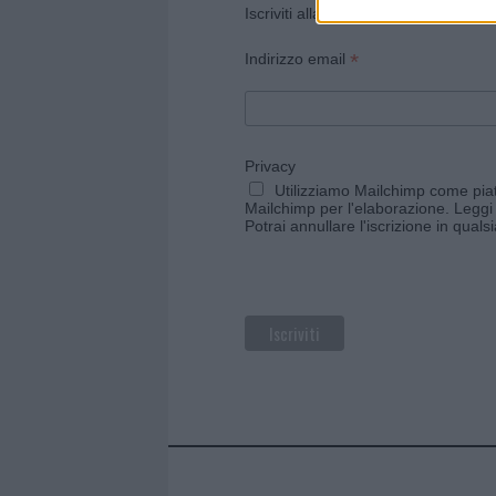
Iscriviti alla newsletter di Gallura O
*
Indirizzo email
Privacy
Utilizziamo Mailchimp come piatt
Mailchimp per l'elaborazione.
Leggi 
Potrai annullare l'iscrizione in qual