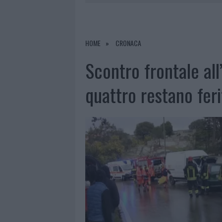
6 AGOSTO 2026
|
METEO OLBIA 7 A
6 AGOSTO 2026
|
INCENDI, A SAN PASQUALE ARRIV
6 AGOSTO 2026
|
ANDREA MURA CONQUISTA PALAU
HOME
CRONACA
6 AGOSTO 2026
|
CALANGIANUS, ALLARME SUL CENT
Scontro frontale all
quattro restano feri