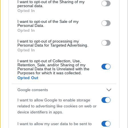
not limited to your visit or usage behaviour. You may click to
I want to opt-out of the Sharing of my
personal data.
grant or deny consent to Google and its third-party tags to
Opted In
use your data for below specified purposes in below Google
TEMI:
Alessandro Pintus
Brico Tempio
consent section.
I want to opt-out of the Sale of my
Spopolamento Tempio
Upim Tempio
Personal Data.
Opted In
Condividi l'articolo
I want to opt-out of processing my
F
T
Pi
W
S
Personal Data for Targeted Advertising.
Opted In
a
w
n
h
h
I want to opt-out of Collection, Use,
ce
it
te
at
a
Retention, Sale, and/or Sharing of my
Articolo precedente
Personal Data that Is Unrelated with the
b
te
re
s
re
Purposes for which it was collected.
Prossimo articolo
Opted Out
o
r
st
A
Google consents
o
p
NOTIZIE RECENTI
k
p
I want to allow Google to enable storage
related to advertising like cookies on web or
device identifiers in apps.
Incendi, a San Pasquale arriva il Campo Base:
l’inaugurazione
I want to allow my user data to be sent to