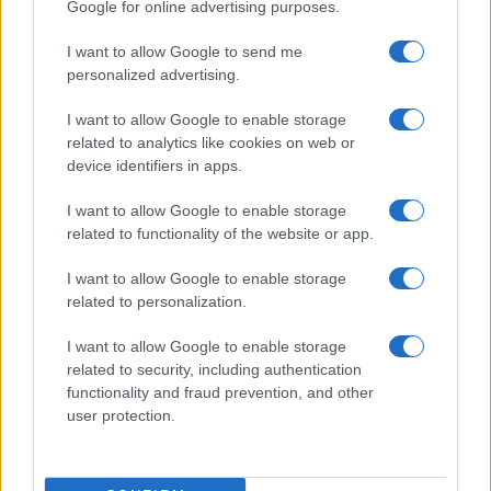
Google for online advertising purposes.
Andrea Mura conquista Palau: grande
I want to allow Google to send me
partecipazione per il suo racconto
personalized advertising.
I want to allow Google to enable storage
Calangianus, allarme sul centro accoglienza
related to analytics like cookies on web or
minori, Albieri: “Episodi gravissimi”
device identifiers in apps.
I want to allow Google to enable storage
Gallura, finti clienti svuotano le suite: furto da
related to functionality of the website or app.
50mila nel resort
I want to allow Google to enable storage
related to personalization.
Meteo Olbia 7 agosto, sole e caldo tornano
I want to allow Google to enable storage
protagonisti
related to security, including authentication
functionality and fraud prevention, and other
Test tunnel Olbia: rampe chiuse ancora fino a
user protection.
fine agosto