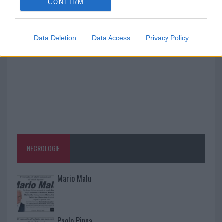
CONFIRM
Aggius conquista la classifica delle mete più
amate dell’estate 2026
Data Deletion
Data Access
Privacy Policy
NECROLOGIE
Mario Malu
Paolo Pinna