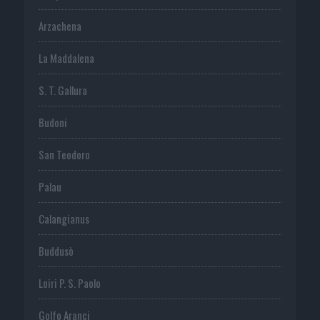
Arzachena
La Maddalena
S. T. Gallura
Budoni
San Teodoro
Palau
Calangianus
Buddusò
Loiri P. S. Paolo
Golfo Aranci