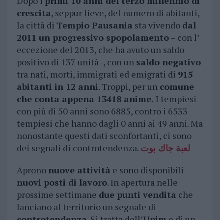
Dopo i
primi 10 anni del terzo millennio di
crescita
, seppur lieve, del numero di abitanti,
la città di
Tempio Pausania
sta vivendo
dal
2011 un progressivo spopolamento
– con l’
eccezione del 2013, che ha avuto un saldo
positivo di 137 unità -, con un
saldo negativo
tra nati, morti, immigrati ed emigrati di
915
abitanti in 12 anni
. Troppi, per un
comune
che conta appena 13418 anime.
I tempiesi
con più di 50 anni sono 6885, contro i 6533
tempiesi che hanno dagli 0 anni ai 49 anni. Ma
nonostante questi dati sconfortanti, ci sono
dei segnali di controtendenza.
لعبة جاك بوت
Aprono
nuove attività
e sono disponibili
nuovi posti di lavoro
. In apertura nelle
prossime settimane
due punti vendita
che
lanciano al territorio un segnale di
controtendenza
. Si tratta dell’
Upim
e di un