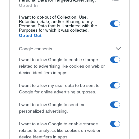
o
p
Personal Data for Targeted Advertising.
Opted In
NOTIZIE RECENTI
k
p
I want to opt-out of Collection, Use,
Retention, Sale, and/or Sharing of my
Personal Data that Is Unrelated with the
Sangue, musica e solidarietà con Avis Olbia al
Purposes for which it was collected.
Delta Center
Opted Out
Google consents
Meteo Olbia 9 agosto, temperature in calo
I want to allow Google to enable storage
related to advertising like cookies on web or
device identifiers in apps.
Salmo finisce in ospedale a Catania, ma il tour
I want to allow my user data to be sent to
va avanti: “Sicilia, ci sono”
Google for online advertising purposes.
I want to allow Google to send me
Jovanotti, Gabry Ponte e Alfa: Olbia ombelico del
personalized advertising.
mondo per una notte
I want to allow Google to enable storage
related to analytics like cookies on web or
Giorgia Meloni a La Maddalena, la vicesindaco:
device identifiers in apps.