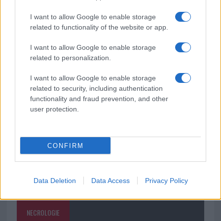
“Orgoglio e discrezione per visita privata̶…
I want to allow Google to enable storage
related to functionality of the website or app.
Incendio nella notte a Olbia, a fuoco due furgoni
I want to allow Google to enable storage
related to personalization.
A fuoco un deposito con bombole, intervento dei
I want to allow Google to enable storage
vigili del fuoco a Rudalza
related to security, including authentication
functionality and fraud prevention, and other
user protection.
CONFIRM
Data Deletion
Data Access
Privacy Policy
NECROLOGIE