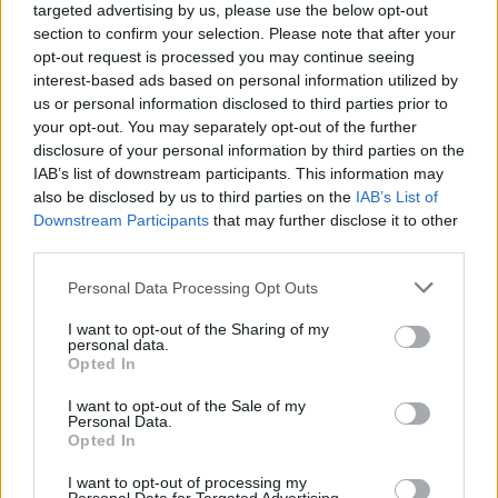
GalluraOggi.it
targeted advertising by us, please use the below opt-out
section to confirm your selection. Please note that after your
opt-out request is processed you may continue seeing
interest-based ads based on personal information utilized by
us or personal information disclosed to third parties prior to
your opt-out. You may separately opt-out of the further
Ricevi le nostre ultime news
disclosure of your personal information by third parties on the
IAB’s list of downstream participants. This information may
da
Google News
also be disclosed by us to third parties on the
IAB’s List of
Downstream Participants
that may further disclose it to other
third parties.
Condividi l'articolo
Please note that this website/app uses one or more Google
Personal Data Processing Opt Outs
services and may gather and store information including but
F
T
Pi
W
S
not limited to your visit or usage behaviour. You may click to
I want to opt-out of the Sharing of my
personal data.
grant or deny consent to Google and its third-party tags to
a
w
n
h
h
Opted In
use your data for below specified purposes in below Google
ce
it
te
at
a
consent section.
I want to opt-out of the Sale of my
Articolo precedente
Personal Data.
b
te
re
s
re
Prossimo articolo
Opted In
o
r
st
A
I want to opt-out of processing my