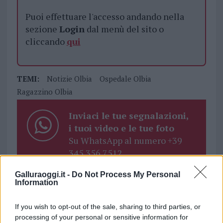
Puoi effettuare l'accesso andando nella
sezione
Login
dal menù del sito o
cliccando
qui
TEMI:
Notizie Olbia
Ospedale Olbia
Ragazzino Olbia
Inviaci le tue segnalazioni,
i tuoi video e le tue foto
Su WhatsApp al numero +39
345 356 7512
Galluraoggi.it -
Do Not Process My Personal
Information
Notizie in tempo reale?
If you wish to opt-out of the sale, sharing to third parties, or
Entra nel canale telegram di
processing of your personal or sensitive information for