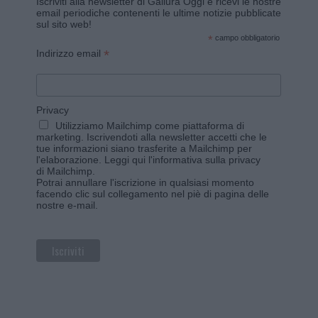
Iscriviti alla newsletter di Gallura Oggi e ricevi le nostre
email periodiche contenenti le ultime notizie pubblicate
sul sito web!
*
campo obbligatorio
*
Indirizzo email
Privacy
Utilizziamo Mailchimp come piattaforma di
marketing. Iscrivendoti alla newsletter accetti che le
tue informazioni siano trasferite a Mailchimp per
l'elaborazione.
Leggi qui l'informativa sulla privacy
di Mailchimp
.
Potrai annullare l'iscrizione in qualsiasi momento
facendo clic sul collegamento nel piè di pagina delle
nostre e-mail.