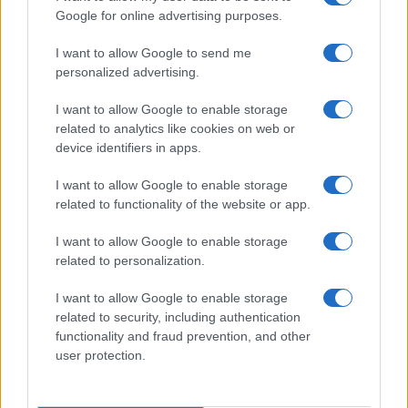
Delta Center
Google for online advertising purposes.
I want to allow Google to send me
Meteo Olbia 9 agosto, temperature in calo
personalized advertising.
I want to allow Google to enable storage
related to analytics like cookies on web or
Salmo finisce in ospedale a Catania, ma il tour
device identifiers in apps.
va avanti: “Sicilia, ci sono”
I want to allow Google to enable storage
related to functionality of the website or app.
Jovanotti, Gabry Ponte e Alfa: Olbia ombelico del
mondo per una notte
I want to allow Google to enable storage
related to personalization.
Giorgia Meloni a La Maddalena, la vicesindaco:
I want to allow Google to enable storage
“Orgoglio e discrezione per visita privata̶…
related to security, including authentication
functionality and fraud prevention, and other
user protection.
Incendio nella notte a Olbia, a fuoco due furgoni