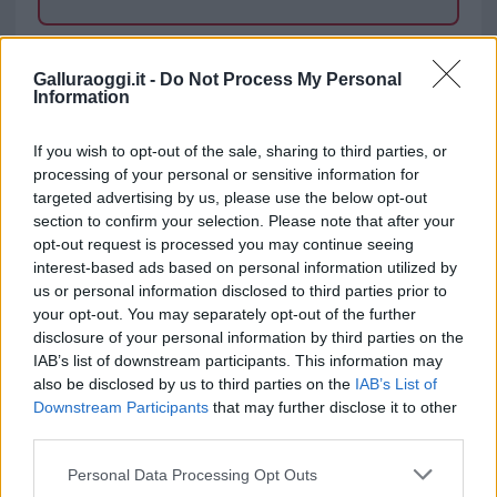
TEMI:
Carabinieri
Deposito Cocaina
Galluraoggi.it -
Do Not Process My Personal
Marijuana Nuoro
Information
Inviaci le tue segnalazioni,
If you wish to opt-out of the sale, sharing to third parties, or
i tuoi video e le tue foto
processing of your personal or sensitive information for
Su WhatsApp al numero +39
targeted advertising by us, please use the below opt-out
345 356 7512
section to confirm your selection. Please note that after your
opt-out request is processed you may continue seeing
interest-based ads based on personal information utilized by
us or personal information disclosed to third parties prior to
your opt-out. You may separately opt-out of the further
Notizie in tempo reale?
disclosure of your personal information by third parties on the
Entra nel canale telegram di
IAB’s list of downstream participants. This information may
GalluraOggi.it
also be disclosed by us to third parties on the
IAB’s List of
Downstream Participants
that may further disclose it to other
third parties.
Please note that this website/app uses one or more Google
Personal Data Processing Opt Outs
services and may gather and store information including but