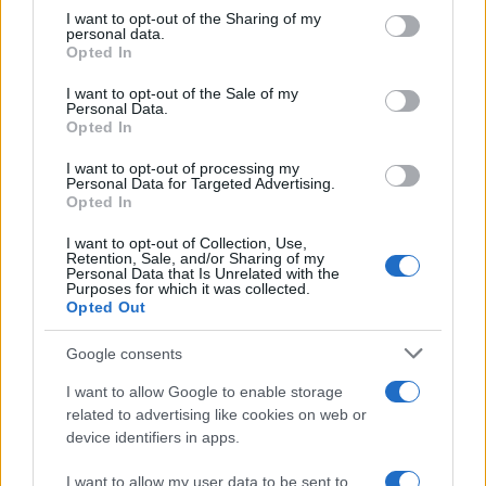
Ricevi le nostre ultime news
not limited to your visit or usage behaviour. You may click to
I want to opt-out of the Sharing of my
personal data.
grant or deny consent to Google and its third-party tags to
Opted In
use your data for below specified purposes in below Google
da
Google News
consent section.
I want to opt-out of the Sale of my
Personal Data.
Opted In
Condividi l'articolo
I want to opt-out of processing my
Personal Data for Targeted Advertising.
F
T
Pi
W
S
Opted In
a
w
n
h
h
I want to opt-out of Collection, Use,
Retention, Sale, and/or Sharing of my
ce
it
te
at
a
Personal Data that Is Unrelated with the
Articolo precedente
Purposes for which it was collected.
b
te
re
s
re
Prossimo articolo
Opted Out
o
r
st
A
Google consents
o
p
I want to allow Google to enable storage
NOTIZIE RECENTI
k
p
related to advertising like cookies on web or
device identifiers in apps.
Sangue, musica e solidarietà con Avis Olbia al
I want to allow my user data to be sent to