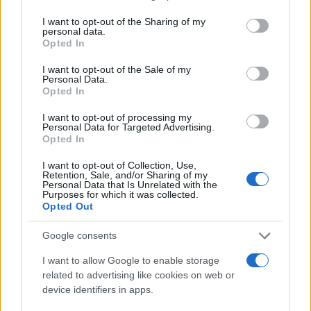
services and may gather and store information including but
not limited to your visit or usage behaviour. You may click to
I want to opt-out of the Sharing of my
personal data.
TEMI:
Discarica Spiritu Santu
grant or deny consent to Google and its third-party tags to
Opted In
use your data for below specified purposes in below Google
Inquinamento Spiritu Santu
Roberto Li Gioi
consent section.
Spiritu Santu
I want to opt-out of the Sale of my
Personal Data.
Opted In
Notizie in tempo reale?
I want to opt-out of processing my
Entra nel canale telegram di
Personal Data for Targeted Advertising.
GalluraOggi.it
Opted In
I want to opt-out of Collection, Use,
Retention, Sale, and/or Sharing of my
Personal Data that Is Unrelated with the
Purposes for which it was collected.
Inviaci le tue segnalazioni,
Opted Out
i tuoi video e le tue foto
Google consents
Su WhatsApp al numero +39
345 356 7512
I want to allow Google to enable storage
related to advertising like cookies on web or
device identifiers in apps.