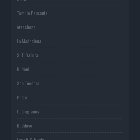
Tempio Pausania
Arzachena
La Maddalena
S. T. Gallura
Budoni
San Teodoro
Palau
Calangianus
Buddusò
Loiri P. S. Paolo