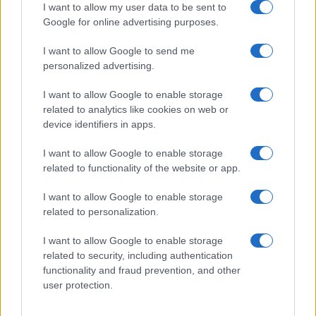
I want to allow my user data to be sent to
Google for online advertising purposes.
Ricevi le nostre ultime news
I want to allow Google to send me
da
Google News
personalized advertising.
I want to allow Google to enable storage
related to analytics like cookies on web or
Condividi l'articolo
device identifiers in apps.
F
T
Pi
W
S
I want to allow Google to enable storage
a
w
n
h
h
related to functionality of the website or app.
ce
it
te
at
a
I want to allow Google to enable storage
Articolo precedente
related to personalization.
b
te
re
s
re
Prossimo articolo
o
r
st
A
I want to allow Google to enable storage
related to security, including authentication
o
p
functionality and fraud prevention, and other
NOTIZIE RECENTI
k
p
user protection.