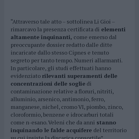
“Attraverso tale atto – sottolinea Li Gioi –
rimarcavo la presenza certificata di
elementi
altamente inquinanti,
come emerso dal
preoccupante dossier redatto dalle ditte
incaricate dallo stesso Cipnes e tenuto
segreto per tanto tempo. Numeri allarmanti.
In particolare, gli studi effettuati hanno
evidenziato
rilevanti superamenti delle
concentrazioni delle soglie
di
contaminazione relative a floruri, nitriti,
alluminio, arsenico, antimonio, ferro,
manganese, nichel, cromo VI, piombo, zinco,
cloroformio, benzene e idrocarburi totali
come n-esano. Veleni che da anni
stanno
inquinando le falde acquifere
del territorio
su cui insiste la discarica consortile”.