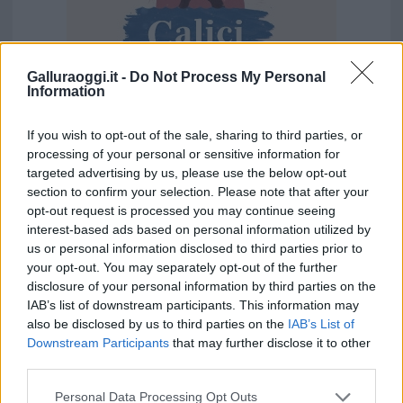
Galluraoggi.it -
Do Not Process My Personal
Information
If you wish to opt-out of the sale, sharing to third parties, or
processing of your personal or sensitive information for
Vuoi rimuovere le pubblicità nazionali?
targeted advertising by us, please use the below opt-out
section to confirm your selection. Please note that after your
opt-out request is processed you may continue seeing
Puoi abbonarti a
soli € 1,10 al mese
interest-based ads based on personal information utilized by
cliccando
qui
us or personal information disclosed to third parties prior to
your opt-out. You may separately opt-out of the further
Sei già abbonato?
disclosure of your personal information by third parties on the
IAB’s list of downstream participants. This information may
also be disclosed by us to third parties on the
IAB’s List of
Puoi effettuare l'accesso andando nella
Downstream Participants
that may further disclose it to other
sezione
Login
dal menù del sito o
third parties.
cliccando
qui
Please note that this website/app uses one or more Google
Personal Data Processing Opt Outs