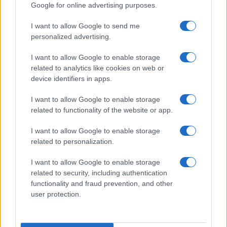
Google for online advertising purposes.
Meteo Olbia 9 agosto, temperature in calo
I want to allow Google to send me
personalized advertising.
I want to allow Google to enable storage
Salmo finisce in ospedale a Catania, ma il tour
related to analytics like cookies on web or
device identifiers in apps.
va avanti: “Sicilia, ci sono”
I want to allow Google to enable storage
Jovanotti, Gabry Ponte e Alfa: Olbia ombelico del
related to functionality of the website or app.
mondo per una notte
I want to allow Google to enable storage
related to personalization.
Giorgia Meloni a La Maddalena, la vicesindaco:
I want to allow Google to enable storage
“Orgoglio e discrezione per visita privata̶…
related to security, including authentication
functionality and fraud prevention, and other
user protection.
Incendio nella notte a Olbia, a fuoco due furgoni