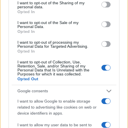
not limited to your visit or usage behaviour. You may click to
I want to opt-out of the Sharing of my
personal data.
grant or deny consent to Google and its third-party tags to
Opted In
da
Google News
use your data for below specified purposes in below Google
consent section.
I want to opt-out of the Sale of my
Personal Data.
Opted In
Condividi l'articolo
I want to opt-out of processing my
Personal Data for Targeted Advertising.
F
T
Pi
W
S
Opted In
a
w
n
h
h
I want to opt-out of Collection, Use,
ce
it
te
at
a
Retention, Sale, and/or Sharing of my
Articolo precedente
Personal Data that Is Unrelated with the
Purposes for which it was collected.
b
te
re
s
re
Prossimo articolo
Opted Out
o
r
st
A
Google consents
o
p
NOTIZIE RECENTI
I want to allow Google to enable storage
k
p
related to advertising like cookies on web or
device identifiers in apps.
Sangue, musica e solidarietà con Avis Olbia al
Delta Center
I want to allow my user data to be sent to