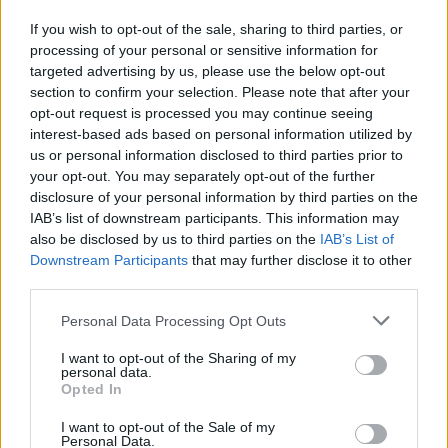
Gallura, finti clienti svuotano le suite: furto da
If you wish to opt-out of the sale, sharing to third parties, or
50mila nel resort
processing of your personal or sensitive information for
targeted advertising by us, please use the below opt-out
section to confirm your selection. Please note that after your
Meteo Olbia 7 agosto, sole e caldo tornano
opt-out request is processed you may continue seeing
protagonisti
interest-based ads based on personal information utilized by
us or personal information disclosed to third parties prior to
your opt-out. You may separately opt-out of the further
Test tunnel Olbia: rampe chiuse ancora fino a
disclosure of your personal information by third parties on the
fine agosto
IAB’s list of downstream participants. This information may
also be disclosed by us to third parties on the
IAB’s List of
Downstream Participants
that may further disclose it to other
Aggius conquista la classifica delle mete più
third parties.
amate dell’estate 2026
Please note that this website/app uses one or more Google
Personal Data Processing Opt Outs
services and may gather and store information including but
not limited to your visit or usage behaviour. You may click to
I want to opt-out of the Sharing of my
personal data.
grant or deny consent to Google and its third-party tags to
Opted In
use your data for below specified purposes in below Google
consent section.
I want to opt-out of the Sale of my
Personal Data.