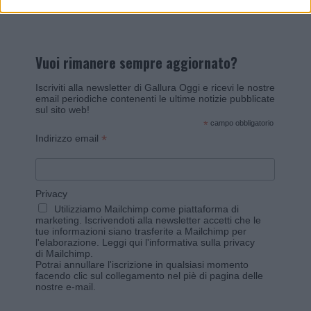
Vuoi rimanere sempre aggiornato?
Iscriviti alla newsletter di Gallura Oggi e ricevi le nostre
email periodiche contenenti le ultime notizie pubblicate
sul sito web!
*
campo obbligatorio
*
Indirizzo email
Privacy
Utilizziamo Mailchimp come piattaforma di
marketing. Iscrivendoti alla newsletter accetti che le
tue informazioni siano trasferite a Mailchimp per
l'elaborazione.
Leggi qui l'informativa sulla privacy
di Mailchimp
.
Potrai annullare l'iscrizione in qualsiasi momento
facendo clic sul collegamento nel piè di pagina delle
nostre e-mail.