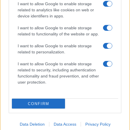
I want to allow Google to enable storage
related to analytics like cookies on web or
device identifiers in apps.
I nostri cari
I want to allow Google to enable storage
related to functionality of the website or app.
I nostri cari
I want to allow Google to enable storage
related to personalization.
I want to allow Google to enable storage
Giovannimaria Cabras
related to security, including authentication
functionality and fraud prevention, and other
user protection.
CONFIRM
Invia un Comunicato Stampa
|
Pubblicità
|
Segnala
Data Deletion
Data Access
Privacy Policy