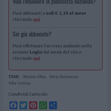
Vuoi rimuovere le pubblicità nazionali?
Puoi abbonarti a
soli € 1,10 al mese
cliccando
qui
Sei già abbonato?
Puoi effettuare l'accesso andando nella
sezione
Login
dal menù del sito o
cliccando
qui
TEMI:
Notizie Olbia
Silvio Berlusconi
Villa Certosa
Condividi l'articolo
F
T
Pi
W
S