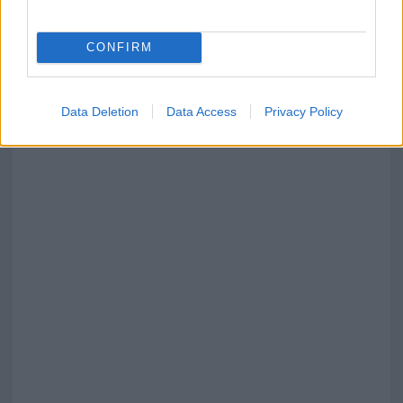
persone: due bimbi tra i feriti
CONFIRM
Red Valley Festival, musica no-stop a Olbia fino
alle 5
Data Deletion
Data Access
Privacy Policy