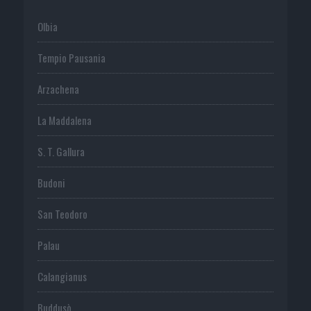
Olbia
Tempio Pausania
Arzachena
La Maddalena
S. T. Gallura
Budoni
San Teodoro
Palau
Calangianus
Buddusò