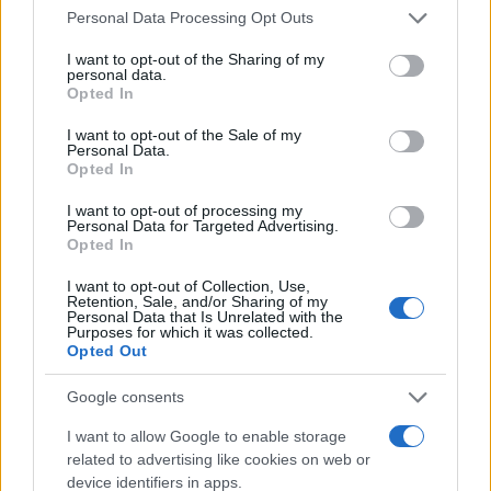
Please note that this website/app uses one or more Google
Personal Data Processing Opt Outs
services and may gather and store information including but
Ricevi le nostre ultime news
not limited to your visit or usage behaviour. You may click to
I want to opt-out of the Sharing of my
personal data.
grant or deny consent to Google and its third-party tags to
Opted In
use your data for below specified purposes in below Google
da
Google News
consent section.
I want to opt-out of the Sale of my
Personal Data.
Opted In
Condividi l'articolo
I want to opt-out of processing my
Personal Data for Targeted Advertising.
F
T
Pi
W
S
Opted In
a
w
n
h
h
I want to opt-out of Collection, Use,
Retention, Sale, and/or Sharing of my
ce
it
te
at
a
Personal Data that Is Unrelated with the
Articolo precedente
Purposes for which it was collected.
b
te
re
s
re
Opted Out
Prossimo articolo
o
r
st
A
Google consents
o
p
I want to allow Google to enable storage
NOTIZIE RECENTI
k
p
related to advertising like cookies on web or
device identifiers in apps.