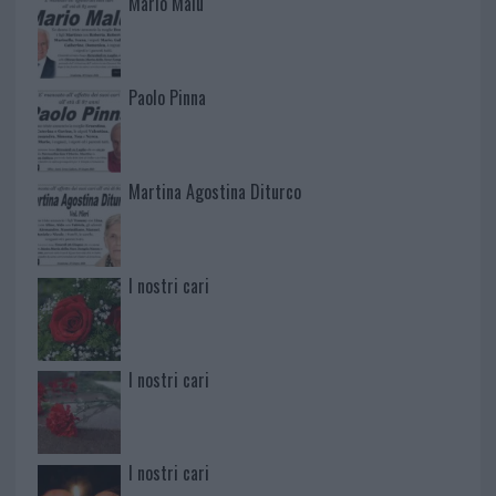
Mario Malu
Paolo Pinna
Martina Agostina Diturco
I nostri cari
I nostri cari
I nostri cari