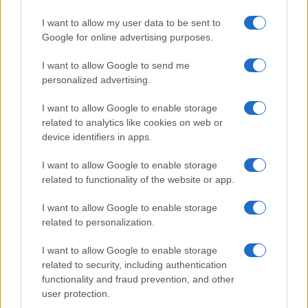
“Sul filo del discorso”: sold out ad Olbia per il
I want to allow my user data to be sent to
reading su Atzeni
Google for online advertising purposes.
I want to allow Google to send me
La Maddalena, festa per i 30 anni del Diving
personalized advertising.
center di Tegge
I want to allow Google to enable storage
related to analytics like cookies on web or
Esce di strada con l’auto ad Arzachena: ferito il
device identifiers in apps.
conducente
I want to allow Google to enable storage
related to functionality of the website or app.
Turiste si perdono a Tavolara: salvate dai vigili
del fuoco
I want to allow Google to enable storage
related to personalization.
Meteo Olbia 6 agosto, migliora il tempo in
I want to allow Google to enable storage
Gallura
related to security, including authentication
functionality and fraud prevention, and other
user protection.
Incidente Olbia, poliziotto in vacanza salva 6