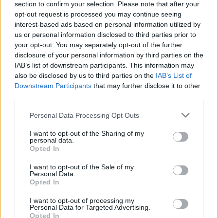
section to confirm your selection. Please note that after your
sezione
Login
dal menù del sito o
opt-out request is processed you may continue seeing
cliccando
qui
interest-based ads based on personal information utilized by
us or personal information disclosed to third parties prior to
your opt-out. You may separately opt-out of the further
TEMI:
Calendario Vaccini Gallura
disclosure of your personal information by third parties on the
IAB’s list of downstream participants. This information may
Vaccini Comuni Gallura
Vaccini Gallura
also be disclosed by us to third parties on the
IAB’s List of
Downstream Participants
that may further disclose it to other
Inviaci le tue segnalazioni,
third parties.
i tuoi video e le tue foto
Please note that this website/app uses one or more Google
Su WhatsApp al numero +39
Personal Data Processing Opt Outs
services and may gather and store information including but
345 356 7512
not limited to your visit or usage behaviour. You may click to
I want to opt-out of the Sharing of my
personal data.
grant or deny consent to Google and its third-party tags to
Opted In
use your data for below specified purposes in below Google
consent section.
I want to opt-out of the Sale of my
Personal Data.
Notizie in tempo reale?
Opted In
Entra nel canale telegram di
GalluraOggi.it
I want to opt-out of processing my
Personal Data for Targeted Advertising.
Opted In