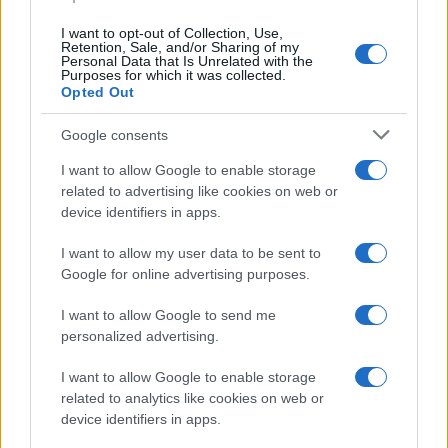
I want to opt-out of Collection, Use,
Retention, Sale, and/or Sharing of my
Personal Data that Is Unrelated with the
Purposes for which it was collected.
Ricevi le nostre ultime news
Opted Out
da
Google News
Google consents
I want to allow Google to enable storage
related to advertising like cookies on web or
Condividi l'articolo
device identifiers in apps.
F
T
Pi
W
S
I want to allow my user data to be sent to
Google for online advertising purposes.
a
w
n
h
h
ce
it
te
at
a
I want to allow Google to send me
Articolo precedente
personalized advertising.
b
te
re
s
re
Prossimo articolo
o
r
st
A
I want to allow Google to enable storage
related to analytics like cookies on web or
o
p
device identifiers in apps.
NOTIZIE RECENTI