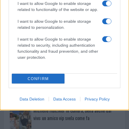
k
p
I want to allow Google to enable storage
related to functionality of the website or app.
Incendio nella notte a Olbia, a fuoco due furgoni
I want to allow Google to enable storage
related to personalization.
A fuoco un deposito con bombole, intervento dei
I want to allow Google to enable storage
vigili del fuoco a Rudalza
related to security, including authentication
functionality and fraud prevention, and other
user protection.
Ristorante distrutto dalle fiamme a La
Maddalena, incendio a Monti d’à rena
CONFIRM
Le previsioni meteo per il weekend a Olbia e in
Gallura
Data Deletion
Data Access
Privacy Policy
Michelle Hunziker in Gallura, bella anche dal
vivo: un amico vip svela come fa