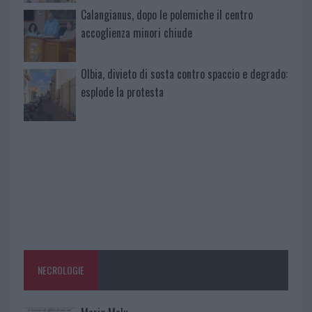
Calangianus, dopo le polemiche il centro
accoglienza minori chiude
Olbia, divieto di sosta contro spaccio e degrado:
esplode la protesta
NECROLOGIE