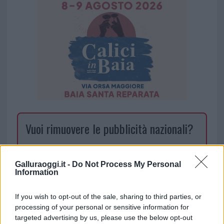
Vuoi rimuovere le pubblicità nazionali?
Puoi abbonarti a
soli € 1,10 al mese
cliccando
qui
Galluraoggi.it -
Do Not Process My Personal
Information
Sei già abbonato?
If you wish to opt-out of the sale, sharing to third parties, or
processing of your personal or sensitive information for
Puoi effettuare l'accesso andando nella
targeted advertising by us, please use the below opt-out