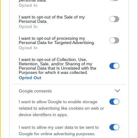
protagonisti
personal data.
grant or deny consent to Google and its third-party tags to
Opted In
use your data for below specified purposes in below Google
consent section.
I want to opt-out of the Sale of my
Personal Data.
Opted In
I want to opt-out of processing my
Personal Data for Targeted Advertising.
Opted In
I want to opt-out of Collection, Use,
Retention, Sale, and/or Sharing of my
Personal Data that Is Unrelated with the
Purposes for which it was collected.
Opted Out
NECROLOGIE
Google consents
Mario Malu
I want to allow Google to enable storage
related to advertising like cookies on web or
device identifiers in apps.
Paolo Pinna
I want to allow my user data to be sent to
Google for online advertising purposes.