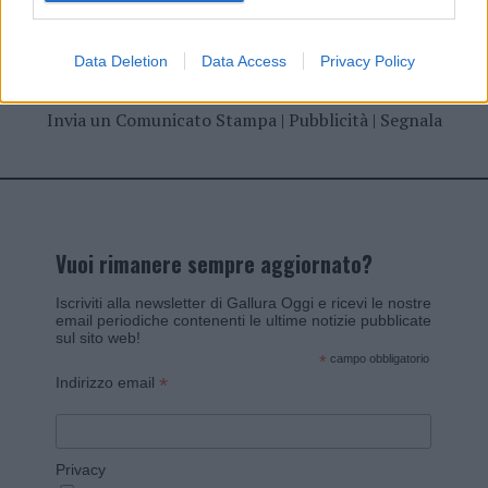
Data Deletion
Data Access
Privacy Policy
Invia un Comunicato Stampa
|
Pubblicità
|
Segnala
Vuoi rimanere sempre aggiornato?
Iscriviti alla newsletter di Gallura Oggi e ricevi le nostre
email periodiche contenenti le ultime notizie pubblicate
sul sito web!
*
campo obbligatorio
*
Indirizzo email
Privacy