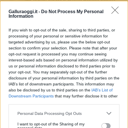
Migliori cliniche di estetica medicale avanzata
in Europa: classifica dei 5 centri di riferimento
Galluraoggi.it -
Do Not Process My Personal
pe…
Information
Incendi, a San Pasquale arriva il Campo Base:
If you wish to opt-out of the sale, sharing to third parties, or
l’inaugurazione
processing of your personal or sensitive information for
targeted advertising by us, please use the below opt-out
Andrea Mura conquista Palau: grande
section to confirm your selection. Please note that after your
opt-out request is processed you may continue seeing
partecipazione per il suo racconto
interest-based ads based on personal information utilized by
us or personal information disclosed to third parties prior to
your opt-out. You may separately opt-out of the further
Calangianus, allarme sul centro accoglienza
disclosure of your personal information by third parties on the
minori, Albieri: “Episodi gravissimi”
IAB’s list of downstream participants. This information may
also be disclosed by us to third parties on the
IAB’s List of
Downstream Participants
that may further disclose it to other
Gallura, finti clienti svuotano le suite: furto da
third parties.
50mila nel resort
Please note that this website/app uses one or more Google
Personal Data Processing Opt Outs
services and may gather and store information including but
Meteo Olbia 7 agosto, sole e caldo tornano
not limited to your visit or usage behaviour. You may click to
I want to opt-out of the Sharing of my