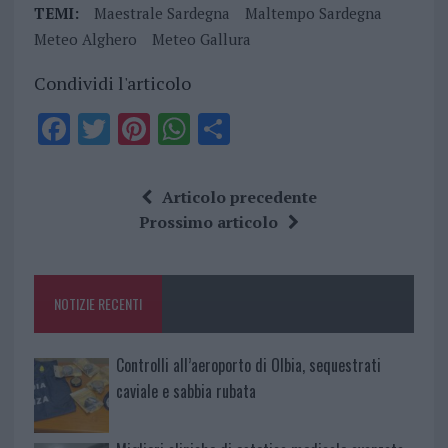
TEMI:
Maestrale Sardegna
Maltempo Sardegna
Meteo Alghero
Meteo Gallura
Condividi l'articolo
F
T
Pi
W
S
a
w
n
h
h
ce
it
te
at
a
Articolo precedente
b
te
re
s
re
Prossimo articolo
o
r
st
A
o
p
NOTIZIE RECENTI
k
p
Controlli all’aeroporto di Olbia, sequestrati
caviale e sabbia rubata