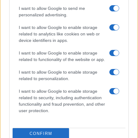
I want to allow Google to send me
Martina Agostina Diturco
personalized advertising.
I want to allow Google to enable storage
related to analytics like cookies on web or
I nostri cari
device identifiers in apps.
I want to allow Google to enable storage
related to functionality of the website or app.
I nostri cari
I want to allow Google to enable storage
related to personalization.
I nostri cari
I want to allow Google to enable storage
related to security, including authentication
functionality and fraud prevention, and other
user protection.
Giovannimaria Cabras
CONFIRM