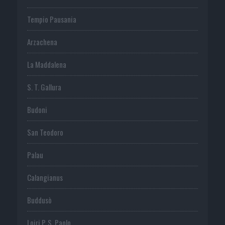
Tempio Pausania
Arzachena
La Maddalena
S. T. Gallura
Budoni
San Teodoro
Palau
Calangianus
Buddusò
Loiri P. S. Paolo