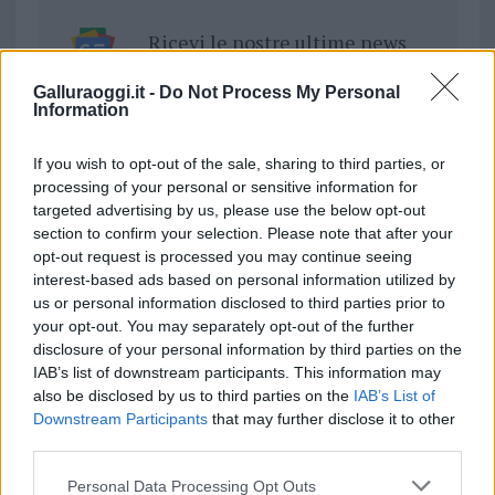
Ricevi le nostre ultime news
Galluraoggi.it -
Do Not Process My Personal
da
Google News
Information
If you wish to opt-out of the sale, sharing to third parties, or
Condividi l'articolo
processing of your personal or sensitive information for
targeted advertising by us, please use the below opt-out
F
T
Pi
W
S
section to confirm your selection. Please note that after your
opt-out request is processed you may continue seeing
a
w
n
h
h
interest-based ads based on personal information utilized by
ce
it
te
at
a
us or personal information disclosed to third parties prior to
Articolo precedente
your opt-out. You may separately opt-out of the further
b
te
re
s
re
Prossimo articolo
disclosure of your personal information by third parties on the
o
r
st
A
IAB’s list of downstream participants. This information may
also be disclosed by us to third parties on the
IAB’s List of
o
p
Downstream Participants
that may further disclose it to other
NOTIZIE RECENTI
k
p
third parties.
Please note that this website/app uses one or more Google
Personal Data Processing Opt Outs