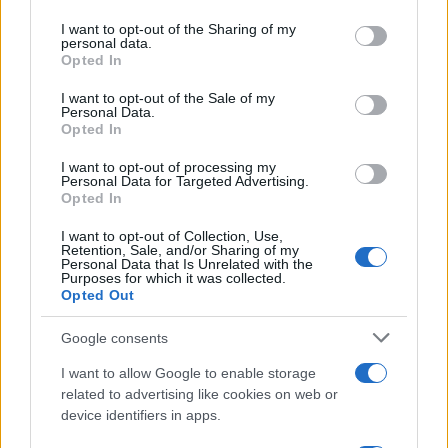
Controlli rafforzati in Costa Smeralda, 20
services and may gather and store information including but
arresti e 135 denunce
not limited to your visit or usage behaviour. You may click to
I want to opt-out of the Sharing of my
personal data.
grant or deny consent to Google and its third-party tags to
Opted In
use your data for below specified purposes in below Google
Tre milioni di euro dalla Provincia Gallura per
consent section.
I want to opt-out of the Sale of my
nuove aule nelle scuole di Olbia
Personal Data.
Opted In
I want to opt-out of processing my
Incidente sulla provinciale 125, paura tra Olbia e
Personal Data for Targeted Advertising.
Arzachena
Opted In
I want to opt-out of Collection, Use,
Retention, Sale, and/or Sharing of my
Incidente sulla strada provinciale ad Arzachena,
Personal Data that Is Unrelated with the
Purposes for which it was collected.
un ferito
Opted Out
Google consents
Sangue, musica e solidarietà con Avis Olbia al
Delta Center
I want to allow Google to enable storage
related to advertising like cookies on web or
device identifiers in apps.
Meteo Olbia 9 agosto, temperature in calo