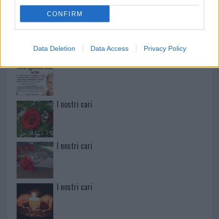
CONFIRM
Paolo Pinna
Data Deletion
Data Access
Privacy Policy
Martina Agostina Diturco
I nostri cari
I nostri cari
I nostri cari