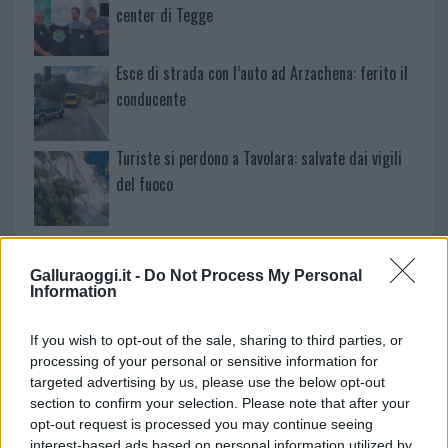
center di Tegge
Esce di strada con l’auto ad Arzachena: ferito il
conducente
Turiste si perdono a Tavolara: salvate dai vigili
del fuoco
Meteo Olbia 6 agosto, migliora il tempo in
Gallura
Galluraoggi.it -
Do Not Process My Personal
Information
Incidente Olbia, poliziotto in vacanza salva 6
If you wish to opt-out of the sale, sharing to third parties, or
persone: due bimbi tra i feriti
processing of your personal or sensitive information for
targeted advertising by us, please use the below opt-out
section to confirm your selection. Please note that after your
Red Valley Festival, musica no-stop a Olbia fino
opt-out request is processed you may continue seeing
alle 5
interest-based ads based on personal information utilized by