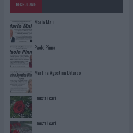
NECROLOGIE
Mario Malu
Paolo Pinna
Martina Agostina Diturco
I nostri cari
I nostri cari