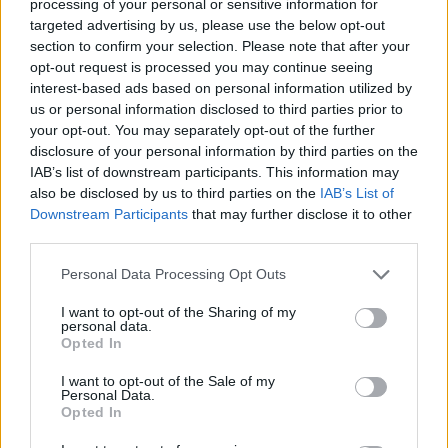
processing of your personal or sensitive information for
Su WhatsApp al numero +39
targeted advertising by us, please use the below opt-out
345 356 7512
section to confirm your selection. Please note that after your
opt-out request is processed you may continue seeing
interest-based ads based on personal information utilized by
us or personal information disclosed to third parties prior to
your opt-out. You may separately opt-out of the further
disclosure of your personal information by third parties on the
Ricevi le nostre ultime news
IAB’s list of downstream participants. This information may
also be disclosed by us to third parties on the
IAB’s List of
da
Google News
Downstream Participants
that may further disclose it to other
third parties.
Please note that this website/app uses one or more Google
Personal Data Processing Opt Outs
Condividi l'articolo
services and may gather and store information including but
not limited to your visit or usage behaviour. You may click to
I want to opt-out of the Sharing of my
F
T
Pi
W
S
personal data.
grant or deny consent to Google and its third-party tags to
Opted In
a
w
n
h
h
use your data for below specified purposes in below Google
consent section.
I want to opt-out of the Sale of my
ce
it
te
at
a
Personal Data.
Articolo precedente
Opted In
b
te
re
s
re
Prossimo articolo