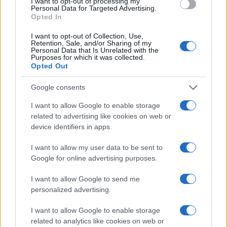
o
r
st
A
I want to opt-out of processing my
Personal Data for Targeted Advertising.
o
p
Opted In
NOTIZIE RECENTI
k
p
I want to opt-out of Collection, Use,
Retention, Sale, and/or Sharing of my
Personal Data that Is Unrelated with the
Purposes for which it was collected.
Incendio nella notte a Olbia, a fuoco due furgoni
Opted Out
Google consents
A fuoco un deposito con bombole, intervento dei
I want to allow Google to enable storage
vigili del fuoco a Rudalza
related to advertising like cookies on web or
device identifiers in apps.
Ristorante distrutto dalle fiamme a La
I want to allow my user data to be sent to
Google for online advertising purposes.
Maddalena, incendio a Monti d’à rena
I want to allow Google to send me
Le previsioni meteo per il weekend a Olbia e in
personalized advertising.
Gallura
I want to allow Google to enable storage
related to analytics like cookies on web or