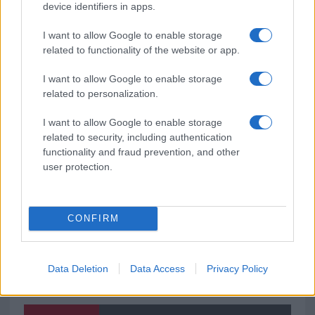
Michelle Hunziker in Gallura, bella anche dal
device identifiers in apps.
vivo: un amico vip svela come fa
I want to allow Google to enable storage
related to functionality of the website or app.
Calangianus, dopo le polemiche il centro
I want to allow Google to enable storage
accoglienza minori chiude
related to personalization.
I want to allow Google to enable storage
Olbia, divieto di sosta contro spaccio e degrado:
related to security, including authentication
esplode la protesta
functionality and fraud prevention, and other
user protection.
CONFIRM
Data Deletion
Data Access
Privacy Policy