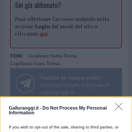
Sei già abbonato?
Puoi effettuare l'accesso andando nella
sezione
Login
dal menù del sito o
cliccando
qui
TEMI:
Carabinieri Santa Teresa
Coprifuoco Santa Teresa
Notizie in tempo reale?
Entra nel canale telegram di
GalluraOggi.it
Galluraoggi.it -
Do Not Process My Personal
Information
Inviaci le tue segnalazioni,
If you wish to opt-out of the sale, sharing to third parties, or
i tuoi video e le tue foto