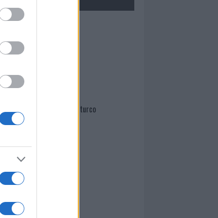
Mario Malu
Paolo Pinna
Martina Agostina Diturco
I nostri cari
I nostri cari