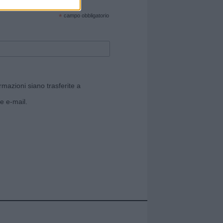
cate sul sito web!
*
campo obbligatorio
rmazioni siano trasferite a
e e-mail.