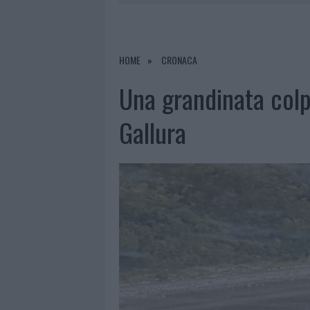
6 AGOSTO 2026
|
NUOVI POSTI AUTO IN VIA LA M
6 AGOSTO 2026
|
GALLURA, FINTI CLIENTI SVUOTA
6 AGOSTO 2026
|
METEO OLBIA 7 AGOSTO, SOLE 
HOME
CRONACA
6 AGOSTO 2026
|
TEST TUNNEL OLBIA: RAMPE CHI
Una grandinata colp
Gallura