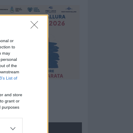
sonal or
ection to
ou may
 personal
out of the
 downstream
B’s List of
er and store
to grant or
ed purposes
ROLOGIE