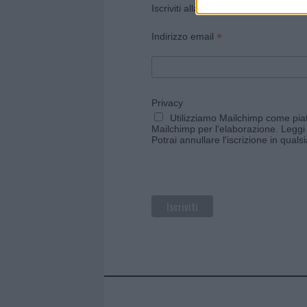
Iscriviti alla newsletter di Gallura O
*
Indirizzo email
Privacy
Utilizziamo Mailchimp come piatt
Mailchimp per l'elaborazione.
Leggi 
Potrai annullare l'iscrizione in qual