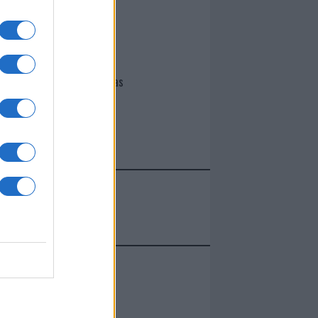
I nostri cari
Giovannimaria Cabras