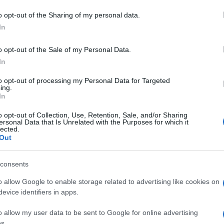
dente
Prossimo articolo
o opt-out of the Sharing of my personal data.
In
o opt-out of the Sale of my Personal Data.
In
to opt-out of processing my Personal Data for Targeted
ing.
In
o opt-out of Collection, Use, Retention, Sale, and/or Sharing
ersonal Data that Is Unrelated with the Purposes for which it
lected.
Out
consents
o allow Google to enable storage related to advertising like cookies on
evice identifiers in apps.
o allow my user data to be sent to Google for online advertising
s.