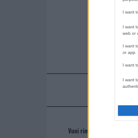
I want 
I want t
web or d
I want t
or app.
I want t
I want t
authenti
Vuoi rimanere sempre agg