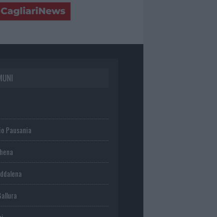
MUNI
io Pausania
chena
ddalena
Gallura