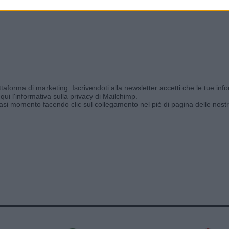
ggi e ricevi le nostre email periodiche contenenti le ultime notizie pubbli
aforma di marketing. Iscrivendoti alla newsletter accetti che le tue info
qui l'informativa sulla privacy di Mailchimp
.
siasi momento facendo clic sul collegamento nel piè di pagina delle nostr