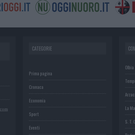
CATEGORIE
CO
Olbia
Prima pagina
Temp
Cronaca
Arza
Economia
La Ma
.com
Sport
S. T. 
Eventi