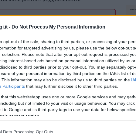
azionali?
i.it -
Do Not Process My Personal Information
 mese
cliccando
qui
to opt-out of the sale, sharing to third parties, or processing of your per
formation for targeted advertising by us, please use the below opt-out s
r selection. Please note that after your opt-out request is processed y
eing interest-based ads based on personal information utilized by us or
do nella sezione
Login
dal menù del sito o
disclosed to third parties prior to your opt-out. You may separately opt-
losure of your personal information by third parties on the IAB’s list of
. This information may also be disclosed by us to third parties on the
IA
Participants
that may further disclose it to other third parties.
 that this website/app uses one or more Google services and may gath
including but not limited to your visit or usage behaviour. You may click 
 to Google and its third-party tags to use your data for below specifi
ogle consent section.
l Data Processing Opt Outs
NEC