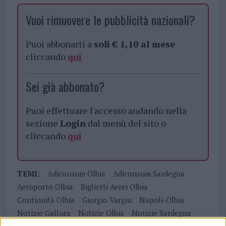
Vuoi rimuovere le pubblicità nazionali?
Puoi abbonarti a
soli € 1,10 al mese
cliccando
qui
Sei già abbonato?
Puoi effettuare l'accesso andando nella
sezione
Login
dal menù del sito o
cliccando
qui
TEMI:
Adiconsum Olbia
Adiconsum Sardegna
Aeroporto Olbia
Biglietti Aerei Olbia
Continuità Olbia
Giorgio Vargiu
Napoli-Olbia
Notizie Gallura
Notizie Olbia
Notizie Sardegna