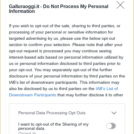
Voli Olbia
Galluraoggi.it -
Do Not Process My Personal
Information
Condividi l'articolo
F
T
Pi
W
S
If you wish to opt-out of the sale, sharing to third parties, or
processing of your personal or sensitive information for
a
w
n
h
h
targeted advertising by us, please use the below opt-out
ce
it
te
at
a
section to confirm your selection. Please note that after your
Articolo precedente
opt-out request is processed you may continue seeing
b
te
re
s
re
Prossimo articolo
interest-based ads based on personal information utilized by
o
r
st
A
us or personal information disclosed to third parties prior to
your opt-out. You may separately opt-out of the further
o
p
disclosure of your personal information by third parties on the
NOTIZIE RECENTI
k
p
IAB’s list of downstream participants. This information may
also be disclosed by us to third parties on the
IAB’s List of
Downstream Participants
that may further disclose it to other
Incendi, a San Pasquale arriva il Campo Base:
third parties.
l’inaugurazione
Please note that this website/app uses one or more Google
Personal Data Processing Opt Outs
services and may gather and store information including but
Andrea Mura conquista Palau: grande
not limited to your visit or usage behaviour. You may click to
I want to opt-out of the Sharing of my
personal data.
partecipazione per il suo racconto
grant or deny consent to Google and its third-party tags to
Opted In