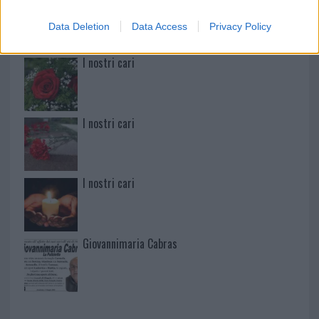
Martina Agostina Diturco
Data Deletion
Data Access
Privacy Policy
I nostri cari
I nostri cari
I nostri cari
Giovannimaria Cabras