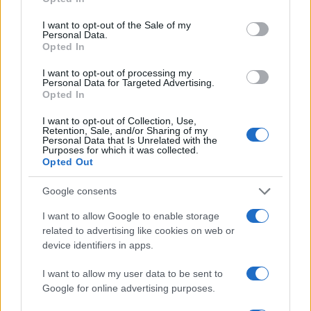
use your data for below specified purposes in below Google
consent section.
I want to opt-out of the Sale of my
Calangianus, allarme sul centro accoglienza
Personal Data.
Opted In
minori, Albieri: “Episodi gravissimi”
I want to opt-out of processing my
Personal Data for Targeted Advertising.
Gallura, finti clienti svuotano le suite: furto da
Opted In
50mila nel resort
I want to opt-out of Collection, Use,
Retention, Sale, and/or Sharing of my
Personal Data that Is Unrelated with the
Meteo Olbia 7 agosto, sole e caldo tornano
Purposes for which it was collected.
Opted Out
protagonisti
Google consents
Test tunnel Olbia: rampe chiuse ancora fino a
I want to allow Google to enable storage
fine agosto
related to advertising like cookies on web or
device identifiers in apps.
Aggius conquista la classifica delle mete più
I want to allow my user data to be sent to
amate dell’estate 2026
Google for online advertising purposes.