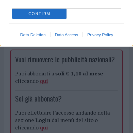
CONFIRM
Data Deletion
Data Access
Privacy Policy
Vuoi rimuovere le pubblicità nazionali?
Puoi abbonarti a
soli € 1,10 al mese
cliccando
qui
Sei già abbonato?
Puoi effettuare l'accesso andando nella
sezione
Login
dal menù del sito o
cliccando
qui