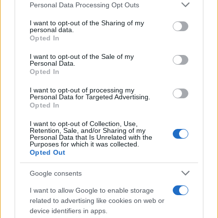
Please note that this website/app uses one or more Google
Personal Data Processing Opt Outs
un solo motivo. Valute, materie prime e
services and may gather and store information including but
indicatori economici sono plasmati da forze
not limited to your visit or usage behaviour. You may click to
I want to opt-out of the Sharing of my
personal data.
sovrapposte che si sviluppano nel tempo, non
grant or deny consent to Google and its third-party tags to
Opted In
use your data for below specified purposes in below Google
in modo isolato. DailyForex.com affronta
consent section.
l’analisi con questa consapevolezza, puntando
I want to opt-out of the Sale of my
Personal Data.
su contesto, continuità e interpretazione
Opted In
costruiti in anni di osservazione. Collegando
I want to opt-out of processing my
gli sviluppi macro ai movimenti di forex e
Personal Data for Targeted Advertising.
commodity, e supportando la copertura con
Opted In
analisi, segnali e discussione, la piattaforma
I want to opt-out of Collection, Use,
offre ai lettori un modo per seguire i mercati
Retention, Sale, and/or Sharing of my
Personal Data that Is Unrelated with the
con maggiore chiarezza. In un ambiente
Purposes for which it was collected.
Opted Out
globale sempre più complesso, la prospettiva
resta importante quanto il prezzo.
Google consents
I want to allow Google to enable storage
related to advertising like cookies on web or
device identifiers in apps.