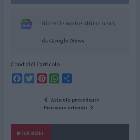
Ricevi le nostre ultime news
da
Google News
Condividi l'articolo
F
T
Pi
W
S
a
w
n
h
h
ce
it
te
at
a
Articolo precedente
b
te
re
s
re
Prossimo articolo
o
r
st
A
o
p
NOTIZIE RECENTI
k
p