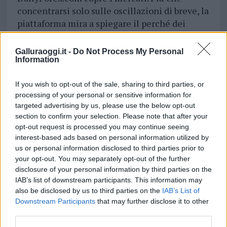
concentrarsi solo sulle oscillazioni di breve, la
piattaforma mira a spiegare il perché dei
movimenti, collocando la price action in un
quadro economico-finanziario più ampio.
Galluraoggi.it -
Do Not Process My Personal
Information
Collegando valute, commodity e indicatori
macro a decisioni di policy, cambiamenti di
If you wish to opt-out of the sale, sharing to third parties, or
sentiment e sviluppi globali, DailyForex aiuta
processing of your personal or sensitive information for
i lettori a vedere pattern che spesso si
targeted advertising by us, please use the below opt-out
perdono quando i mercati vengono osservati
section to confirm your selection. Please note that after your
in isolamento. Questa attenzione al contesto
opt-out request is processed you may continue seeing
consente a trader, investitori e lettori italiani
interest-based ads based on personal information utilized by
us or personal information disclosed to third parties prior to
di interpretare il comportamento del mercato
your opt-out. You may separately opt-out of the further
con maggiore chiarezza e prospettiva di lungo
disclosure of your personal information by third parties on the
periodo.
IAB’s list of downstream participants. This information may
also be disclosed by us to third parties on the
IAB’s List of
Considerazioni finali
Downstream Participants
that may further disclose it to other
third parties.
I mercati finanziari raramente si muovono per