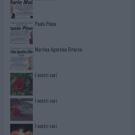
Paolo Pinna
Martina Agostina Diturco
I nostri cari
I nostri cari
I nostri cari