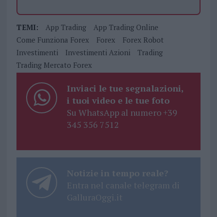
TEMI:
App Trading
App Trading Online
Come Funziona Forex
Forex
Forex Robot
Investimenti
Investimenti Azioni
Trading
Trading Mercato Forex
Inviaci le tue segnalazioni,
i tuoi video e le tue foto
Su WhatsApp al numero +39
345 356 7512
Notizie in tempo reale?
Entra nel canale telegram di
GalluraOggi.it