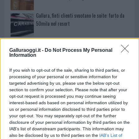
Gallura, finti clienti svuotano le suite: furto da
50mila nel resort
Meteo Olbia 7 agosto, sole e caldo tornano
protagonisti
Galluraoggi.it -
Do Not Process My Personal
Information
Test tunnel Olbia: rampe chiuse ancora fino a
If you wish to opt-out of the sale, sharing to third parties, or
fine agosto
processing of your personal or sensitive information for
targeted advertising by us, please use the below opt-out
section to confirm your selection. Please note that after your
opt-out request is processed you may continue seeing
interest-based ads based on personal information utilized by
us or personal information disclosed to third parties prior to
your opt-out. You may separately opt-out of the further
disclosure of your personal information by third parties on the
IAB’s list of downstream participants. This information may
also be disclosed by us to third parties on the
IAB’s List of