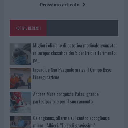
b
te
re
s
re
Prossimo articolo
o
r
st
A
o
p
NOTIZIE RECENTI
k
p
Migliori cliniche di estetica medicale avanzata
in Europa: classifica dei 5 centri di riferimento
pe…
Incendi, a San Pasquale arriva il Campo Base:
l’inaugurazione
Andrea Mura conquista Palau: grande
partecipazione per il suo racconto
Calangianus, allarme sul centro accoglienza
minori, Albieri: “Episodi gravissimi”