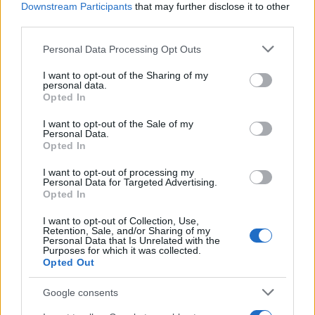
Downstream Participants
that may further disclose it to other
third parties.
NECROLOGIE
Please note that this website/app uses one or more Google
Personal Data Processing Opt Outs
services and may gather and store information including but
not limited to your visit or usage behaviour. You may click to
I want to opt-out of the Sharing of my
Mario Malu
personal data.
grant or deny consent to Google and its third-party tags to
Opted In
use your data for below specified purposes in below Google
consent section.
I want to opt-out of the Sale of my
Personal Data.
Paolo Pinna
Opted In
I want to opt-out of processing my
Personal Data for Targeted Advertising.
Opted In
Martina Agostina Diturco
I want to opt-out of Collection, Use,
Retention, Sale, and/or Sharing of my
Personal Data that Is Unrelated with the
Purposes for which it was collected.
I nostri cari
Opted Out
Google consents