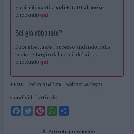
Puoi abbonarti a
soli € 1,10 al mese
cliccando
qui
Sei già abbonato?
Puoi effettuare l'accesso andando nella
sezione
Login
dal menù del sito o
cliccando
qui
TEMI:
Webcam Gallura
Webcam Sardegna
Condividi l'articolo
F
T
Pi
W
S
a
w
n
h
h
ce
it
te
at
a
Articolo precedente