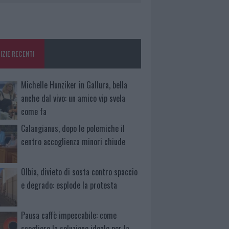
IZIE RECENTI
Michelle Hunziker in Gallura, bella
anche dal vivo: un amico vip svela
come fa
Calangianus, dopo le polemiche il
centro accoglienza minori chiude
Olbia, divieto di sosta contro spaccio
e degrado: esplode la protesta
Pausa caffè impeccabile: come
scegliere la soluzione ideale per la