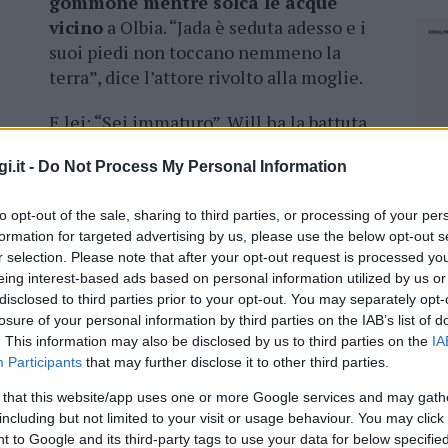
gommone mentre solca le acque
vicino
a Olbia. “Jada è seduta adesso e i
suoi piedi non toccano nemmeno la
terra”, dice l’attore rivolto alla moglie.
E lei: “Sei immaturo”. Will ha la battuta
ei piedi toccano per terra”.
Sullo sfondo si
i.it -
Do Not Process My Personal Information
assare.
Sono i video che la star di Hollywood
tagram e che raccontano le vacanze in Costa
to opt-out of the sale, sharing to third parties, or processing of your per
formation for targeted advertising by us, please use the below opt-out s
r selection. Please note that after your opt-out request is processed y
 e agli amici, che erano in acqua su un gonfiabile
eing interest-based ads based on personal information utilized by us or
hanno detto papà, vieni qui.
Ma io sono
disclosed to third parties prior to your opt-out. You may separately opt-
ta ironia e comicità, che non sono passati
losure of your personal information by third parties on the IAB’s list of
. This information may also be disclosed by us to third parties on the
IA
Participants
that may further disclose it to other third parties.
 that this website/app uses one or more Google services and may gath
including but not limited to your visit or usage behaviour. You may click 
NEC
 to Google and its third-party tags to use your data for below specifi