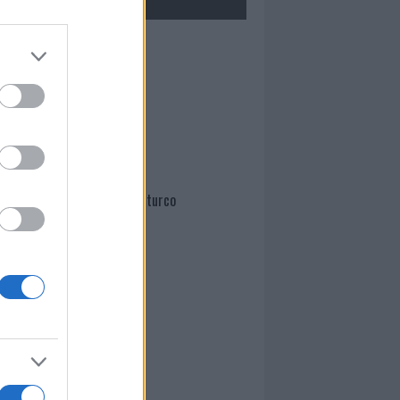
Mario Malu
Paolo Pinna
Martina Agostina Diturco
I nostri cari
I nostri cari