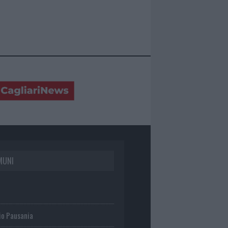
MUNI
io Pausania