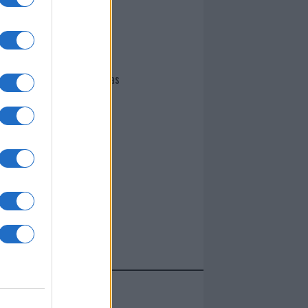
I nostri cari
Giovannimaria Cabras