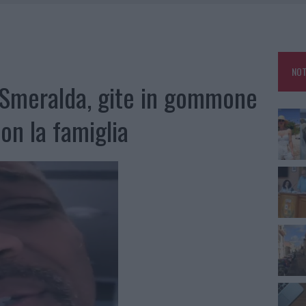
RO SPACCIO E DEGRADO: ESPLODE LA PROTESTA
SCEGLIERE LA SOLUZIONE IDEALE PER LA CASA E L’UFFICIO
GO DOLORE: STORIA E RINASCITA DELLA STRADA CHE SEGNÒ LA GALLURA
NOT
 BELLA ANCHE DAL VIVO: UN AMICO VIP SVELA COME FA
 Smeralda, gite in gommone
con la famiglia