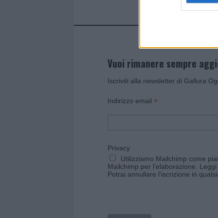
Vuoi rimanere sempre agg
Iscriviti alla newsletter di Gallura O
*
Indirizzo email
Privacy
Utilizziamo Mailchimp come piatt
Mailchimp per l'elaborazione.
Leggi 
Potrai annullare l'iscrizione in qual