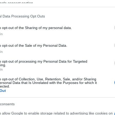
azionali?
ogle consent section.
 mese
cliccando
qui
l Data Processing Opt Outs
o opt-out of the Sharing of my personal data.
In
do nella sezione
Login
dal menù del sito o
o opt-out of the Sale of my Personal Data.
In
to opt-out of processing my Personal Data for Targeted
ing.
In
o opt-out of Collection, Use, Retention, Sale, and/or Sharing
lazioni, i tuoi video e le tue foto
ersonal Data that Is Unrelated with the Purposes for which it
ro +39 345 356 7512
lected.
Out
consents
eale?
o allow Google to enable storage related to advertising like cookies on