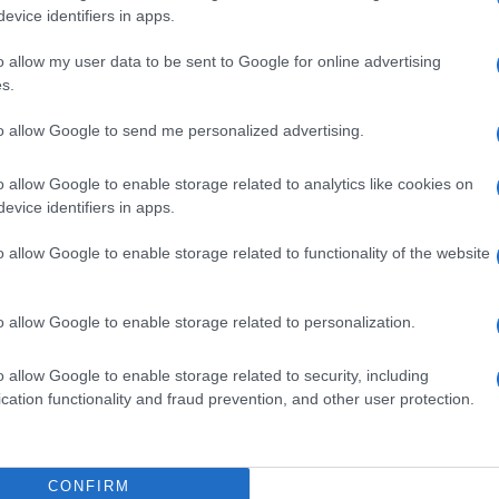
gram di GalluraOggi.it
evice identifiers in apps.
o allow my user data to be sent to Google for online advertising
s.
to allow Google to send me personalized advertising.
ime news da
Google News
o allow Google to enable storage related to analytics like cookies on
evice identifiers in apps.
o allow Google to enable storage related to functionality of the website
o allow Google to enable storage related to personalization.
dente
Prossimo articolo
o allow Google to enable storage related to security, including
cation functionality and fraud prevention, and other user protection.
CONFIRM
Invia un Comunicato Stampa
|
Pubblicità
|
Segnala