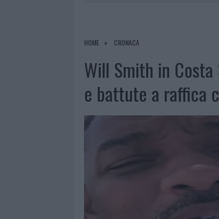
7 AGOSTO 2026
|
OLBIA, DIVIETO DI SOSTA CONT
7 AGOSTO 2026
|
PAUSA CAFFÈ IMPECCABILE: COME 
7 AGOSTO 2026
|
MONTE PINO, LA FINE DI UN LUN
HOME
CRONACA
7 AGOSTO 2026
|
MICHELLE HUNZIKER IN GALLURA,
Will Smith in Costa
e battute a raffica 