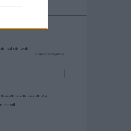
cate sul sito web!
*
campo obbligatorio
rmazioni siano trasferite a
e e-mail.