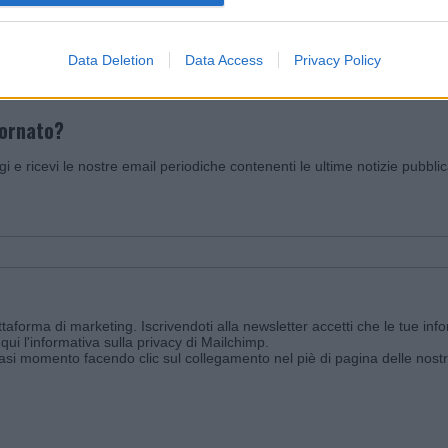
Data Deletion
Data Access
Privacy Policy
iornato?
ggi e ricevi le nostre email periodiche contenenti le ultime notizie pubbli
aforma di marketing. Iscrivendoti alla newsletter accetti che le tue info
qui l'informativa sulla privacy di Mailchimp
.
siasi momento facendo clic sul collegamento nel piè di pagina delle nostr