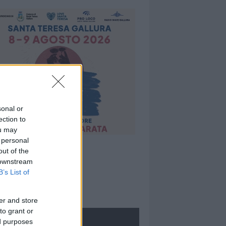
sonal or
ection to
ou may
 personal
out of the
 downstream
B’s List of
er and store
to grant or
ROLOGIE
ed purposes