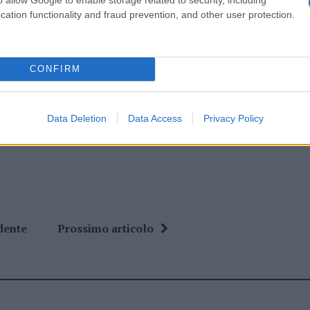
cation functionality and fraud prevention, and other user protection.
do nella sezione
Login
dal menù del sito o
CONFIRM
ato Imprese Gallura
Provincia Gallura
Data Deletion
Data Access
Privacy Policy
dente
Prossimo articolo