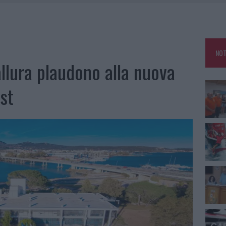
E CALDO TORNANO PROTAGONISTI
A IL CAMPO BASE: L’INAUGURAZIONE
: GRANDE PARTECIPAZIONE PER IL SUO RACCONTO
NOT
RO ACCOGLIENZA MINORI, ALBIERI: “EPISODI GRAVISSIMI”
Gallura plaudono alla nuova
st