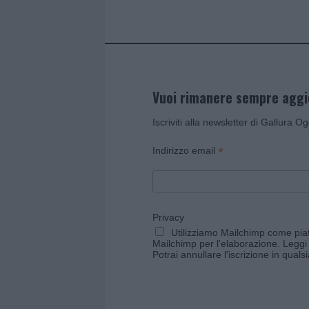
k
p
Vuoi rimanere sempre agg
Iscriviti alla newsletter di Gallura O
*
Indirizzo email
Privacy
Utilizziamo Mailchimp come piatt
Mailchimp per l'elaborazione.
Leggi 
Potrai annullare l'iscrizione in qual