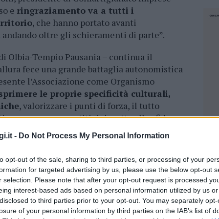
uso e
ringraziamento va a tutti i
rritorio
, che hanno portato avanti
andando oltre gli schieramenti di parte”.
 di Olbia-Tempio Pausania – continua il
allura fece una grande battaglia autonomistica
 presente l’Associazione come Organismo
primere le proprie specificità culturali,
miche
, valorizzare i punti di forza, il tutto
, per essere competitivi rispetto alle sfide
i.it -
Do Not Process My Personal Information
stema imprenditoriale del nord est della
to opt-out of the sale, sharing to third parties, or processing of your per
 risposte per costruire un percorso di
formation for targeted advertising by us, please use the below opt-out s
i come l’urbanistica, lo sviluppo turistico, la
r selection. Please note that after your opt-out request is processed y
zione di un sistema della formazione in linea
eing interest-based ads based on personal information utilized by us or
e, sono obiettivi perseguibili meglio, se
disclosed to third parties prior to your opt-out. You may separately opt-
losure of your personal information by third parties on the IAB’s list of
e di area vasta
nella quale anche i
NEC