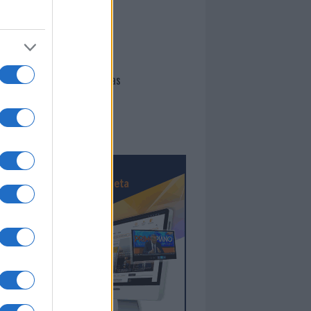
I nostri cari
Giovannimaria Cabras