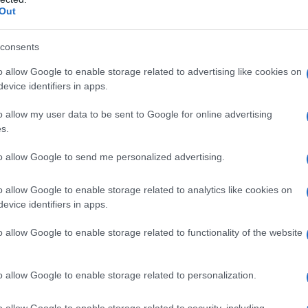
o. Dobbiamo dimostrare di essere capaci di
Out
à essere di questa parte di Sardegna
o, abbandonando le logiche di campanile”.
consents
esidente dell’Organizzazione Artigiana del Nord
o allow Google to enable storage related to advertising like cookies on
oto e il nuovo ente cominci ad operare: “Solo in
evice identifiers in apps.
rza ed autorevolezza
, proteggerlo da
o allow my user data to be sent to Google for online advertising
di cancellazione, solo per motivi di opportunità
s.
 di come occorrano specifiche modifiche
i all’elezione diretta dei
consiglieri
to allow Google to send me personalized advertising.
a un territorio in grande evoluzione,
in
er il quale non è facile trovare soluzioni alle
o allow Google to enable storage related to analytics like cookies on
evice identifiers in apps.
o allow Google to enable storage related to functionality of the website
azionali?
o allow Google to enable storage related to personalization.
 mese
cliccando
qui
o allow Google to enable storage related to security, including