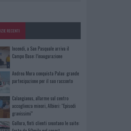
IZIE RECENTI
Incendi, a San Pasquale arriva il
Campo Base: l’inaugurazione
Andrea Mura conquista Palau: grande
partecipazione per il suo racconto
Calangianus, allarme sul centro
accoglienza minori, Albieri: “Episodi
gravissimi”
Gallura, finti clienti svuotano le suite:
furto da 50mila nel resort