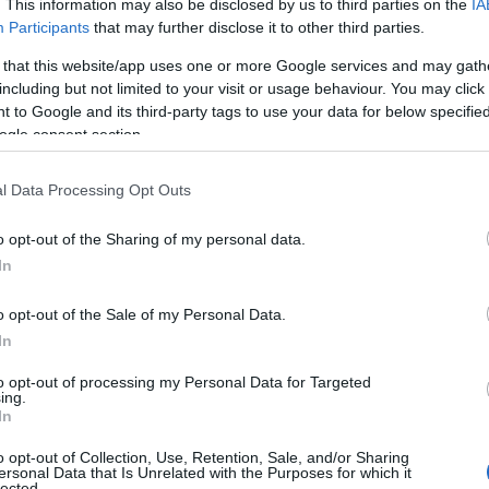
. This information may also be disclosed by us to third parties on the
IA
trovare rappresentanza. Quindi, l’appello da
Participants
that may further disclose it to other third parties.
allurese è rivolto a tutti i portatori di
ontenuti concreti il nuovo Ente, sgombrando il
 that this website/app uses one or more Google services and may gath
including but not limited to your visit or usage behaviour. You may click 
utile carrozzone.
 to Google and its third-party tags to use your data for below specifi
ogle consent section.
ese, per questo, ritenendo importante imparare
 commettere gli stessi errori
, lancia
l Data Processing Opt Outs
 imprenditoriale, alla politica, ai
mministratori e alle Organizzazioni Sindacali e
o opt-out of the Sharing of my personal data.
zza di questa nuova responsabilità.
In
 – riprende il Presidente di Confartigianato
o opt-out of the Sale of my Personal Data.
 degli enti locali riconosce il territorio
In
uò e deve rappresentare interessi che non
io quartiere; cominciamo a
metabolizzare
to opt-out of processing my Personal Data for Targeted
ing.
racomunale
guardando alle priorità che
In
 provincia del Nord Est
non è solo un affare di
o opt-out of Collection, Use, Retention, Sale, and/or Sharing
la nostra identità culturale, ma una sfida
ersonal Data that Is Unrelated with the Purposes for which it
lected.