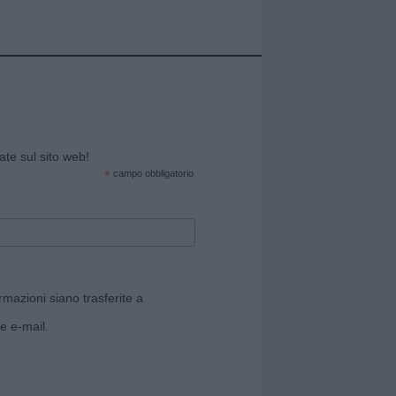
cate sul sito web!
*
campo obbligatorio
rmazioni siano trasferite a
e e-mail.