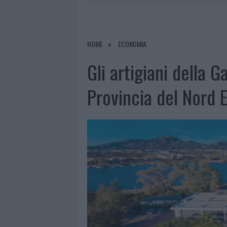
6 AGOSTO 2026
|
METEO OLBIA 7 AGOSTO, SOLE 
6 AGOSTO 2026
|
INCENDI, A SAN PASQUALE ARRIV
6 AGOSTO 2026
|
ANDREA MURA CONQUISTA PALAU
HOME
ECONOMIA
6 AGOSTO 2026
|
CALANGIANUS, ALLARME SUL CENT
Gli artigiani della 
Provincia del Nord E