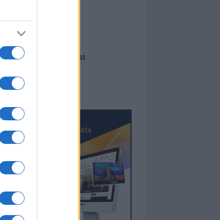
I nostri cari
Giovannimaria Cabras