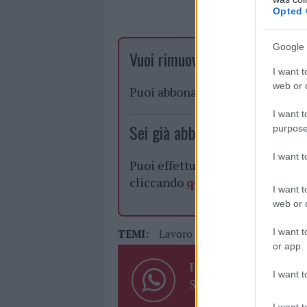
Opted 
Google 
Vuoi rimuovere le pubblicità n
I want t
web or d
Puoi abbonarti a
soli € 1,10 al
I want t
Sei già abbonato?
purpose
I want 
Puoi effettuare l'accesso andan
cliccando
qui
I want t
web or d
I want t
TEMI:
Lavoro Sardegna
Regione Sar
or app.
Inviaci le tue segna
I want t
Su WhatsApp al nume
I want t