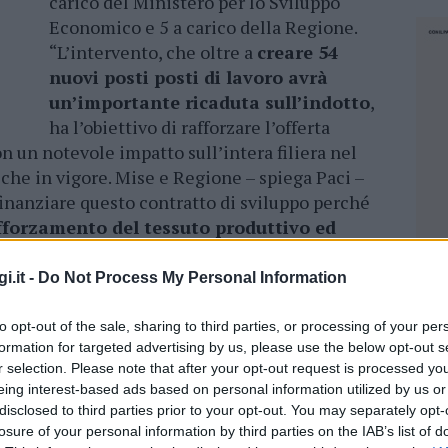
carico del Ministero per lo Sviluppo
Economico e 5 a carico della Regione.
“L’intervento, che oltre a
creare 54
nuovi posti posti di lavoro avrà
un’importante ricaduta sull’indotto
,
ha l’obiettivo di rafforzare l’offerta
con un notevole impatto sull’intera filiera nel
che in vigore. Mise e Regione – spiega Paci –
inanziare questo contratto di sviluppo perché
forzamento del tessuto produttivo ed
tture esistenti per renderle più adeguate alle
mbiente e con l’obiettivo di allungare la
i.it -
Do Not Process My Personal Information
ei visitatori, strategia indispensabile per fare
uppo per tutta la Sardegna”.
to opt-out of the sale, sharing to third parties, or processing of your per
formation for targeted advertising by us, please use the below opt-out s
r selection. Please note that after your opt-out request is processed y
laborazione avviata a luglio 2017 fra Centro
eing interest-based ads based on personal information utilized by us or
inistero dello Sviluppo Economico per
disclosed to third parties prior to your opt-out. You may separately opt-
gionale dei progetti che partecipano a
losure of your personal information by third parties on the IAB’s list of
NEC
o rilevante e significativo impatto sulla