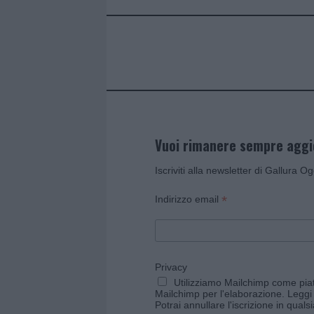
o
r
st
A
o
p
k
p
Vuoi rimanere sempre agg
Iscriviti alla newsletter di Gallura O
*
Indirizzo email
Privacy
Utilizziamo Mailchimp come piatt
Mailchimp per l'elaborazione.
Leggi 
Potrai annullare l'iscrizione in qual