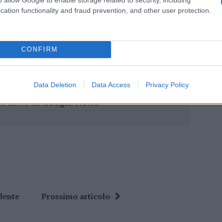
cation functionality and fraud prevention, and other user protection.
eale?
gram di GalluraOggi.it
CONFIRM
Data Deletion
Data Access
Privacy Policy
ime news da
Google News
dente
Prossimo articolo