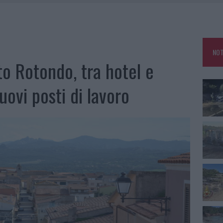
IAMME A LA MADDALENA, INCENDIO A MONTI D’À RENA
KEND A OLBIA E IN GALLURA
 BELLA ANCHE DAL VIVO: UN AMICO VIP SVELA COME FA
NOT
 A FUOCO DUE FURGONI
o Rotondo, tra hotel e
uovi posti di lavoro