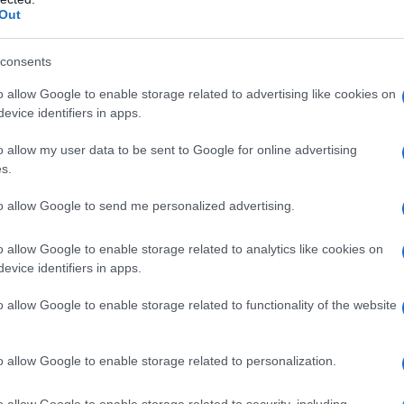
Out
consents
azionali?
o allow Google to enable storage related to advertising like cookies on
evice identifiers in apps.
 mese
cliccando
qui
o allow my user data to be sent to Google for online advertising
s.
to allow Google to send me personalized advertising.
do nella sezione
Login
dal menù del sito o
o allow Google to enable storage related to analytics like cookies on
evice identifiers in apps.
o allow Google to enable storage related to functionality of the website
degna
lazioni, i tuoi video e le tue foto
o allow Google to enable storage related to personalization.
ro +39 345 356 7512
o allow Google to enable storage related to security, including