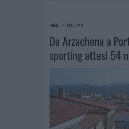
8 AGOSTO 2026
|
RISTORANTE DISTRUTTO DALLE F
7 AGOSTO 2026
|
LE PREVISIONI METEO PER IL WEE
7 AGOSTO 2026
|
MICHELLE HUNZIKER IN GALLURA,
HOME
ECONOMIA
8 AGOSTO 2026
|
INCENDIO NELLA NOTTE A OLBIA,
Da Arzachena a Port
sporting attesi 54 n