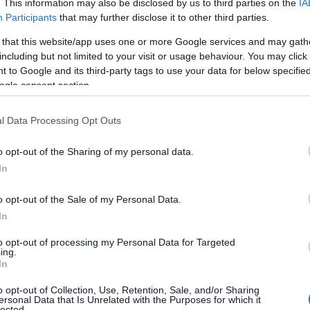
. This information may also be disclosed by us to third parties on the
IA
vo sardo. Il progetto è stato orientato sui
Participants
that may further disclose it to other third parties.
onale per consentire di intercettare somme
 that this website/app uses one or more Google services and may gath
non impegnare quantità elevate di
including but not limited to your visit or usage behaviour. You may click 
no così essere utilizzati per un numero più
 to Google and its third-party tags to use your data for below specifi
ogle consent section.
sentirà anche alla Regione di avanzare nella
l Data Processing Opt Outs
mmazione dei fondi europei. Si tratta del terzo
alla Giunta, dopo i primi due – destinatari Avio
o opt-out of the Sharing of my personal data.
ardato il settore manifatturiero.
“E’ un altro
In
gno delle imprese
che questa Giunta ha messo
o opt-out of the Sale of my Personal Data.
nni”, sottolinea Paci. “Abbiamo sempre detto
In
 che alla politica spetta il compito di creare le
ché ciò possa avvenire. Con questo
to opt-out of processing my Personal Data for Targeted
ing.
imprese ricettive di realizzare i loro
In
one mettendo così in moto l’economia
o opt-out of Collection, Use, Retention, Sale, and/or Sharing
ersonal Data that Is Unrelated with the Purposes for which it
lected.