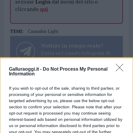
sezione
Login
dal menù del sito o
cliccando
qui
TEMI:
Cannabis Light
Notizie in tempo reale?
Entra nel canale telegram di
GalluraOggi.it
Galluraoggi.it -
Do Not Process My Personal
Information
If you wish to opt-out of the sale, sharing to third parties, or
Inviaci le tue segnalazioni,
processing of your personal or sensitive information for
i tuoi video e le tue foto
targeted advertising by us, please use the below opt-out
Su WhatsApp al numero +39
section to confirm your selection. Please note that after your
345 356 7512
opt-out request is processed you may continue seeing
interest-based ads based on personal information utilized by
us or personal information disclosed to third parties prior to
your opt-out. You may separately opt-out of the further