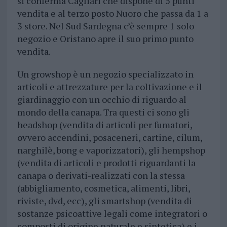
si conferma Cagliari che dispone di 5 punti
vendita e al terzo posto Nuoro che passa da 1 a
3 store. Nel Sud Sardegna c’è sempre 1 solo
negozio e Oristano apre il suo primo punto
vendita.
Un growshop è un negozio specializzato in
articoli e attrezzature per la coltivazione e il
giardinaggio con un occhio di riguardo al
mondo della canapa. Tra questi ci sono gli
headshop (vendita di articoli per fumatori,
ovvero accendini, posaceneri, cartine, cilum,
narghilè, bong e vaporizzatori), gli hempshop
(vendita di articoli e prodotti riguardanti la
canapa o derivati-realizzati con la stessa
(abbigliamento, cosmetica, alimenti, libri,
riviste, dvd, ecc), gli smartshop (vendita di
sostanze psicoattive legali come integratori o
composti di origine naturale e sintetica) e i