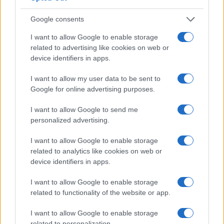
Le previsioni meteo per il weekend a Olbia e in
Gallura
Google consents
I want to allow Google to enable storage
Michelle Hunziker in Gallura, bella anche dal
related to advertising like cookies on web or
device identifiers in apps.
vivo: un amico vip svela come fa
I want to allow my user data to be sent to
Calangianus, dopo le polemiche il centro
Google for online advertising purposes.
accoglienza minori chiude
I want to allow Google to send me
personalized advertising.
Olbia, divieto di sosta contro spaccio e degrado:
I want to allow Google to enable storage
esplode la protesta
related to analytics like cookies on web or
device identifiers in apps.
Pausa caffè impeccabile: come scegliere la
I want to allow Google to enable storage
soluzione ideale per la casa e l’ufficio
related to functionality of the website or app.
I want to allow Google to enable storage
Monte Pino, la fine di un lungo dolore: storia e
related to personalization.