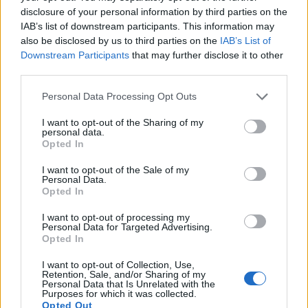
disclosure of your personal information by third parties on the
IAB’s list of downstream participants. This information may
Ricevi le nostre ultime news
also be disclosed by us to third parties on the
IAB’s List of
Downstream Participants
that may further disclose it to other
da
Google News
third parties.
Please note that this website/app uses one or more Google
Personal Data Processing Opt Outs
services and may gather and store information including but
Condividi l'articolo
not limited to your visit or usage behaviour. You may click to
I want to opt-out of the Sharing of my
personal data.
grant or deny consent to Google and its third-party tags to
Opted In
F
T
Pi
W
S
use your data for below specified purposes in below Google
consent section.
a
w
n
h
h
I want to opt-out of the Sale of my
Personal Data.
ce
it
te
at
a
Opted In
Articolo precedente
b
te
re
s
re
Prossimo articolo
I want to opt-out of processing my
Personal Data for Targeted Advertising.
o
r
st
A
Opted In
o
p
I want to opt-out of Collection, Use,
NOTIZIE RECENTI
Retention, Sale, and/or Sharing of my
k
p
Personal Data that Is Unrelated with the
Purposes for which it was collected.
Opted Out