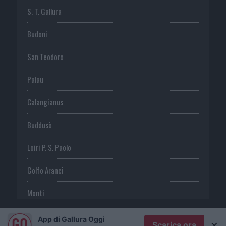
S. T. Gallura
Budoni
San Teodoro
Palau
Calangianus
Buddusò
Loiri P. S. Paolo
Golfo Aranci
Monti
Telti
App di Gallura Oggi
×
Scarica ora