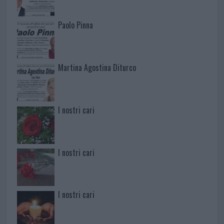
Paolo Pinna
Martina Agostina Diturco
I nostri cari
I nostri cari
I nostri cari